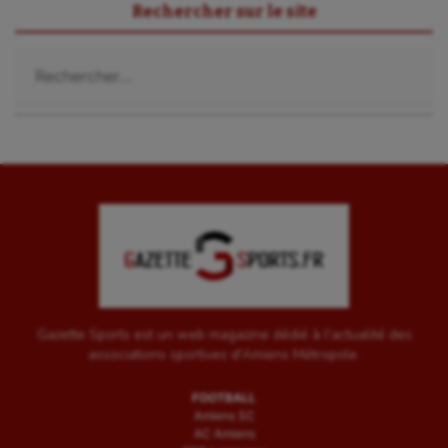
Rechercher sur le site
Rechercher :
Gazette Sports est un web magazine dédié à l'actualité des
associations sportives d'Amiens Métropole.
FOOTBALL
Amiens SC
AC Amiens