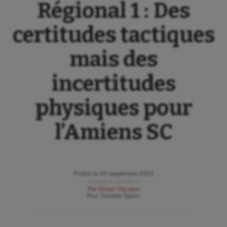
Régional 1 : Des
certitudes tactiques
mais des
incertitudes
physiques pour
l’Amiens SC
Publié le
20 septembre 2024
Modifié le
20/09/24
Par
Simon Vasseur
Pour
Gazette Sports