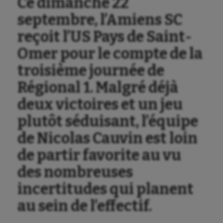
Ce dimanche 22
septembre, l’Amiens SC
reçoit l’US Pays de Saint-
Omer pour le compte de la
troisième journée de
Régional 1. Malgré déjà
deux victoires et un jeu
plutôt séduisant, l’équipe
de Nicolas Cauvin est loin
de partir favorite au vu
des nombreuses
incertitudes qui planent
au sein de l’effectif.
Aéronautique