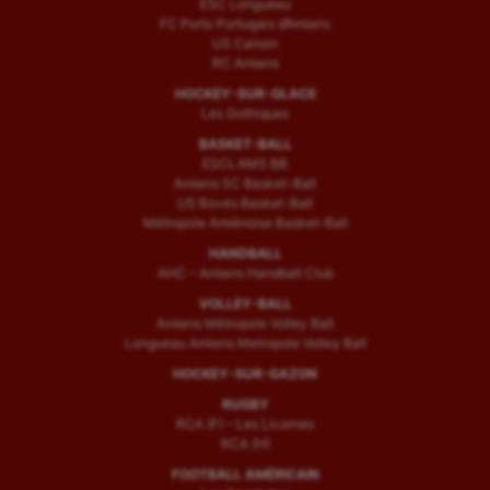
ESC Longueau
FC Porto Portugais d’Amiens
US Camon
RC Amiens
HOCKEY-SUR-GLACE
Les Gothiques
BASKET-BALL
ESCLAMS BB
Amiens SC Basket-Ball
US Boves Basket-Ball
Métropole Amiénoise Basket-Ball
HANDBALL
AHC – Amiens Handball Club
VOLLEY-BALL
Amiens Métropole Volley Ball
Longueau Amiens Metropole Volley Ball
HOCKEY-SUR-GAZON
RUGBY
RCA (F) – Les Licornes
RCA (H)
FOOTBALL AMÉRICAIN