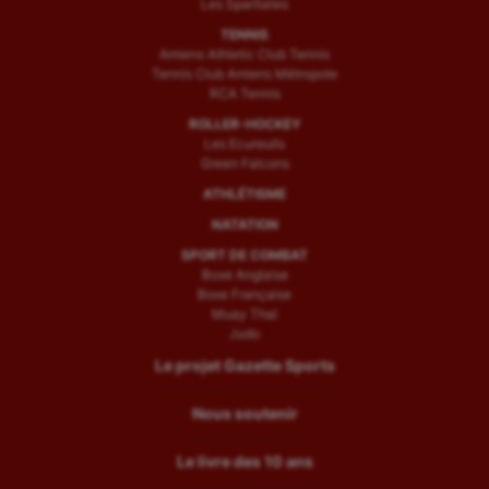
Les Spartiates
TENNIS
Amiens Athletic Club Tennis
Tennis Club Amiens Métropole
RCA Tennis
ROLLER-HOCKEY
Les Ecureuils
Green Falcons
ATHLÉTISME
NATATION
SPORT DE COMBAT
Boxe Anglaise
Boxe Française
Muay Thaï
Judo
Le projet Gazette Sports
Nous soutenir
Le livre des 10 ans