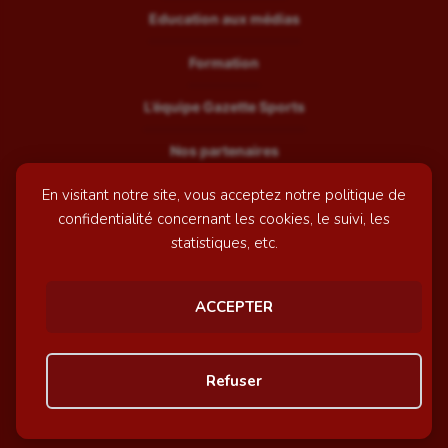
Education aux médias
Formation
L’équipe Gazette Sports
Nos partenaires
En visitant notre site, vous acceptez notre politique de
Recrutement
confidentialité concernant les cookies, le suivi, les
Mentions légales
statistiques, etc.
Contactez-nous
ACCEPTER
© GazetteSports - 2026 | Site internet réalisé par
l'agence
Refuser
Awelty
Personnaliser