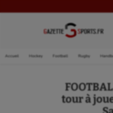
Rechercher :
Accueil
Hockey
Football
Rugby
Handba
FOOTBALL
tour à jou
Sa