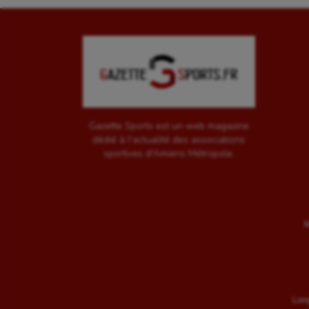
Gazette Sports est un web magazine
dédié à l'actualité des associations
sportives d'Amiens Métropole.
M
Long