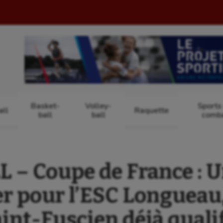
Basket-
Volley-
Sports
ll
Raquette
ball
ball
comb
 – Coupe de France : U
er pour l’ESC Longueau,
int-Fuscien déjà quali