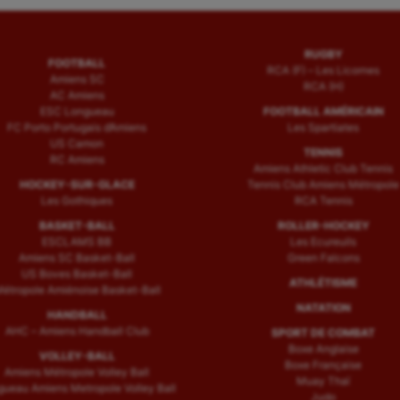
RUGBY
FOOTBALL
RCA (F) – Les Licornes
Amiens SC
RCA (H)
AC Amiens
ESC Longueau
FOOTBALL AMÉRICAIN
FC Porto Portugais d’Amiens
Les Spartiates
US Camon
TENNIS
RC Amiens
Amiens Athletic Club Tennis
HOCKEY-SUR-GLACE
Tennis Club Amiens Métropole
Les Gothiques
RCA Tennis
BASKET-BALL
ROLLER-HOCKEY
ESCLAMS BB
Les Ecureuils
Amiens SC Basket-Ball
Green Falcons
US Boves Basket-Ball
ATHLÉTISME
étropole Amiénoise Basket-Ball
NATATION
HANDBALL
AHC – Amiens Handball Club
SPORT DE COMBAT
Boxe Anglaise
VOLLEY-BALL
Boxe Française
Amiens Métropole Volley Ball
Muay Thaï
ueau Amiens Metropole Volley Ball
Judo