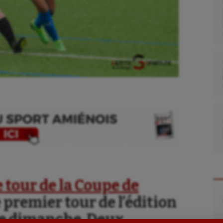
se
Kayak-polo
tation
Korfbal
 tour de la Coupe de
lade
Longue paume
Re
le premier tour de l’édition
ime
Moto
ce dimanche. Deux