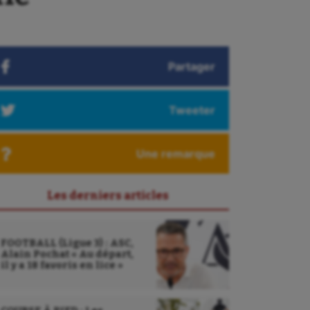
Partager
Tweeter
Une remarque
Les derniers articles
FOOTBALL (Ligue 3) : ASC,
Alain Pochat « Au départ,
il y a 18 favoris en lice »