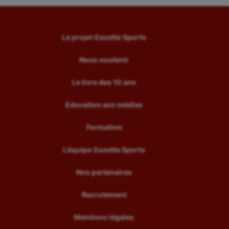
Le projet Gazette Sports
Nous soutenir
Le livre des 10 ans
Education aux médias
Formation
L’équipe Gazette Sports
Nos partenaires
Recrutement
Mentions légales