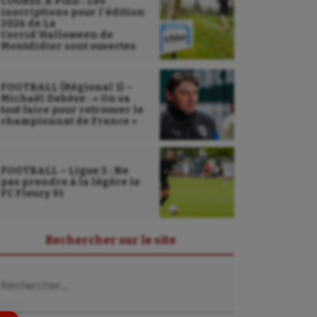
COURSE À PIED : Les
inscriptions pour l’édition
2026 de La
Corrid’Halloween de
Montdidier sont ouvertes
FOOTBALL (Régional 1) –
Michaël Debève : « On va
tout faire pour retrouver le
championnat de France »
FOOTBALL – Ligue 3 : Ne
pas prendre à la légère le
FC Fleury 91
Sarbacane
Sauvetage sportif
Rechercher sur le site
Sport adapté
chercher :
Sport handicap