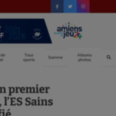
 de
Tous
Albums
Somme
at
sports
photos
n premier
 l’ES Sains
fié