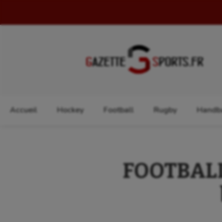
Rechercher :
Accueil
Hockey
Football
Rugby
Handba
FOOTBALL –