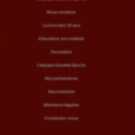
Nous soutenir
Le livre des 10 ans
Education aux médias
Formation
L’équipe Gazette Sports
Nos partenaires
Recrutement
Mentions légales
Contactez-nous