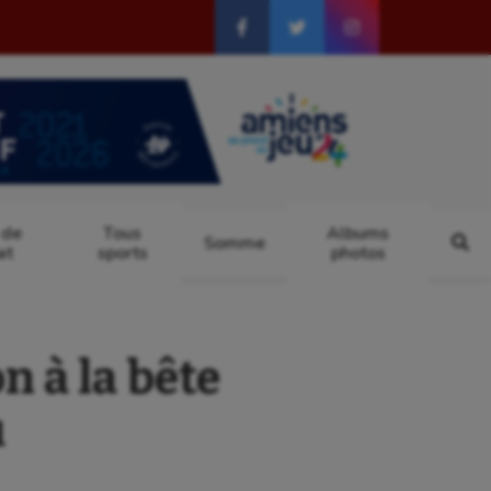
 de
Tous
Albums
Somme
at
sports
photos
n à la bête
u