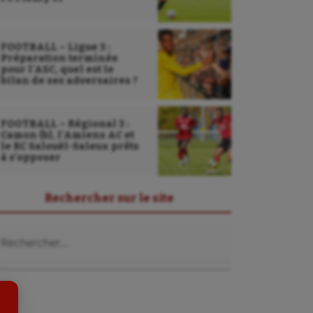
FOOTBALL – Ligue 3 :
Préparation terminée
pour l’ASC, quel est le
bilan de ses adversaires ?
FOOTBALL – Régional 3 :
Camon (b), l’Amiens AC et
le RC Salouël-Saleux prêts
à s’opposer
Sarbacane
Rechercher sur le site
Sauvetage sportif
chercher :
Sport adapté
Sport handicap
Sport santé