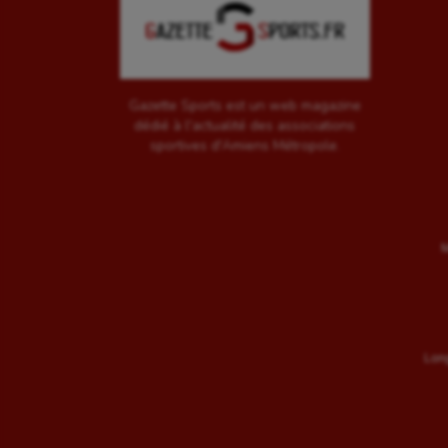
Gazette Sports est un web magazine
dédié à l'actualité des associations
sportives d'Amiens Métropole.
M
Long