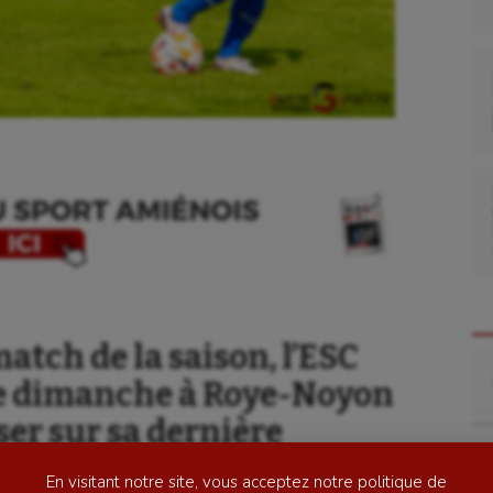
se
Kayak-polo
tation
Korfbal
atch de la saison, l’ESC
Re
lade
Longue paume
e dimanche à Roye-Noyon
ime
Moto
ser sur sa dernière
ess
Natation
En visitant notre site, vous acceptez notre politique de