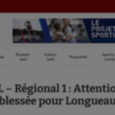
Basket-
Volley-
Sports
ll
Raquette
ball
ball
comb
 Régional 1 : Attentio
blessée pour Longuea