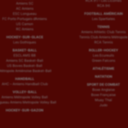
RCA (F) – Les Licornes
Amiens SC
RCA (H)
AC Amiens
ESC Longueau
FOOTBALL AMÉRICAIN
FC Porto Portugais d’Amiens
Les Spartiates
US Camon
TENNIS
RC Amiens
Amiens Athletic Club Tennis
HOCKEY-SUR-GLACE
Tennis Club Amiens Métropole
Les Gothiques
RCA Tennis
BASKET-BALL
ROLLER-HOCKEY
ESCLAMS BB
Les Ecureuils
Amiens SC Basket-Ball
Green Falcons
US Boves Basket-Ball
ATHLÉTISME
étropole Amiénoise Basket-Ball
NATATION
HANDBALL
AHC – Amiens Handball Club
SPORT DE COMBAT
Boxe Anglaise
VOLLEY-BALL
Boxe Française
Amiens Métropole Volley Ball
Muay Thaï
ueau Amiens Metropole Volley Ball
Judo
HOCKEY-SUR-GAZON