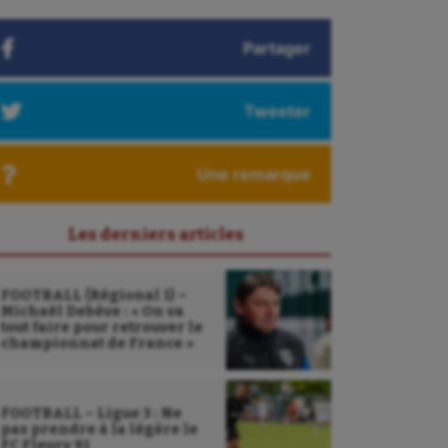
Partager
Tweeter
Une remarque
Les derniers articles
FOOTBALL (Régional 1) –
Michaël Debève : « On va
tout faire pour retrouver le
championnat de France »
FOOTBALL – Ligue 3 : Ne
pas prendre à la légère le
FC Fleury 91