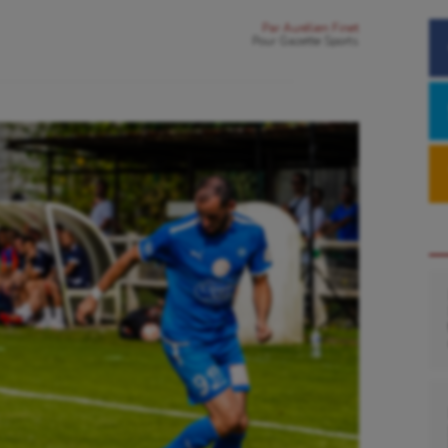
Par
Aurélien Finet
Pour
Gazette Sports