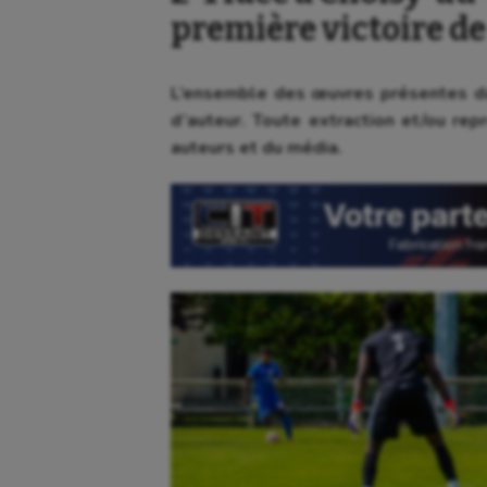
première victoire de 
L’ensemble des œuvres présentes da
d’auteur. Toute extraction et/ou repr
auteurs et du média.