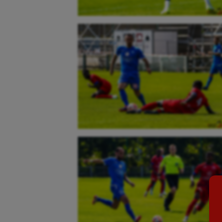
Aéronautique
Dan
Athlétisme
Equi
Auto
Esca
Aviron
Escr
Balle à la main
Fitn
Ballon au poing
Flag 
Baseball
Foot