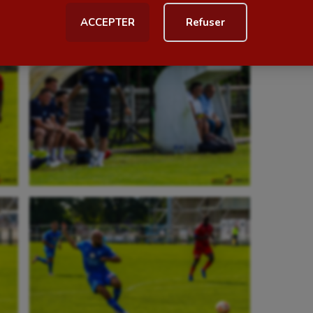
ACCEPTER
Refuser
al
Outdoor
Paddle
astique
Parkour
astique rythmique
Patinage artistique
rophilie
Pétanque
isport
Plongée
isme
Randonnée / Marche
 Olympiques et Paralympiques
Roller-derby