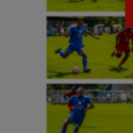
Billard
Futs
Boules lyonnaises
Golf
Canoë-kayak
Gymn
Cerf Volant
Gymn
Cheerleading
Halté
Course à pied
Hand
Crossfit
Hipp
Cyclisme
Jeux