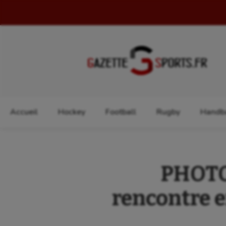
Rechercher :
Accueil
Hockey
Football
Rugby
Handba
PHOTOS
rencontre e