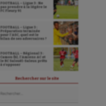
FOOTBALL – Ligue 3 : Ne
pas prendre à la légère le
FC Fleury 91
FOOTBALL – Ligue 3 :
Préparation terminée
pour l’ASC, quel est le
bilan de ses adversaires ?
FOOTBALL – Régional 3 :
Camon (b), l’Amiens AC et
le RC Salouël-Saleux prêts
à s’opposer
Rechercher sur le site
chercher :