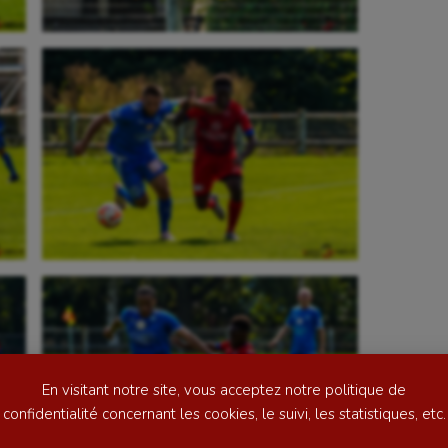
se
Kayak-polo
tation
Korfbal
lade
Longue paume
ime
Moto
ess
Natation
En visitant notre site, vous acceptez notre politique de
football
Natation artistique
confidentialité concernant les cookies, le suivi, les statistiques, etc.
ball américain
Omnisports