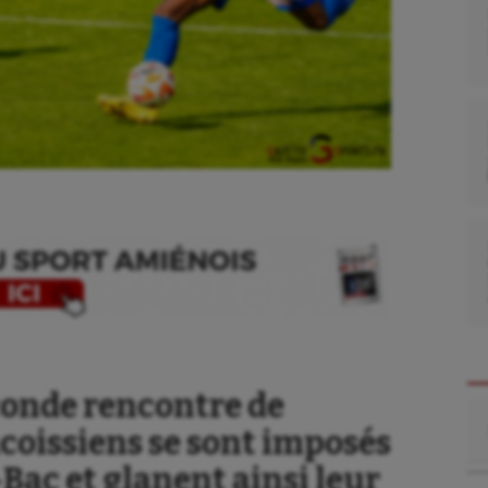
econde rencontre de
Re
acoissiens se sont imposés
-Bac et glanent ainsi leur