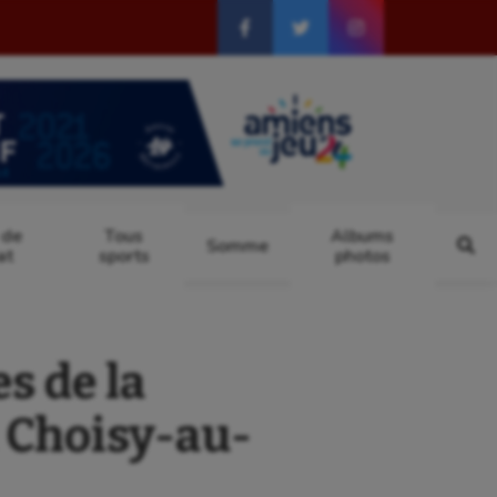
 de
Tous
Albums
Somme
at
sports
photos
s de la
t Choisy-au-