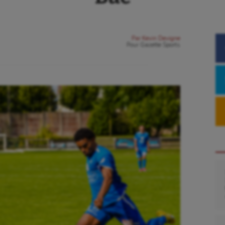
Par
Kevin Devigne
Pour
Gazette Sports