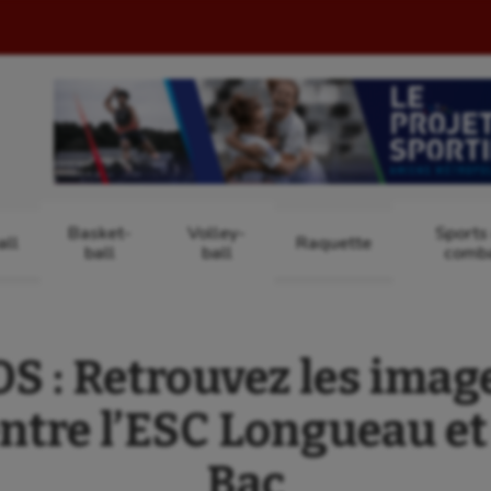
Basket-
Volley-
Sports
ll
Raquette
ball
ball
comb
 : Retrouvez les image
ntre l’ESC Longueau e
Bac