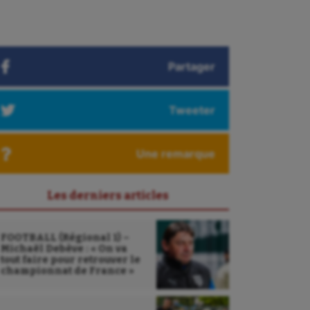
Partager
Tweeter
Une remarque
Les derniers articles
FOOTBALL (Régional 1) –
Michaël Debève : « On va
tout faire pour retrouver le
championnat de France »