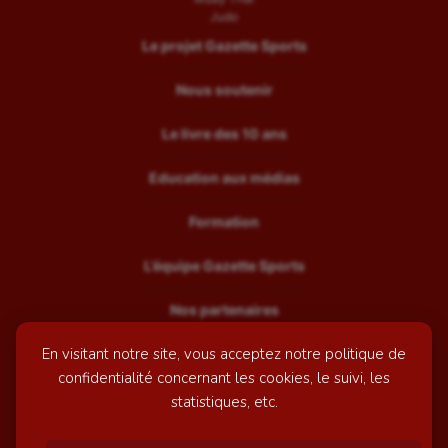
Judo
Le projet Gazette Sports
Nous soutenir
Le livre des 10 ans
Education aux médias
Formation
L’équipe Gazette Sports
Nos partenaires
En visitant notre site, vous acceptez notre politique de
Recrutement
confidentialité concernant les cookies, le suivi, les
Mentions légales
statistiques, etc.
Contactez-nous