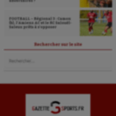
adversaires ?
Roller-derby
Sarbacane
FOOTBALL – Régional 3 : Camon
(b), l’Amiens AC et le RC Salouël-
Saleux prêts à s’opposer
Sauvetage sportif
Sport adapté
Rechercher sur le site
Sport handicap
Rechercher :
Sport santé
Sport-entreprise
Sport-santé
Tir
Tir à l'arc
Triathlon