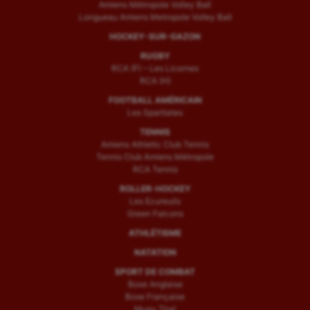
Amiens Métropole Volley Ball
Longueau Amiens Metropole Volley Ball
HOCKEY-SUR-GAZON
RUGBY
RCA (F) – Les Licornes
RCA (H)
FOOTBALL AMÉRICAIN
Les Spartiates
TENNIS
Amiens Athletic Club Tennis
Tennis Club Amiens Métropole
RCA Tennis
ROLLER-HOCKEY
Les Ecureuils
Green Falcons
ATHLÉTISME
NATATION
SPORT DE COMBAT
Boxe Anglaise
Boxe Française
Muay Thaï