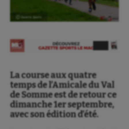
Ⓒ Gazette Sports
Aéronautique
Athlétisme
Auto
Aviron
Balle à la main
La course aux quatre
Ballon au poing
temps de l’Amicale du Val
Baseball
de Somme est de retour ce
Billard
dimanche 1er septembre,
Boules lyonnaises
avec son édition d’été.
Canoë-kayak