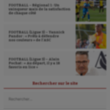
FOOTBALL – Régional 1 : Un
Tir à l'arc
vainqueur mais de la satisfaction
de chaque côté
Triathlon
Ultimate frisbee
FOOTBALL (Ligue 3) – Yannick
UNSS
Pandor : « Prêts à défendre
nos couleurs » de l’ASC
Voile
Wakeboard
FOOTBALL (Ligue 3) – Alain
Pochat : « Au départ, il y a 18
Water-polo
favoris en lice »
Rechercher sur le site
Rechercher :