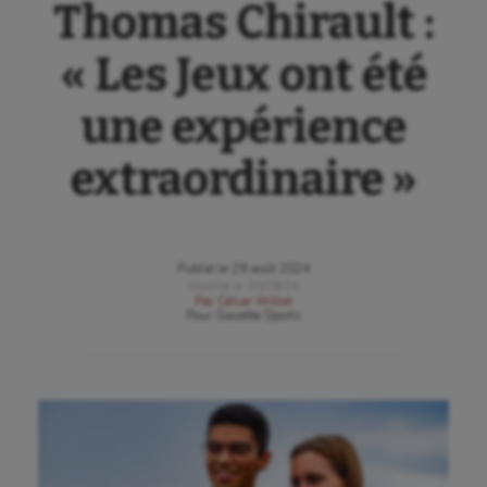
Thomas Chirault :
« Les Jeux ont été
une expérience
extraordinaire »
Publié le
29 août 2024
Modifié le
30/08/24
Par
César Willot
Pour
Gazette Sports