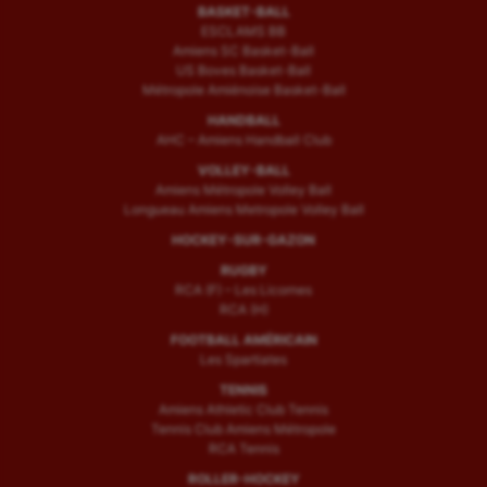
BASKET-BALL
ESCLAMS BB
Amiens SC Basket-Ball
US Boves Basket-Ball
Métropole Amiénoise Basket-Ball
HANDBALL
AHC – Amiens Handball Club
VOLLEY-BALL
Amiens Métropole Volley Ball
Longueau Amiens Metropole Volley Ball
HOCKEY-SUR-GAZON
RUGBY
RCA (F) – Les Licornes
RCA (H)
FOOTBALL AMÉRICAIN
Les Spartiates
TENNIS
Amiens Athletic Club Tennis
Tennis Club Amiens Métropole
RCA Tennis
ROLLER-HOCKEY