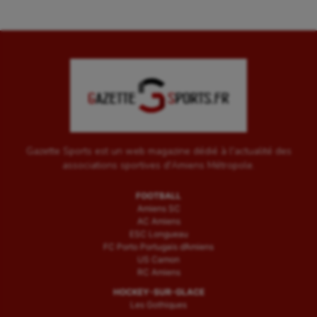
Gazette Sports est un web magazine dédié à l'actualité des
associations sportives d'Amiens Métropole.
FOOTBALL
Amiens SC
AC Amiens
ESC Longueau
FC Porto Portugais d’Amiens
US Camon
RC Amiens
HOCKEY-SUR-GLACE
Les Gothiques