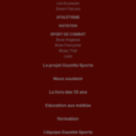
Les Ecureuils
Green Falcons
ATHLÉTISME
NATATION
SPORT DE COMBAT
Boxe Anglaise
Boxe Française
Muay Thaï
Judo
Le projet Gazette Sports
Nous soutenir
Le livre des 10 ans
Education aux médias
Formation
L’équipe Gazette Sports