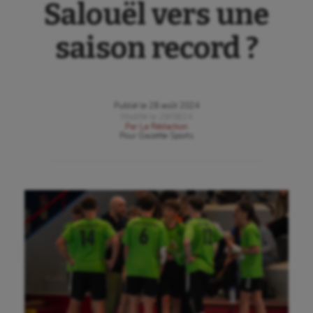
Salouël vers une
saison record ?
Publié le
28 août 2024
Modifié le
28/08/24
Par
La Rédaction
Pour
Gazette Sports