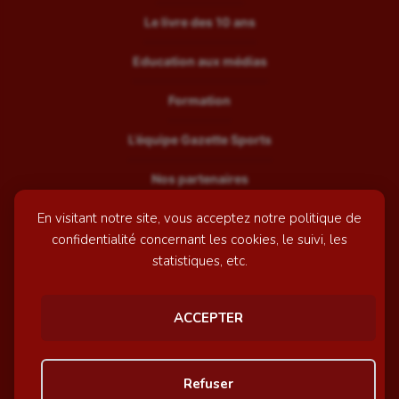
Le livre des 10 ans
Education aux médias
Formation
L’équipe Gazette Sports
Nos partenaires
En visitant notre site, vous acceptez notre politique de
Recrutement
confidentialité concernant les cookies, le suivi, les
Mentions légales
statistiques, etc.
Contactez-nous
ACCEPTER
© GazetteSports - 2026 | Site internet réalisé par
l'agence
Refuser
Awelty