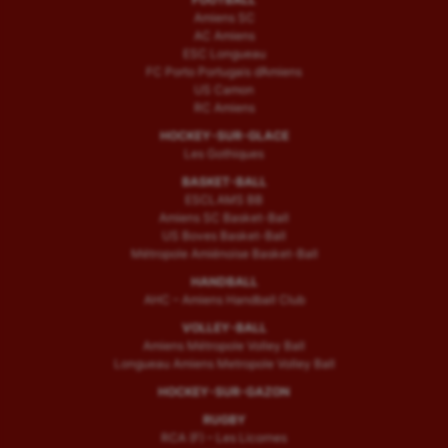
Amiens SC
AC Amiens
ESC Longueau
FC Porto Portugais d’Amiens
US Camon
RC Amiens
HOCKEY-SUR-GLACE
Les Gothiques
BASKET-BALL
ESCLAMS BB
Amiens SC Basket-Ball
US Boves Basket-Ball
Métropole Amiénoise Basket-Ball
HANDBALL
AHC – Amiens Handball Club
VOLLEY-BALL
Amiens Métropole Volley Ball
Longueau Amiens Metropole Volley Ball
HOCKEY-SUR-GAZON
RUGBY
RCA (F) – Les Licornes