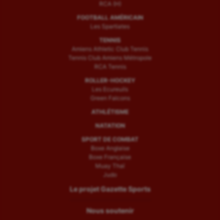
RCA (H)
FOOTBALL AMÉRICAIN
Les Spartiates
TENNIS
Amiens Athletic Club Tennis
Tennis Club Amiens Métropole
RCA Tennis
ROLLER-HOCKEY
Les Ecureuils
Green Falcons
ATHLÉTISME
NATATION
SPORT DE COMBAT
Boxe Anglaise
Boxe Française
Muay Thaï
Judo
Le projet Gazette Sports
Nous soutenir