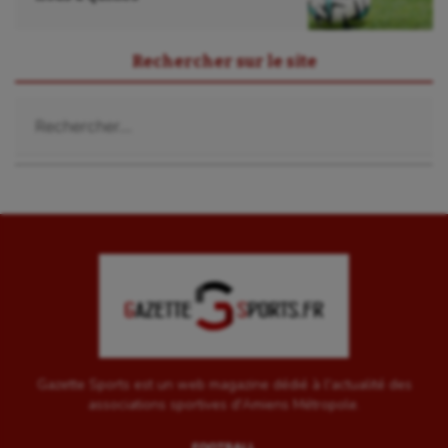
UNSS
Voile
Rechercher sur le site
Wakeboard
Rechercher :
Water-polo
Gazette Sports est un web magazine dédié à l'actualité des
associations sportives d'Amiens Métropole.
FOOTBALL