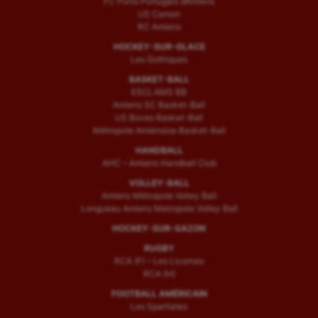
FC Porto Portugais d’Amiens
US Camon
RC Amiens
HOCKEY-SUR-GLACE
Les Gothiques
BASKET-BALL
ESCLAMS BB
Amiens SC Basket-Ball
US Boves Basket-Ball
Métropole Amiénoise Basket-Ball
HANDBALL
AHC – Amiens Handball Club
VOLLEY-BALL
Amiens Métropole Volley Ball
Longueau Amiens Metropole Volley Ball
HOCKEY-SUR-GAZON
RUGBY
RCA (F) – Les Licornes
RCA (H)
FOOTBALL AMÉRICAIN
Les Spartiates