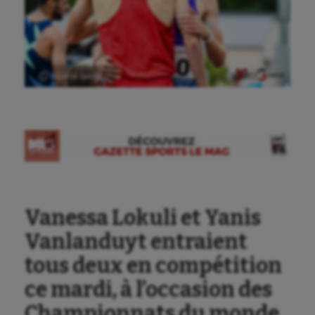
Ⓒ Gazette Sports
Aéronautique
Athlétisme
Auto
Vanessa Lokuli et Yanis
Aviron
Vanlanduyt entraient
Balle à la main
tous deux en compétition
Ballon au poing
ce mardi, à l’occasion des
Championnats du monde
Baseball