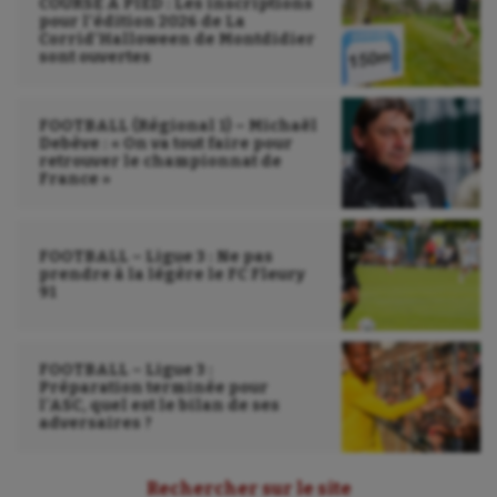
COURSE À PIED : Les inscriptions
Patinage artistique
pour l’édition 2026 de La
Corrid’Halloween de Montdidier
Pétanque
sont ouvertes
Plongée
FOOTBALL (Régional 1) – Michaël
Randonnée / Marche
Debève : « On va tout faire pour
retrouver le championnat de
France »
Roller-derby
Sarbacane
FOOTBALL – Ligue 3 : Ne pas
Sauvetage sportif
prendre à la légère le FC Fleury
91
Sport adapté
Sport handicap
FOOTBALL – Ligue 3 :
Préparation terminée pour
Sport santé
l’ASC, quel est le bilan de ses
adversaires ?
Sport-entreprise
Rechercher sur le site
Sport-santé