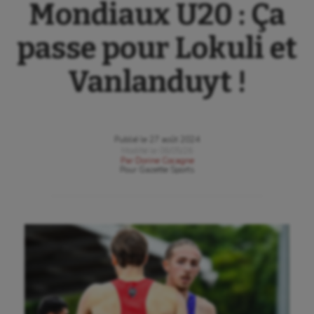
Mondiaux U20 : Ça
passe pour Lokuli et
Vanlanduyt !
Publié le
27 août 2024
Modifié le
06/05/26
Par
Dorine Cocagne
Pour
Gazette Sports