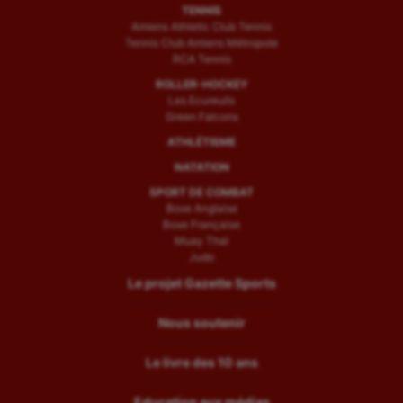
TENNIS
Amiens Athletic Club Tennis
Tennis Club Amiens Métropole
RCA Tennis
ROLLER-HOCKEY
Les Ecureuils
Green Falcons
ATHLÉTISME
NATATION
SPORT DE COMBAT
Boxe Anglaise
Boxe Française
Muay Thaï
Judo
Le projet Gazette Sports
Nous soutenir
Le livre des 10 ans
Education aux médias