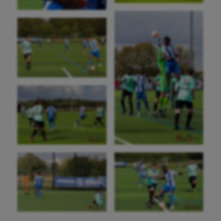
Natation
Natation artistique
Omnisports
Outdoor
Paddle
Parkour
Patinage artistique
Pétanque
Plongée
Randonnée / Marche
Roller-derby