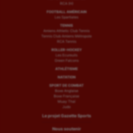
RCA (H)
FOOTBALL AMÉRICAIN
Les Spartiates
TENNIS
Amiens Athletic Club Tennis
Tennis Club Amiens Métropole
RCA Tennis
ROLLER-HOCKEY
Les Ecureuils
Green Falcons
ATHLÉTISME
NATATION
SPORT DE COMBAT
Boxe Anglaise
Boxe Française
Muay Thaï
Judo
Le projet Gazette Sports
Nous soutenir