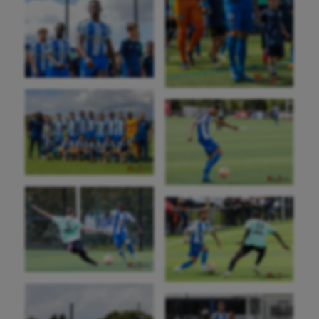
Aéronautique
Athlétisme
Auto
Aviron
Balle à la main
Ballon au poing
Baseball
Billard
Boules lyonnaises
Canoë-kayak
Cerf Volant