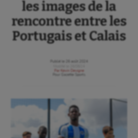
les images de la
rencontre entre les
Portugais et Calais
Publié le
26 août 2024
Modifié le
26/08/24
Par
Kevin Devigne
Pour
Gazette Sports