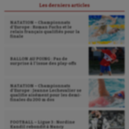
UNSS
Les derniers articles
Voile
NATATION – Championnats
Wakeboard
d’Europe : Roman Fuchs et le
relais français qualifiés pour la
finale
Water-polo
BALLON AU POING : Pas de
surprise à l’issue des play-offs
NATATION – Championnats
d’Europe : Jeanne Lechevalier se
qualifie aisément pour les demi-
finales du 200 m dos
FOOTBALL – Ligue 3 : Nordine
Kandil rebondit à Nancy