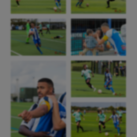
Golf
Gymnastique
Gymnastique rythmique
Haltérophilie
Handisport
Hippisme
Jeux Olympiques et Paralympiques
Kayak-polo
Korfbal
Longue paume
Moto