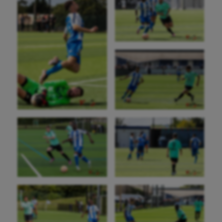
Cheerleading
Course à pied
Crossfit
Cyclisme
Danse
Equitation
Escalade
Escrime
Fitness
Flag football
Football américain
Futsal