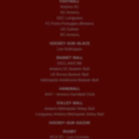
FOOTBALL
Amiens SC
AC Amiens
ESC Longueau
FC Porto Portugais d’Amiens
US Camon
RC Amiens
HOCKEY-SUR-GLACE
Les Gothiques
BASKET-BALL
ESCLAMS BB
Amiens SC Basket-Ball
US Boves Basket-Ball
Métropole Amiénoise Basket-Ball
HANDBALL
AHC – Amiens Handball Club
VOLLEY-BALL
Amiens Métropole Volley Ball
Longueau Amiens Metropole Volley Ball
HOCKEY-SUR-GAZON
RUGBY
RCA (F) – Les Licornes