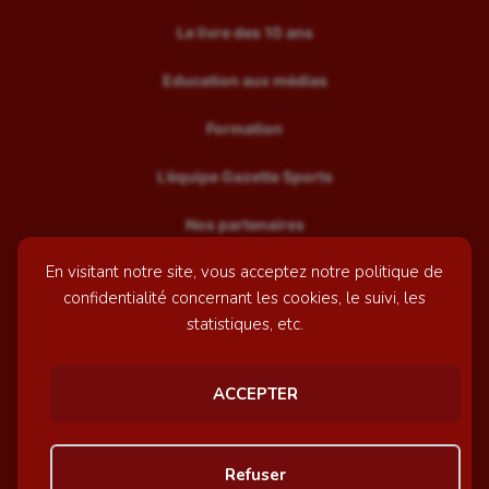
Le livre des 10 ans
Education aux médias
Formation
L’équipe Gazette Sports
Nos partenaires
En visitant notre site, vous acceptez notre politique de
Recrutement
confidentialité concernant les cookies, le suivi, les
Mentions légales
statistiques, etc.
Contactez-nous
ACCEPTER
© GazetteSports - 2026 | Site internet réalisé par
l'agence
Refuser
Awelty