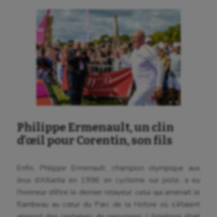
Korfbal
Longue paume
Moto
Natation
Natation artistique
Omnisports
Philippe Ermenault, un clin
Outdoor
d’œil pour Corentin, son fils
Paddle
Enfin, Philippe Ermenault, champion olympique aux
Parkour
Jeux d’Atlanta en 1996 en cyclisme sur piste, a eu
Patinage artistique
l’honneur d’être le dernier relayeur, celui qui amenait le
flambeau au cœur du Parc de la Hotoie où s’étaient
Pétanque
amassé des centaines de personnes. L’Amiénois était