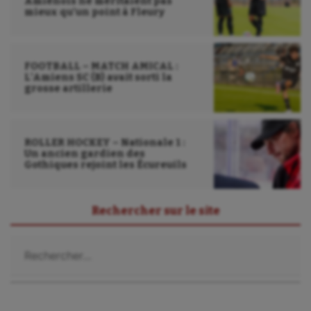
Amiénois ne méritaient pas
mieux qu’un point à Fleury
FOOTBALL – MATCH AMICAL :
L’Amiens SC (B) avait sorti la
grosse artillerie
ROLLER HOCKEY – Nationale 1 :
Un ancien gardien des
Gothiques rejoint les Écureuils
Rechercher sur le site
Rechercher :