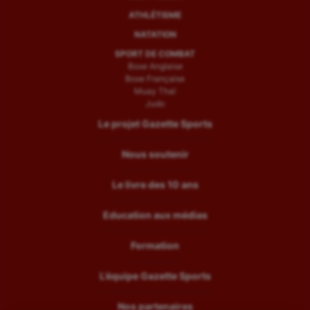
ATHLÉTISME
NATATION
SPORT DE COMBAT
Boxe Anglaise
Boxe Française
Muay Thaï
Judo
Le projet Gazette Sports
Nous soutenir
Le livre des 10 ans
Education aux médias
Formation
L’équipe Gazette Sports
Nos partenaires