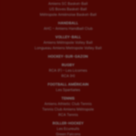
Amiens SC Basket-Ball
US Boves Basket-Ball
Métropole Amiénoise Basket-Ball
HANDBALL
AHC – Amiens Handball Club
VOLLEY-BALL
Amiens Métropole Volley Ball
Longueau Amiens Metropole Volley Ball
HOCKEY-SUR-GAZON
RUGBY
RCA (F) – Les Licornes
RCA (H)
FOOTBALL AMÉRICAIN
Les Spartiates
TENNIS
Amiens Athletic Club Tennis
Tennis Club Amiens Métropole
RCA Tennis
ROLLER-HOCKEY
Les Ecureuils
Green Falcons