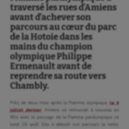
traversé les rues d’Amiens
avant d’achever son
parcours au cœur du parc
de la Hotoie dans les
mains du champion
olympique Philippe
Ermenault avant de
reprendre sa route vers
Chambly.
Près de deux mois après la Flamme olympique,
le 4
juillet dernier
, Amiens se retrouvait à nouveau en
fête avec le passage de la Flamme paralympique ce
lundi 26 août. Elle a débuté son parcours la veille,