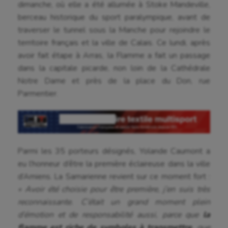
dimanche, où elle a été allumée à Stoke Mandeville,
berceau historique du sport paralympique, avant de
traverser le tunnel sous la Manche pour rejoindre le
territoire français et la ville de Calais. Ce lundi, après
avoir fait étape à Arras, la Flamme a fait un passage
dans la capitale picarde, non loin de la Cathédrale
Notre Dame et près de la place du Don, rue
Parmentier.
Parmi les 35 porteurs désignés, Yolande Caumont a
eu l’honneur d’être la première éclaireuse dans la ville
d’Amiens. La Samarienne revient sur ce moment fort :
« Avoir été choisie pour être première, j’en suis très
reconnaissante. C’était un grand moment plein
d’émotion et de responsabilité aussi, parce que
la
flamme est riche de symboles à transmettre
, que