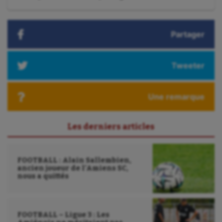
suivant
:
Partager
Tweeter
Une remarque
Les derniers articles
FOOTBALL : Alain Sallembien,
ancien joueur de l’Amiens SC,
nous a quittés
FOOTBALL – Ligue 3 : Les