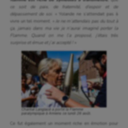
ce soit de paix, de fraternité, d’espoir et de
dépassement de soi. »
Yolande ne s’attendait pas à
vivre un tel moment.
« Je ne m’attendais pas du tout à
ça, jamais dans ma vie je n’aurai imaginé porter la
Flamme. Quand on me l’a proposé, j’étais très
surprise et émue et j’ai accepté ! »
Chantal Langlacé a porté la Flamme
paralympique à Amiens ce lundi 26 août.
Ce fut également un moment riche en émotion pour