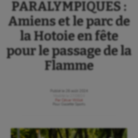
PARALYMPIQUES :
Amiens et le parc de
la Hotoie en fête
pour le passage de la
Flamme
Publié le
26 août 2024
Modifié le
27/08/24
Par
César Willot
Pour
Gazette Sports