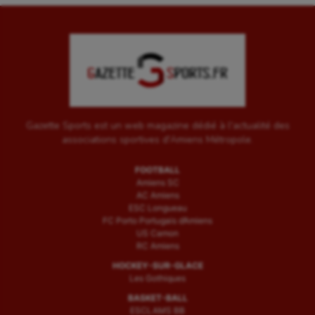
Gazette Sports est un web magazine dédié à l'actualité des
associations sportives d'Amiens Métropole.
FOOTBALL
Amiens SC
AC Amiens
ESC Longueau
FC Porto Portugais d’Amiens
US Camon
RC Amiens
HOCKEY-SUR-GLACE
Les Gothiques
BASKET-BALL
ESCLAMS BB