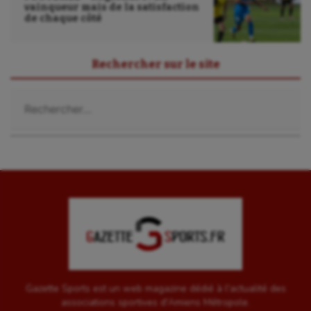
vainqueur mais de la satisfaction
de chaque côté
Rechercher sur le site
Rechercher :
Gazette Sports est un web magazine dédié à l'actualité des
associations sportives d'Amiens Métropole.