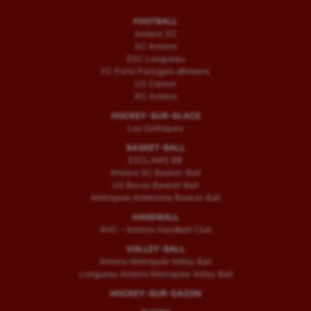
FOOTBALL
Amiens SC
AC Amiens
ESC Longueau
FC Porto Portugais d’Amiens
US Camon
RC Amiens
HOCKEY-SUR-GLACE
Les Gothiques
BASKET-BALL
ESCLAMS BB
Amiens SC Basket-Ball
US Boves Basket-Ball
Métropole Amiénoise Basket-Ball
HANDBALL
AHC – Amiens Handball Club
VOLLEY-BALL
Amiens Métropole Volley Ball
Longueau Amiens Metropole Volley Ball
HOCKEY-SUR-GAZON