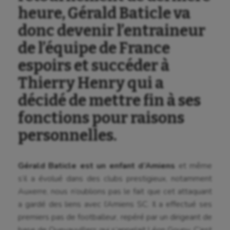
heure, Gérald Baticle va
donc devenir l’entraineur
de l’équipe de France
espoirs et succéder à
Thierry Henry qui a
décidé de mettre fin à ses
fonctions pour raisons
personnelles.
Gérald Baticle est un enfant d’Amiens
et même
s’il a évolué dans des clubs prestigieux, notamment
Auxerre, nous n’oublions pas le fait que cet attaquant
a gardé des liens avec l’Amiens SC. Il a effectué ses
premiers pas de footballeur, repéré par un dirigeant de
base de Quevauvillers qui s’appelait Léon Goupy. C’est