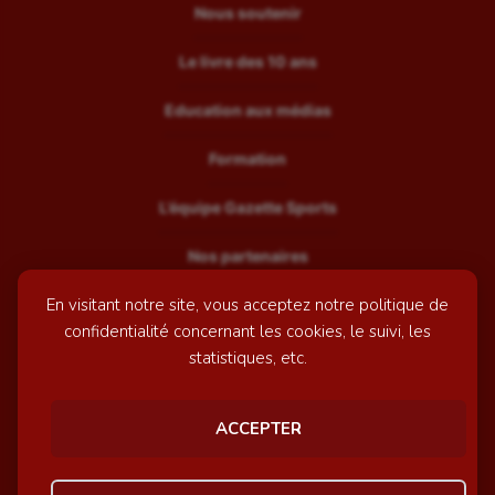
Nous soutenir
Le livre des 10 ans
Education aux médias
Formation
L’équipe Gazette Sports
Nos partenaires
En visitant notre site, vous acceptez notre politique de
Recrutement
confidentialité concernant les cookies, le suivi, les
Mentions légales
statistiques, etc.
Contactez-nous
ACCEPTER