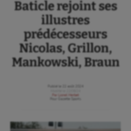
Baticle rejoint ses
illustres
prédécesseurs
Nicolas, Grillon,
Mankowski, Braun
Publié le
22 août 2024
Modifié le
22/08/24
Par
Lionel Herbet
Pour
Gazette Sports