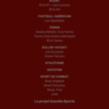
RUGBY
RCA (F) – Les Licornes
RCA (H)
FOOTBALL AMÉRICAIN
Les Spartiates
TENNIS
Amiens Athletic Club Tennis
Tennis Club Amiens Métropole
RCA Tennis
ROLLER-HOCKEY
Les Ecureuils
Green Falcons
ATHLÉTISME
NATATION
SPORT DE COMBAT
Boxe Anglaise
Boxe Française
Muay Thaï
Judo
Le projet Gazette Sports