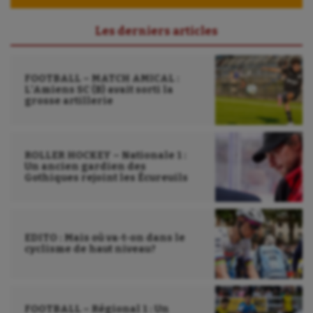
UNSS
Les derniers articles
Voile
Wakeboard
FOOTBALL – MATCH AMICAL :
L’Amiens SC (B) avait sorti la
Water-polo
grosse artillerie
ROLLER HOCKEY – Nationale 1 :
Un ancien gardien des
Gothiques rejoint les Écureuils
EDITO : Mais où va-t-on dans le
cyclisme de haut niveau?
FOOTBALL – Régional 1 : Un