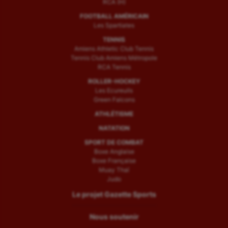
RCA (H)
FOOTBALL AMÉRICAIN
Les Spartiates
TENNIS
Amiens Athletic Club Tennis
Tennis Club Amiens Métropole
RCA Tennis
ROLLER-HOCKEY
Les Ecureuils
Green Falcons
ATHLÉTISME
NATATION
SPORT DE COMBAT
Boxe Anglaise
Boxe Française
Muay Thaï
Judo
Le projet Gazette Sports
Nous soutenir