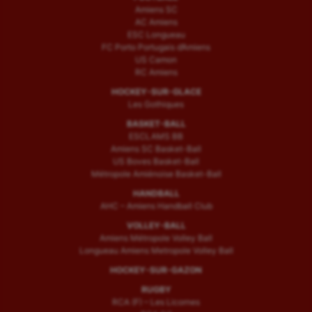
Amiens SC
AC Amiens
ESC Longueau
FC Porto Portugais d’Amiens
US Camon
RC Amiens
HOCKEY-SUR-GLACE
Les Gothiques
BASKET-BALL
ESCLAMS BB
Amiens SC Basket-Ball
US Boves Basket-Ball
Métropole Amiénoise Basket-Ball
HANDBALL
AHC – Amiens Handball Club
VOLLEY-BALL
Amiens Métropole Volley Ball
Longueau Amiens Metropole Volley Ball
HOCKEY-SUR-GAZON
RUGBY
RCA (F) – Les Licornes