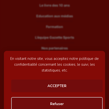
Le livre des 10 ans
Education aux médias
Formation
L’équipe Gazette Sports
Nos partenaires
En visitant notre site, vous acceptez notre politique de
Recrutement
confidentialité concernant les cookies, le suivi, les
Mentions légales
statistiques, etc.
Contactez-nous
ACCEPTER
© GazetteSports - 2026 | Site internet réalisé par
l'agence
Refuser
Awelty