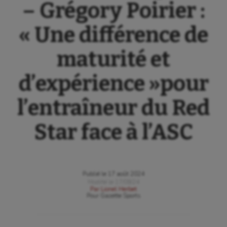
– Grégory Poirier :
« Une différence de
maturité et
d’expérience »pour
l’entraîneur du Red
Star face à l’ASC
Publié le
17 août 2024
Modifié le
17/08/24
Par
Lionel Herbet
Pour
Gazette Sports