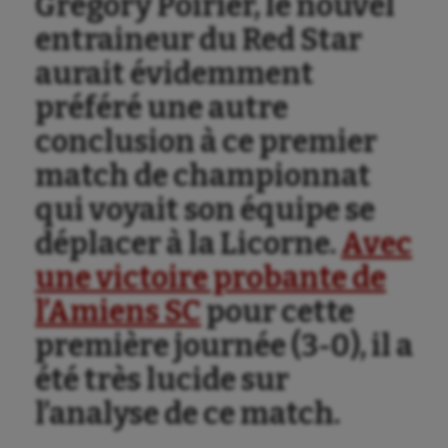
Grégory Poirier, le nouvel
entraineur du Red Star
aurait évidemment
préféré une autre
conclusion à ce premier
match de championnat
qui voyait son équipe se
Aéronautique
déplacer à la Licorne.
Avec
une victoire probante de
Athlétisme
l’Amiens SC
pour cette
Auto
première journée (3-0), il a
Aviron
été très lucide sur
Balle à la main
l’analyse de ce match.
Ballon au poing