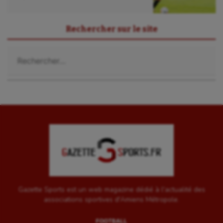
Rechercher sur le site
Rechercher :
Gazette Sports est un web magazine dédié à l'actualité des
associations sportives d'Amiens Métropole.
FOOTBALL