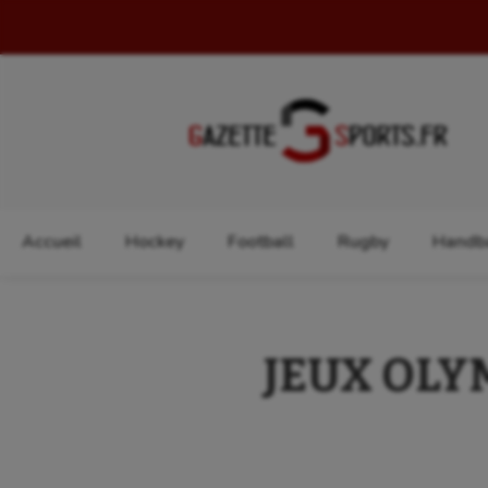
Rechercher :
Accueil
Hockey
Football
Rugby
Handba
JEUX OLYMP