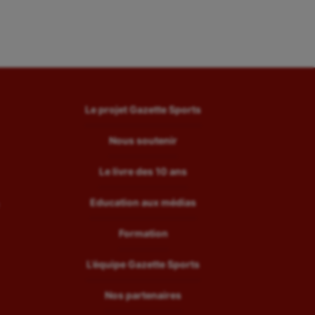
Le projet Gazette Sports
Nous soutenir
Le livre des 10 ans
Education aux médias
Formation
L’équipe Gazette Sports
Nos partenaires