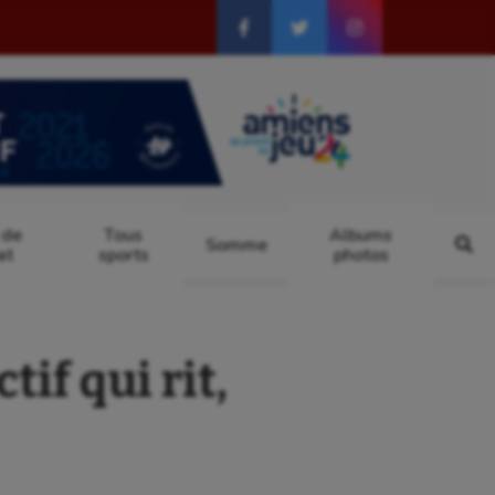
 de
Tous
Albums
Somme
at
sports
photos
if qui rit,