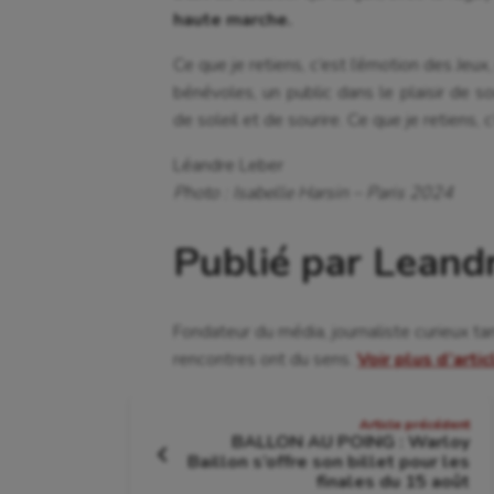
haute marche.
Ce que je retiens, c’est l’émotion des Jeu
bénévoles, un public dans le plaisir de s
de soleil et de sourire. Ce que je retiens, c
Léandre Leber
Photo : Isabelle Harsin – Paris 2024
Publié par Leand
Fondateur du média, journaliste curieux ta
rencontres ont du sens.
Voir plus d’arti
Navigation
Article précédent
BALLON AU POING : Warloy
de
Baillon s’offre son billet pour les
Article
finales du 15 août
précédent