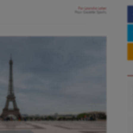
Par
Leandre Leber
Pour
Gazette Sports