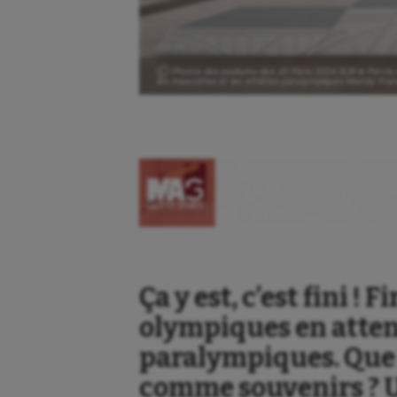
Ⓒ Photos des podiums des JO Paris 2024 SUR le Parvis d
les mascottes et les athlètes paralympiques Mandy Fra
Ça y est, c’est fini ! 
olympiques en atten
paralympiques. Que 
comme souvenirs ? 