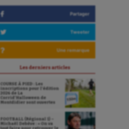
Partager
Tweeter
Une remarque
Les derniers articles
COURSE À PIED : Les
inscriptions pour l’édition
2026 de La
Corrid’Halloween de
Montdidier sont ouvertes
FOOTBALL (Régional 1) –
Michaël Debève : « On va
tout faire pour retrouver le