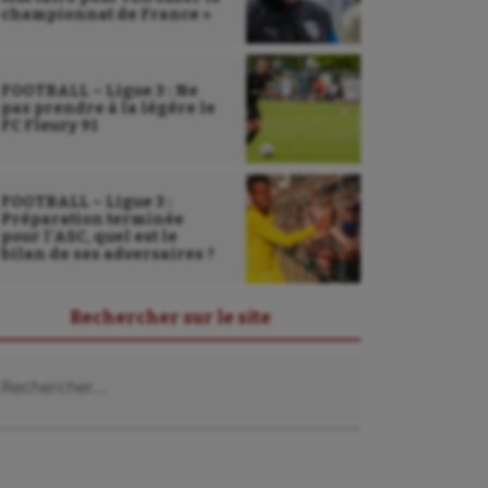
championnat de France »
FOOTBALL – Ligue 3 : Ne
pas prendre à la légère le
FC Fleury 91
FOOTBALL – Ligue 3 :
Préparation terminée
pour l’ASC, quel est le
bilan de ses adversaires ?
Rechercher sur le site
chercher :