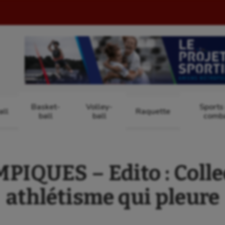
Basket-
Volley-
Sports
ll
Raquette
ball
ball
comb
IQUES – Edito : Collect
athlétisme qui pleure