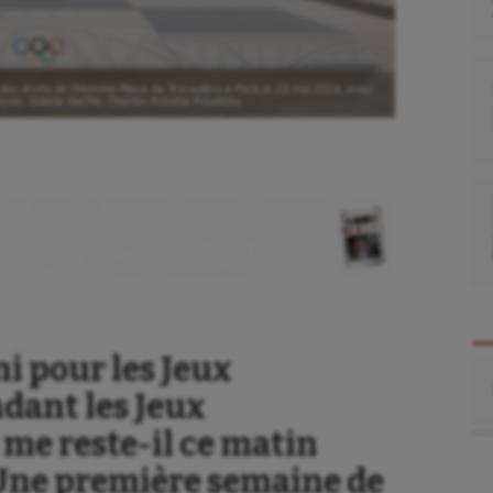
es droits de l’Homme Place du Trocadéro à Paris le 23 mai 2024, avec
nçois, Solene Sache, Charles Antoine Kouakou.
Fini pour les Jeux
Re
dant les Jeux
me reste-il ce matin
Une première semaine de