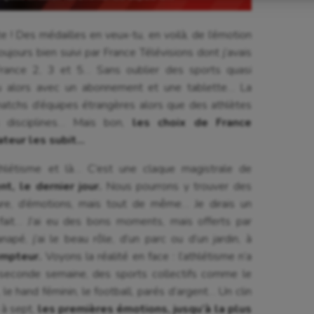
astique
Parkour
 ! Des médailles en veux-tu, en voilà, de l’émotion
astique rythmique
Patinage artistique
oujours bien suivi par France Télévisions dont j’avais
rophilie
Pétanque
France 2, 3 et 5… Sans oublier des sports quasi
 ou alors avec un abonnement et une tablette… La
isport
Plongée
 matchs d’équipes étrangères alors que des athlètes
s disciplines… Mais bon,
les choix de France
isme
Randonnée / Marche
ateur les subit…
 Olympiques et Paralympiques
Roller-derby
hlétisme et là… C’est une claque magistrale de
, le dernier jour.
Nous pourrons y trouver des
re, d’émotions, mais tout de même… Je dirais un
 fait… J’ai eu des bons moments, mais offerts par
apé, j’ai le beau rôle, d’un parc ou d’un jardin, à
empteur.
Voyons la réalité en face : l’athlétisme n’a
a seconde semaine, des sports collectifs comme le
e hand féminin, le football, parés d’argent… Un clin
y à sept,
les premières émotions, jusqu’à la plus