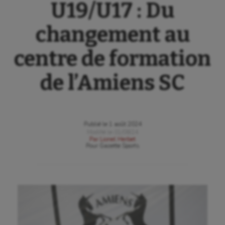
U19/U17 : Du
changement au
centre de formation
de l’Amiens SC
Publié le
1 août 2024
Modifié le
01/08/24
Par
Lionel Herbet
Pour
Gazette Sports