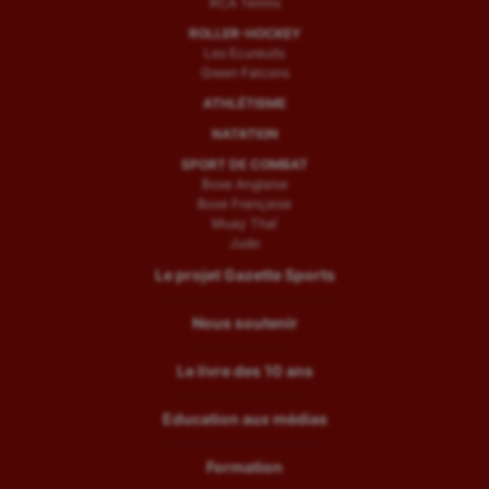
RCA Tennis
ROLLER-HOCKEY
Les Ecureuils
Green Falcons
ATHLÉTISME
NATATION
SPORT DE COMBAT
Boxe Anglaise
Boxe Française
Muay Thaï
Judo
Le projet Gazette Sports
Nous soutenir
Le livre des 10 ans
Education aux médias
Formation