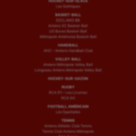
HOCKEY-SUR-GLACE
Les Gothiques
BASKET-BALL
ESCLAMS BB
Amiens SC Basket-Ball
US Boves Basket-Ball
Métropole Amiénoise Basket-Ball
HANDBALL
AHC – Amiens Handball Club
VOLLEY-BALL
Amiens Métropole Volley Ball
Longueau Amiens Metropole Volley Ball
HOCKEY-SUR-GAZON
RUGBY
RCA (F) – Les Licornes
RCA (H)
FOOTBALL AMÉRICAIN
Les Spartiates
TENNIS
Amiens Athletic Club Tennis
Tennis Club Amiens Métropole