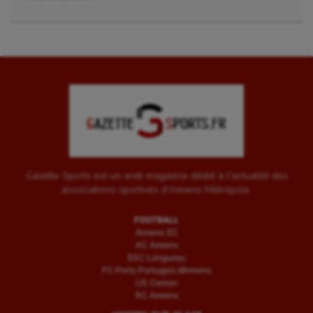
Gazette Sports est un web magazine dédié à l'actualité des
associations sportives d'Amiens Métropole.
FOOTBALL
Amiens SC
AC Amiens
ESC Longueau
FC Porto Portugais d’Amiens
US Camon
RC Amiens