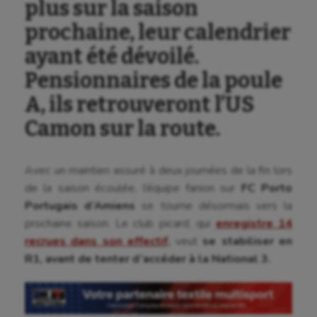
plus sur la saison
prochaine, leur calendrier
ayant été dévoilé.
Pensionnaires de la poule
A, ils retrouveront l’US
Camon sur la route.
Aéronautique
Athlétisme
Avec un maintien assuré à deux journées de la fin lors
Auto
de la saison écoulée, l’équipe fanion sur
FC Porto
Portugais d’Amiens
se tourne désormais vers la
Aviron
prochaine saison. Le club picard, qui
enregistre 14
Balle à la main
recrues dans son effectif,
veut
se stabiliser en
R1, avant de tenter d’accéder à la National 3.
Ballon au poing
Baseball