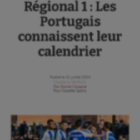
Régional 1 : Les
Portugais
connaissent leur
calendrier
Publié le
31 juillet 2024
Modifié le
06/05/26
Par
Dorine Cocagne
Pour
Gazette Sports