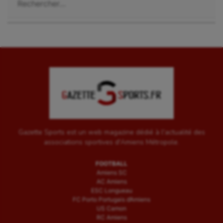
Gazette Sports est un web magazine dédié à l'actualité des
associations sportives d'Amiens Métropole.
FOOTBALL
Amiens SC
AC Amiens
ESC Longueau
FC Porto Portugais d’Amiens
US Camon
RC Amiens