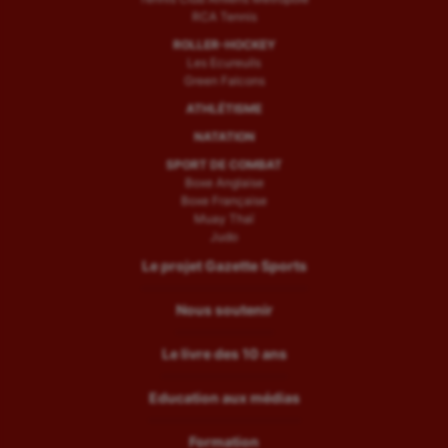
RCA Tennis
ROLLER-HOCKEY
Les Ecureuils
Green Falcons
ATHLÉTISME
NATATION
SPORT DE COMBAT
Boxe Anglaise
Boxe Française
Muay Thaï
Judo
Le projet Gazette Sports
Nous soutenir
Le livre des 10 ans
Education aux médias
Formation