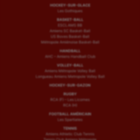
HOCKEY-SUR-GLACE
Les Gothiques
BASKET-BALL
ESCLAMS BB
Amiens SC Basket-Ball
US Boves Basket-Ball
Métropole Amiénoise Basket-Ball
HANDBALL
AHC – Amiens Handball Club
VOLLEY-BALL
Amiens Métropole Volley Ball
Longueau Amiens Metropole Volley Ball
HOCKEY-SUR-GAZON
RUGBY
RCA (F) – Les Licornes
RCA (H)
FOOTBALL AMÉRICAIN
Les Spartiates
TENNIS
Amiens Athletic Club Tennis
Tennis Club Amiens Métropole