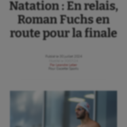
Natation : En relais,
Roman Fuchs en
route pour la finale
Publié le
30 juillet 2024
Modifié le
30/07/24
Par
Leandre Leber
Pour
Gazette Sports