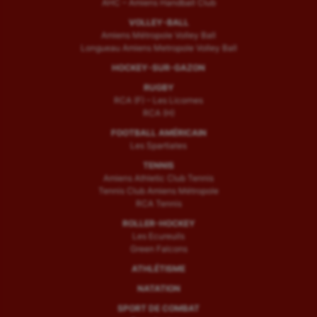
AHC – Amiens Handball Club
VOLLEY-BALL
Amiens Métropole Volley Ball
Longueau Amiens Metropole Volley Ball
HOCKEY-SUR-GAZON
RUGBY
RCA (F) – Les Licornes
RCA (H)
FOOTBALL AMÉRICAIN
Les Spartiates
TENNIS
Amiens Athletic Club Tennis
Tennis Club Amiens Métropole
RCA Tennis
ROLLER-HOCKEY
Les Ecureuils
Green Falcons
ATHLÉTISME
NATATION
SPORT DE COMBAT