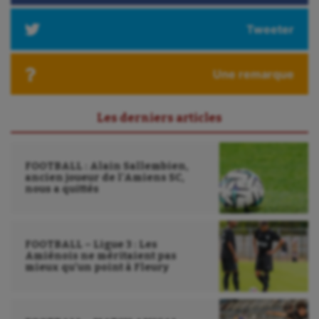
Longue paume
Tweeter
Moto
Natation
Une remarque
Natation artistique
Les derniers articles
Omnisports
Outdoor
FOOTBALL : Alain Sallembien,
ancien joueur de l’Amiens SC,
Paddle
nous a quittés
Parkour
Patinage artistique
FOOTBALL – Ligue 3 : Les
Amiénois ne méritaient pas
mieux qu’un point à Fleury
Pétanque
Plongée