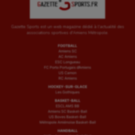
Triathlon
Ultimate frisbee
UNSS
Gazette Sports est un web magazine dédié à l'actualité des
associations sportives d'Amiens Métropole.
Voile
FOOTBALL
Wakeboard
Amiens SC
AC Amiens
Water-polo
ESC Longueau
FC Porto Portugais d’Amiens
US Camon
RC Amiens
HOCKEY-SUR-GLACE
Les Gothiques
BASKET-BALL
ESCLAMS BB
Amiens SC Basket-Ball
US Boves Basket-Ball
Métropole Amiénoise Basket-Ball
HANDBALL