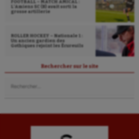
FOOTBALL – MATCH AMICAL :
Randonnée / Marche
L’Amiens SC (B) avait sorti la
grosse artillerie
Roller-derby
Sarbacane
ROLLER HOCKEY – Nationale 1 :
Un ancien gardien des
Sauvetage sportif
Gothiques rejoint les Écureuils
Sport adapté
Sport handicap
Rechercher sur le site
Sport santé
Rechercher :
Sport-entreprise
Sport-santé
Tir
Tir à l'arc