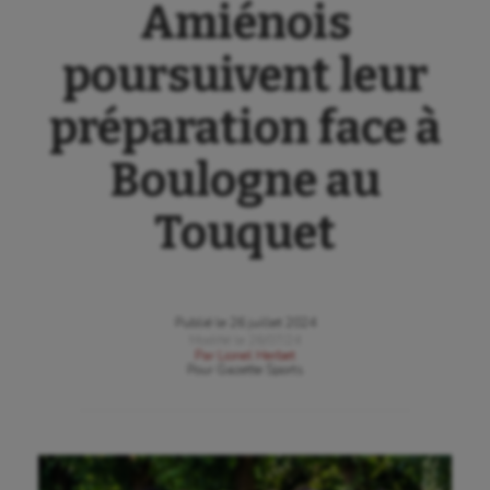
Amiénois
poursuivent leur
préparation face à
Boulogne au
Touquet
Publié le
26 juillet 2024
Modifié le
26/07/24
Par
Lionel Herbet
Pour
Gazette Sports