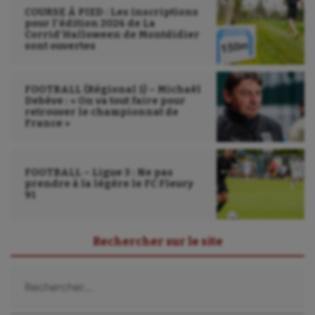
Wakeboard
COURSE À PIED : Les inscriptions
pour l’édition 2026 de La
Water-polo
Corrid’Halloween de Montdidier
sont ouvertes
FOOTBALL (Régional 1) – Michaël
Debève : « On va tout faire pour
retrouver le championnat de
France »
FOOTBALL – Ligue 3 : Ne pas
prendre à la légère le FC Fleury
91
Rechercher sur le site
Rechercher :