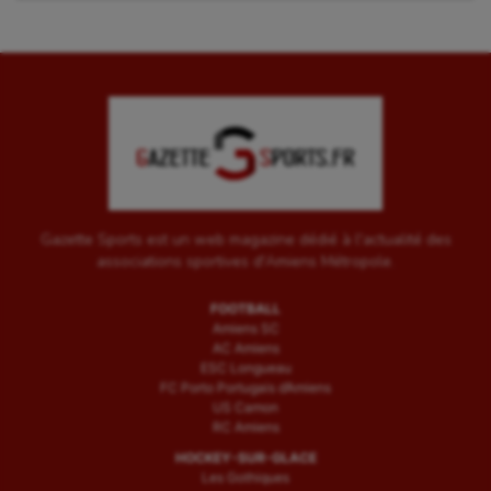
Gazette Sports est un web magazine dédié à l'actualité des
associations sportives d'Amiens Métropole.
FOOTBALL
Amiens SC
AC Amiens
ESC Longueau
FC Porto Portugais d’Amiens
US Camon
RC Amiens
HOCKEY-SUR-GLACE
Les Gothiques