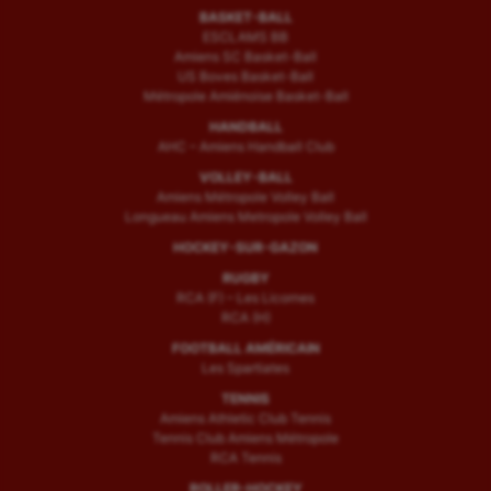
BASKET-BALL
ESCLAMS BB
Amiens SC Basket-Ball
US Boves Basket-Ball
Métropole Amiénoise Basket-Ball
HANDBALL
AHC – Amiens Handball Club
VOLLEY-BALL
Amiens Métropole Volley Ball
Longueau Amiens Metropole Volley Ball
HOCKEY-SUR-GAZON
RUGBY
RCA (F) – Les Licornes
RCA (H)
FOOTBALL AMÉRICAIN
Les Spartiates
TENNIS
Amiens Athletic Club Tennis
Tennis Club Amiens Métropole
RCA Tennis
ROLLER-HOCKEY