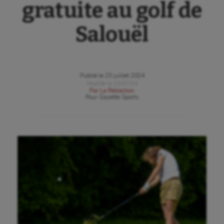
gratuite au golf de
Salouël
Publié le
23 juillet 2024
Modifié le
23/07/24
Par
La Rédaction
Pour
Gazette Sports