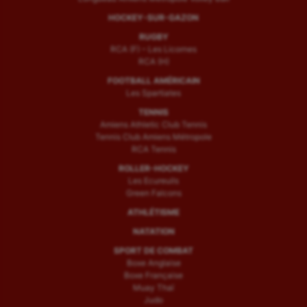
HOCKEY-SUR-GAZON
RUGBY
RCA (F) – Les Licornes
RCA (H)
FOOTBALL AMÉRICAIN
Les Spartiates
TENNIS
Amiens Athletic Club Tennis
Tennis Club Amiens Métropole
RCA Tennis
ROLLER-HOCKEY
Les Ecureuils
Green Falcons
ATHLÉTISME
NATATION
SPORT DE COMBAT
Boxe Anglaise
Boxe Française
Muay Thaï
Judo