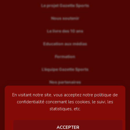
Le projet Gazette Sports
Nous soutenir
Le livre des 10 ans
Education aux médias
Formation
L’équipe Gazette Sports
Nos partenaires
En visitant notre site, vous acceptez notre politique de
Recrutement
confidentialité concernant les cookies, le suivi, les
Mentions légales
statistiques, etc.
Contactez-nous
ACCEPTER