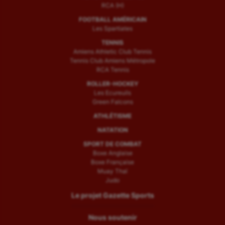
RCA (H)
FOOTBALL AMÉRICAIN
Les Spartiates
TENNIS
Amiens Athletic Club Tennis
Tennis Club Amiens Métropole
RCA Tennis
ROLLER-HOCKEY
Les Ecureuils
Green Falcons
ATHLÉTISME
NATATION
SPORT DE COMBAT
Boxe Anglaise
Boxe Française
Muay Thaï
Judo
Le projet Gazette Sports
Nous soutenir