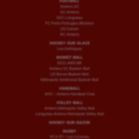
FOOTBALL
Amiens SC
AC Amiens
ESC Longueau
FC Porto Portugais d’Amiens
US Camon
RC Amiens
HOCKEY-SUR-GLACE
Les Gothiques
BASKET-BALL
ESCLAMS BB
Amiens SC Basket-Ball
US Boves Basket-Ball
Métropole Amiénoise Basket-Ball
HANDBALL
AHC – Amiens Handball Club
VOLLEY-BALL
Amiens Métropole Volley Ball
Longueau Amiens Metropole Volley Ball
HOCKEY-SUR-GAZON
RUGBY
RCA (F) – Les Licornes