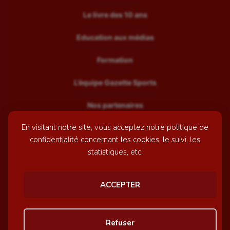
Le livre des 10 ans
Education aux médias
Formation
L’équipe Gazette Sports
Nos partenaires
En visitant notre site, vous acceptez notre politique de
Recrutement
confidentialité concernant les cookies, le suivi, les
Mentions légales
statistiques, etc.
Contactez-nous
ACCEPTER
© GazetteSports - 2026 | Site internet réalisé par
l'agence
Refuser
Awelty