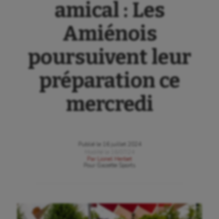
amical : Les
Amiénois
poursuivent leur
préparation ce
mercredi
Publié le
16 juillet 2024
Modifié le
16/07/24
Par
Lionel Herbet
Pour
Gazette Sports