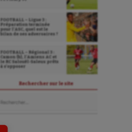
FOOTBALL – Ligue 3 :
Préparation terminée
pour l’ASC, quel est le
bilan de ses adversaires ?
FOOTBALL – Régional 3 :
Camon (b), l’Amiens AC et
le RC Salouël-Saleux prêts
à s’opposer
Sarbacane
Rechercher sur le site
Sauvetage sportif
chercher :
Sport adapté
Sport handicap
Sport santé