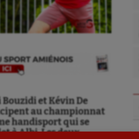
se
Kayak-polo
tation
Korfbal
Bouzidi et Kévin De
Re
icipent au championnat
lade
Longue paume
me handisport qui se
ime
Moto
llet à Albi. Les deux
ess
Natation