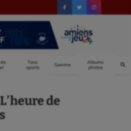
 de
Tous
Albums
Somme
at
sports
photos
L’heure de
s