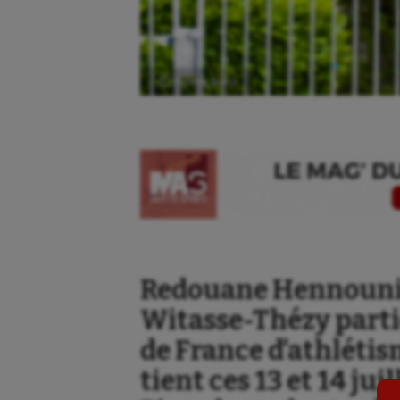
Ⓒ Gazette Sports
Aéronautique
Dan
Athlétisme
Equi
Redouane Hennouni 
Witasse-Thézy part
Auto
Esca
de France d’athlétis
Aviron
Escr
tient ces 13 et 14 jui
Balle à la main
Fitn