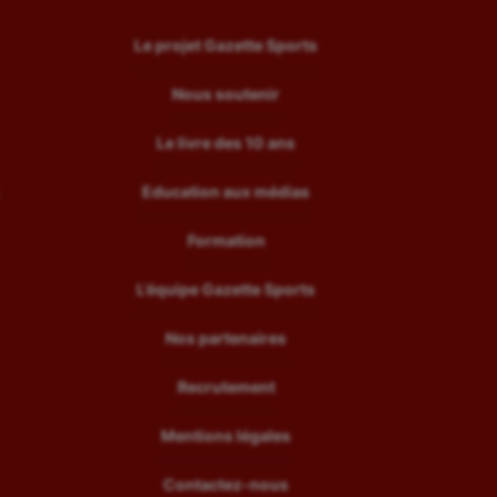
Le projet Gazette Sports
Nous soutenir
Le livre des 10 ans
Education aux médias
Formation
L’équipe Gazette Sports
Nos partenaires
Recrutement
Mentions légales
Contactez-nous