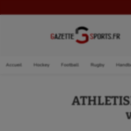
Rechercher :
Accueil
Hockey
Football
Rugby
Handba
ATHLETISM