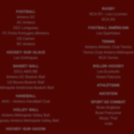
RUGBY
FOOTBALL
RCA (F) – Les Licornes
Amiens SC
RCA (H)
AC Amiens
ESC Longueau
FOOTBALL AMÉRICAIN
FC Porto Portugais d’Amiens
Les Spartiates
US Camon
TENNIS
RC Amiens
Amiens Athletic Club Tennis
HOCKEY-SUR-GLACE
Tennis Club Amiens Métropole
Les Gothiques
RCA Tennis
BASKET-BALL
ROLLER-HOCKEY
ESCLAMS BB
Les Ecureuils
Amiens SC Basket-Ball
Green Falcons
US Boves Basket-Ball
ATHLÉTISME
étropole Amiénoise Basket-Ball
NATATION
HANDBALL
AHC – Amiens Handball Club
SPORT DE COMBAT
Boxe Anglaise
VOLLEY-BALL
Boxe Française
Amiens Métropole Volley Ball
Muay Thaï
ueau Amiens Metropole Volley Ball
Judo
HOCKEY-SUR-GAZON