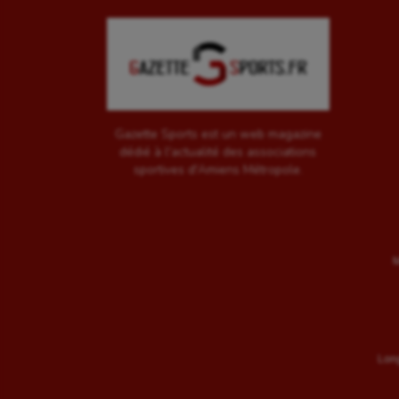
Gazette Sports est un web magazine
dédié à l'actualité des associations
sportives d'Amiens Métropole.
M
Long