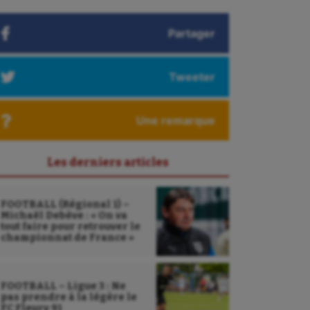
Partager
Tweeter
Une remarque
Les derniers articles
FOOTBALL (Régional 1) –
Michaël Debève : « On va
tout faire pour retrouver le
championnat de France »
FOOTBALL – Ligue 3 : Ne
pas prendre à la légère le
FC Fleury 91