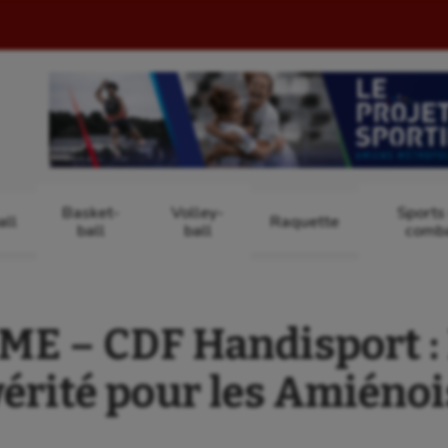
Basket-
Volley-
Sports
ll
Raquette
ball
ball
comb
E – CDF Handisport : 
vérité pour les Amiénoi