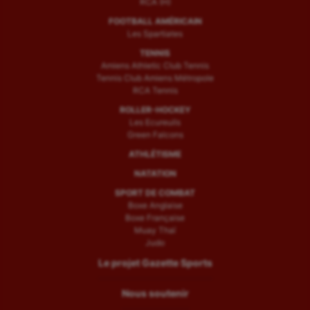
RCA (H)
FOOTBALL AMÉRICAIN
Les Spartiates
TENNIS
Amiens Athletic Club Tennis
Tennis Club Amiens Métropole
RCA Tennis
ROLLER-HOCKEY
Les Ecureuils
Green Falcons
ATHLÉTISME
NATATION
SPORT DE COMBAT
Boxe Anglaise
Boxe Française
Muay Thaï
Judo
Le projet Gazette Sports
Nous soutenir