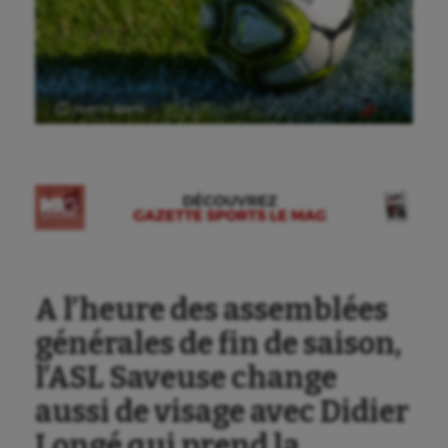
Ⓒ Gazette Sports
Aéronautique
Athlétisme
A l’heure des assemblées
Auto
générales de fin de saison,
Aviron
l’ASL Saveuse change
Balle à la main
aussi de visage avec Didier
Ballon au poing
Longé qui prend la