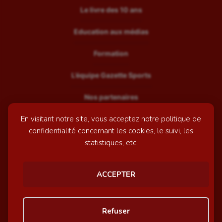
Le livre des 10 ans
Education aux médias
Formation
L’équipe Gazette Sports
Nos partenaires
En visitant notre site, vous acceptez notre politique de
Recrutement
confidentialité concernant les cookies, le suivi, les
Mentions légales
statistiques, etc.
Contactez-nous
ACCEPTER
© GazetteSports - 2026 | Site internet réalisé par
l'agence
Refuser
Awelty