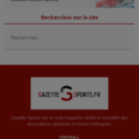
Sport-santé
Rechercher sur le site
Tir
Rechercher :
Tir à l'arc
Triathlon
Ultimate frisbee
UNSS
Voile
Wakeboard
Water-polo
Gazette Sports est un web magazine dédié à l'actualité des
associations sportives d'Amiens Métropole.
FOOTBALL