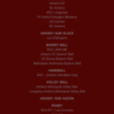
Amiens SC
AC Amiens
ESC Longueau
FC Porto Portugais d’Amiens
US Camon
RC Amiens
HOCKEY-SUR-GLACE
Les Gothiques
BASKET-BALL
ESCLAMS BB
Amiens SC Basket-Ball
US Boves Basket-Ball
Métropole Amiénoise Basket-Ball
HANDBALL
AHC – Amiens Handball Club
VOLLEY-BALL
Amiens Métropole Volley Ball
Longueau Amiens Metropole Volley Ball
HOCKEY-SUR-GAZON
RUGBY
RCA (F) – Les Licornes