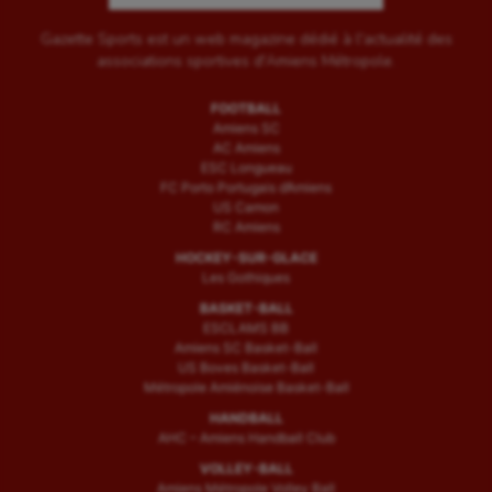
Gazette Sports est un web magazine dédié à l'actualité des
associations sportives d'Amiens Métropole.
FOOTBALL
Amiens SC
AC Amiens
ESC Longueau
FC Porto Portugais d’Amiens
US Camon
RC Amiens
HOCKEY-SUR-GLACE
Les Gothiques
BASKET-BALL
ESCLAMS BB
Amiens SC Basket-Ball
US Boves Basket-Ball
Métropole Amiénoise Basket-Ball
HANDBALL
AHC – Amiens Handball Club
VOLLEY-BALL
Amiens Métropole Volley Ball