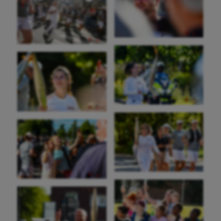
Ultimate frisbee
UNSS
Voile
Wakeboard
Water-polo