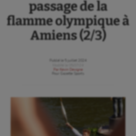
passage de la
flamme olympique à
Amiens (2/3)
Publié le
5 juillet 2024
Modifié le
05/07/24
Par
Kevin Devigne
Pour
Gazette Sports