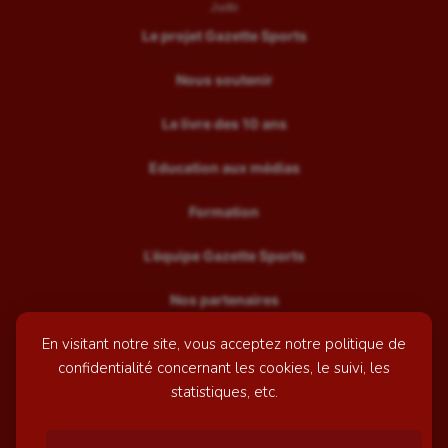
Judo
Le projet Gazette Sports
Nous soutenir
Le livre des 10 ans
Education aux médias
Formation
L’équipe Gazette Sports
Nos partenaires
En visitant notre site, vous acceptez notre politique de
Recrutement
confidentialité concernant les cookies, le suivi, les
Mentions légales
statistiques, etc.
Contactez-nous