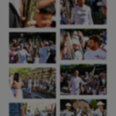
Cerf Volant
Cheerleading
Course à pied
Crossfit
Cyclisme
Danse
Equitation
Escalade
Escrime
Fitness
Flag football