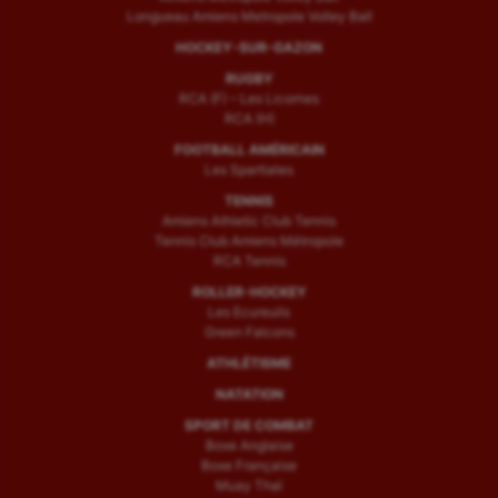
Longueau Amiens Metropole Volley Ball
HOCKEY-SUR-GAZON
RUGBY
RCA (F) – Les Licornes
RCA (H)
FOOTBALL AMÉRICAIN
Les Spartiates
TENNIS
Amiens Athletic Club Tennis
Tennis Club Amiens Métropole
RCA Tennis
ROLLER-HOCKEY
Les Ecureuils
Green Falcons
ATHLÉTISME
NATATION
SPORT DE COMBAT
Boxe Anglaise
Boxe Française
Muay Thaï