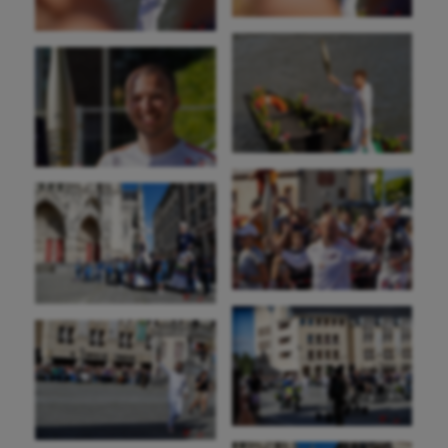
Moto
Natation
Natation artistique
Omnisports
Outdoor
Paddle
Parkour
Patinage artistique
Pétanque
Plongée
Randonnée / Marche