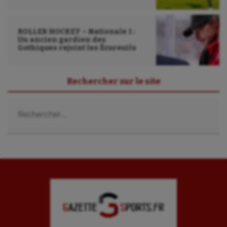
ROLLER HOCKEY – Nationale 1 :
Un ancien gardien des
Gothiques rejoint les Écureuils
Rechercher sur le site
Rechercher :