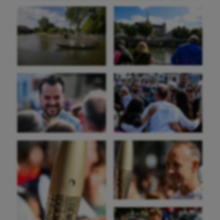
Aéronautique
Athlétisme
Auto
Aviron
Balle à la main
Ballon au poing
Baseball
Billard
Boules lyonnaises
Canoë-kayak