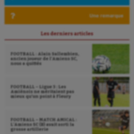
Une remarque
Les derniers articles
FOOTBALL : Alain Sallembien,
ancien joueur de l’Amiens SC,
nous a quittés
FOOTBALL – Ligue 3 : Les
Amiénois ne méritaient pas
mieux qu’un point à Fleury
FOOTBALL – MATCH AMICAL :
L’Amiens SC (B) avait sorti la
grosse artillerie