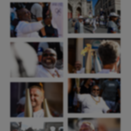
Roller-derby
Sarbacane
Sauvetage sportif
Sport adapté
Sport handicap
Sport santé
Sport-entreprise
Sport-santé
Tir
Tir à l'arc
Triathlon