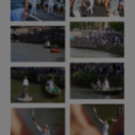
Football américain
Futsal
Golf
Gymnastique
Gymnastique rythmique
Haltérophilie
Handisport
Hippisme
Jeux Olympiques et Paralympiques
Kayak-polo
Korfbal
Longue paume