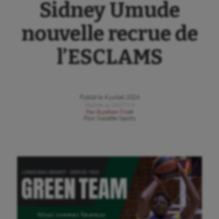
Sidney Umude
nouvelle recrue de
l’ESCLAMS
Publié le
4 juillet 2024
Modifié le
04/07/24
Par
Aurélien Finet
Pour
Gazette Sports