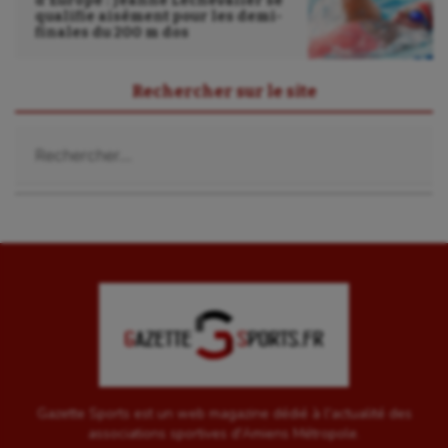
d’Europe : Jeanne Lechevalier se
Sport-entreprise
qualifie aisément pour les demi-
finales du 200 m dos
Sport-santé
Tir
Rechercher sur le site
Tir à l'arc
Rechercher :
Triathlon
Ultimate frisbee
UNSS
Voile
Wakeboard
Water-polo
Gazette Sports est un web magazine dédié à l'actualité des
associations sportives d'Amiens Métropole.