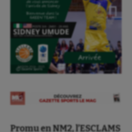
Ⓒ Gazette Sports
Aéronautique
Athlétisme
Auto
Aviron
Balle à la main
Promu en NM2, l’ESCLAMS