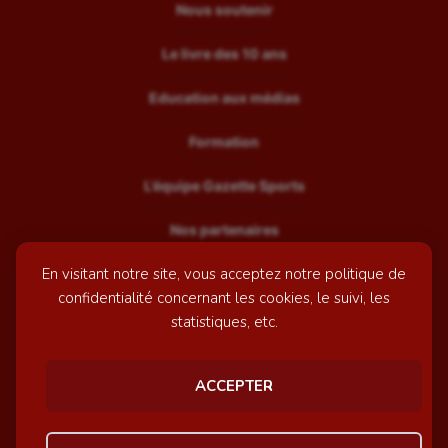
Nous soutenir
Le livre des 10 ans
Education aux médias
Formation
L’équipe Gazette Sports
Nos partenaires
En visitant notre site, vous acceptez notre politique de
Recrutement
confidentialité concernant les cookies, le suivi, les
Mentions légales
statistiques, etc.
Contactez-nous
ACCEPTER