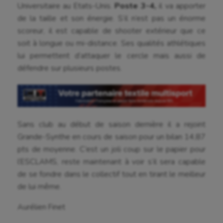
Universitaire au Etats-Unis.
Poste 3-4,
il va apporter
Escalade
de la taille et son énergie. S’il n’est pas un énorme
scoreur, il est capable de shooter extérieur que ce
Escrime
soit à longue ou mi-distance. Ses qualités athlétiques
lui permettent d’attaquer le cercle mais aussi de
Fitness
défendre sur plusieurs postes.
Flag football
Football américain
Futsal
Sans club au début de saison dernière il a rejoint
Golf
Grande-Synthe en cours de saison pour un bilan 14,87
pts de moyenne. C’est un joli coup sur le papier pour
Gymnastique
l’ESCLAMS, reste maintenant à voir s’il sera capable
de se fondre dans le collectif tout en tirant le meilleur
Gymnastique rythmique
de lui même.
Haltérophilie
Aurélien Finet
Handisport