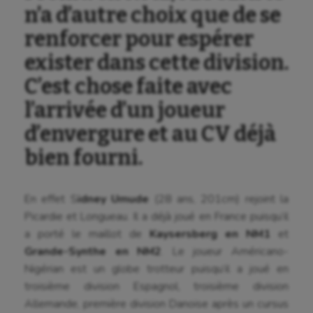
Ballon au poing
n’a d’autre choix que de se
Baseball
renforcer pour espérer
Billard
exister dans cette division.
C’est chose faite avec
Boules lyonnaises
l’arrivée d’un joueur
Canoë-kayak
d’envergure et au CV déjà
Cerf Volant
bien fourni.
Cheerleading
Course à pied
En effet S
idney Umude
(28 ans, 201cm) rejoint la
Picardie et Longueau. Il a déjà joué en France puisqu’il
Crossfit
a porté le maillot de
Kaysersberg en NM1
et
Grande-Synthe en NM2
. Le joueur Américano-
Cyclisme
Nigérian est un globe trotteur puisqu’il a joué en
Danse
troisième division Espagnol, troisième division
Allemande, première division Danoise après un cursus
Equitation