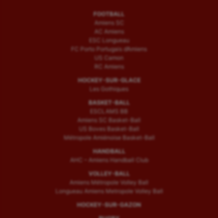
FOOTBALL
Amiens SC
AC Amiens
ESC Longueau
FC Porto Portugais d’Amiens
US Camon
RC Amiens
HOCKEY-SUR-GLACE
Les Gothiques
BASKET-BALL
ESCLAMS BB
Amiens SC Basket-Ball
US Boves Basket-Ball
Métropole Amiénoise Basket-Ball
HANDBALL
AHC – Amiens Handball Club
VOLLEY-BALL
Amiens Métropole Volley Ball
Longueau Amiens Metropole Volley Ball
HOCKEY-SUR-GAZON