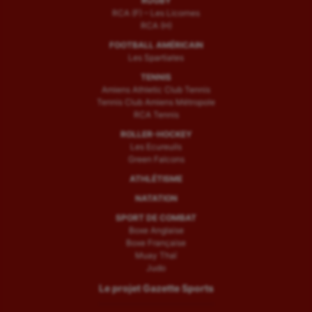
RUGBY
RCA (F) – Les Licornes
RCA (H)
FOOTBALL AMÉRICAIN
Les Spartiates
TENNIS
Amiens Athletic Club Tennis
Tennis Club Amiens Métropole
RCA Tennis
ROLLER-HOCKEY
Les Ecureuils
Green Falcons
ATHLÉTISME
NATATION
SPORT DE COMBAT
Boxe Anglaise
Boxe Française
Muay Thaï
Judo
Le projet Gazette Sports