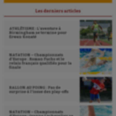
Parkour
Les derniers articles
Patinage artistique
Pétanque
ATHLÉTISME : L’aventure à
Birmingham se termine pour
Plongée
Erwan Konaté
Randonnée / Marche
NATATION – Championnats
Roller-derby
d’Europe : Roman Fuchs et le
relais français qualifiés pour la
Sarbacane
finale
Sauvetage sportif
Sport adapté
BALLON AU POING : Pas de
surprise à l’issue des play-offs
Sport handicap
Sport santé
NATATION – Championnats