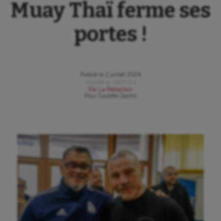
Muay Thaï ferme ses
portes !
Publié le
2 juillet 2024
Modifié le
16/07/24
Par
La Rédaction
Pour
Gazette Sports