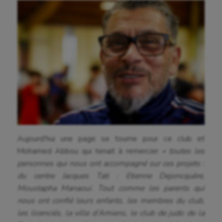
Equitation
Escalade
Escrime
Fitness
Flag football
Football américain
Futsal
Aujourd’hui une page se tourne pour ce club et
Golf
Mohamed Abbou qui tenait à remercier
« toutes les
Gymnastique
personnes qui nous ont accompagné sur ces projets :
du centre Jacques Tati : Etienne Dejoncquère,
Gymnastique rythmique
Moustapha Manaoui. Tout comme les parents qui
nous ont confié leurs enfants, les membres du club,
Haltérophilie
les licenciés, la ville d’Amiens, le club de judo de la