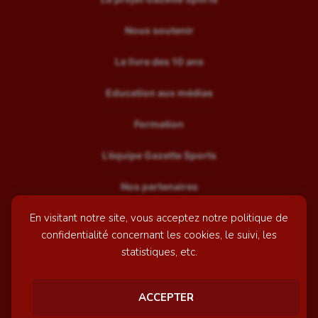
Nous soutenir
Le livre des 10 ans
Education aux médias
Formation
L’équipe Gazette Sports
Nos partenaires
En visitant notre site, vous acceptez notre politique de
Recrutement
confidentialité concernant les cookies, le suivi, les
Mentions légales
statistiques, etc.
Contactez-nous
ACCEPTER