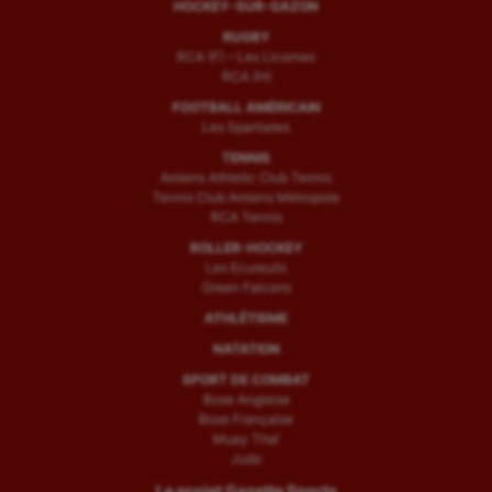
HOCKEY-SUR-GAZON
RUGBY
RCA (F) – Les Licornes
RCA (H)
FOOTBALL AMÉRICAIN
Les Spartiates
TENNIS
Amiens Athletic Club Tennis
Tennis Club Amiens Métropole
RCA Tennis
ROLLER-HOCKEY
Les Ecureuils
Green Falcons
ATHLÉTISME
NATATION
SPORT DE COMBAT
Boxe Anglaise
Boxe Française
Muay Thaï
Judo
Le projet Gazette Sports