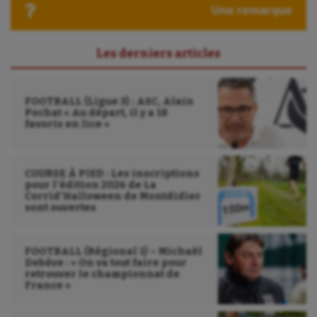
Une remarque
Sport-entreprise
Sport-santé
Les derniers articles
Tir
Tir à l'arc
FOOTBALL (Ligue 3) : ASC, Alain
Pochat « Au départ, il y a 18
favoris en lice »
Triathlon
Ultimate frisbee
COURSE À PIED : Les inscriptions
pour l’édition 2026 de La
UNSS
Corrid’Halloween de Montdidier
sont ouvertes
Voile
Wakeboard
FOOTBALL (Régional 1) – Michaël
Debève : « On va tout faire pour
Water-polo
retrouver le championnat de
France »