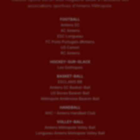
associations sportives d'Amiens Métropole.
FOOTBALL
Amiens SC
AC Amiens
ESC Longueau
FC Porto Portugais d’Amiens
US Camon
RC Amiens
HOCKEY-SUR-GLACE
Les Gothiques
BASKET-BALL
ESCLAMS BB
Amiens SC Basket-Ball
US Boves Basket-Ball
Métropole Amiénoise Basket-Ball
HANDBALL
AHC – Amiens Handball Club
VOLLEY-BALL
Amiens Métropole Volley Ball
Longueau Amiens Metropole Volley Ball