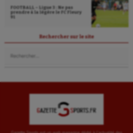
FOOTBALL – Ligue 3 : Ne pas
prendre à la légère le FC Fleury
91
Rechercher sur le site
Rechercher :
Gazette Sports est un web magazine dédié à l'actualité des