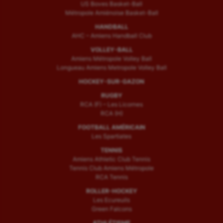
US Boves Basket-Ball
Métropole Amiénoise Basket-Ball
HANDBALL
AHC – Amiens Handball Club
VOLLEY-BALL
Amiens Métropole Volley Ball
Longueau Amiens Metropole Volley Ball
HOCKEY-SUR-GAZON
RUGBY
RCA (F) – Les Licornes
RCA (H)
FOOTBALL AMÉRICAIN
Les Spartiates
TENNIS
Amiens Athletic Club Tennis
Tennis Club Amiens Métropole
RCA Tennis
ROLLER-HOCKEY
Les Ecureuils
Green Falcons
ATHLÉTISME