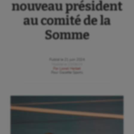
nouveau président
au comité de la
Somme
Publié le
21 juin 2024
Modifié le
23/06/24
Par
Lionel Herbet
Pour
Gazette Sports