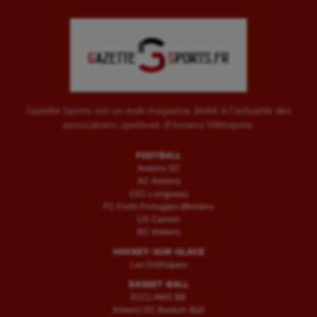
Gazette Sports est un web magazine dédié à l'actualité des
associations sportives d'Amiens Métropole.
FOOTBALL
Amiens SC
AC Amiens
ESC Longueau
FC Porto Portugais d’Amiens
US Camon
RC Amiens
HOCKEY-SUR-GLACE
Les Gothiques
BASKET-BALL
ESCLAMS BB
Amiens SC Basket-Ball