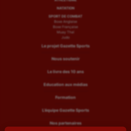
NATATION
SPORT DE COMBAT
Boxe Anglaise
Boxe Française
Muay Thaï
Judo
Le projet Gazette Sports
Nous soutenir
Le livre des 10 ans
Education aux médias
Formation
L’équipe Gazette Sports
Nos partenaires