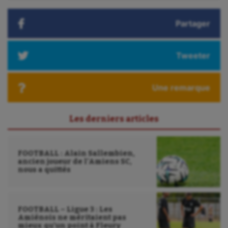
Plongée
Partager
Randonnée / Marche
Roller-derby
Tweeter
Sarbacane
Sauvetage sportif
Une remarque
Sport adapté
Les derniers articles
Sport handicap
Sport santé
FOOTBALL : Alain Sallembien,
ancien joueur de l’Amiens SC,
Sport-entreprise
nous a quittés
Sport-santé
Tir
FOOTBALL – Ligue 3 : Les
Amiénois ne méritaient pas
mieux qu’un point à Fleury