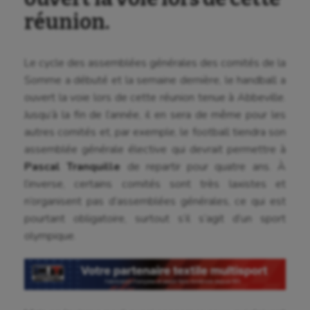
réunion.
Le cycle des assemblées générales des comités de la
Somme a débuté et la semaine dernière, le handball a
Aéronautique
ouvert la voie lors de cette réunion tenue à Abbeville.
Athlétisme
Jusqu’à la fin de l’année, il en sera de même pour les
autres comités et, par exemple, le football tiendra son
Auto
assemblée générale élective qui devrait permettre à
Aviron
Pascal Tranquille
de repartir pour quatre ans. À
l’inverse, certains comités sont très laxistes et
Balle à la main
n’organisent pas d’assemblées générales, ce qui est
pourtant obligatoire, surtout s’il s’agit d’un sport
Ballon au poing
olympique.
Baseball
Billard
Boules lyonnaises