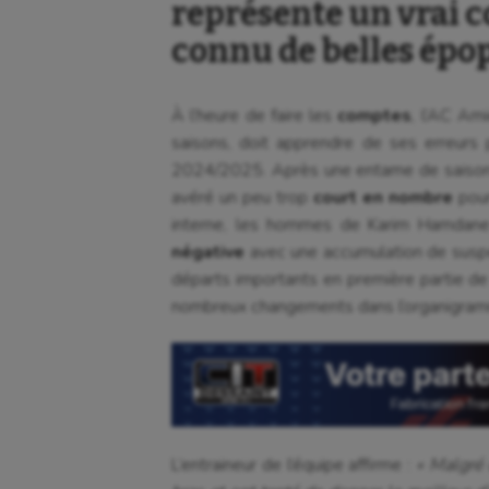
représente un vrai c
connu de belles épop
À l’heure de faire les
comptes
, l’AC Am
saisons, doit apprendre de ses erreurs
2024/2025. Après une entame de saiso
avéré un peu trop
court en nombre
pour
interne, les hommes de Karim Hamdane
négative
avec une accumulation de susp
départs importants en première partie de
nombreux changements dans l’organigram
L’entraineur de l’équipe affirme :
« Malgré 