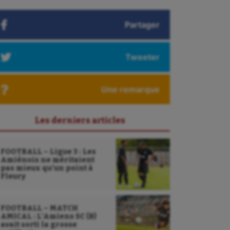
Partager
Tweeter
Une remarque
Les derniers articles
FOOTBALL – Ligue 3 : Les
Amiénois ne méritaient
pas mieux qu’un point à
Fleury
FOOTBALL – MATCH
AMICAL : L’Amiens SC (B)
avait sorti la grosse