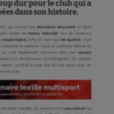
oup dur pour le club qui a
ées dans son histoire.
iens, qui connait une
deuxième descente
en deux
 pour tenter de
mieux rebondir
lors de l’exercice
n
respectable
, l’effectif, bien que
de qualité,
s’est
 maintenir la cadence. Dans un contexte délicat en
 se sont rapidement retrouvés dans une
spirale
ensions et de blessures accompagnées de certains
 saison. La trêve n’a pas été de tout repos avec de
me du club.
une trêve chargée, les joueurs n’ont
pas baissé
les