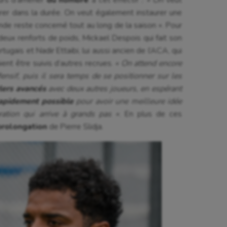
rer dans la durée. On veut également instaurer une
de reste concerné tout au long de la saison ». Pour
eux renforts de poids, Mickael Despois qui fait son
ugais et Nadir Ettaibi, lui aussi ancien de l’ACA, qui
ent être suivis d’autres recrues.
« On attend encore
fensif, puis il sera temps de se positionner sur les
lers avancés
avec deux autres joueurs, en espérant
apidement possible
pour avoir une meilleure idée
aration qui arrive à grands pas »
. En plus de ces
prolongation
de Pierre Slidja.