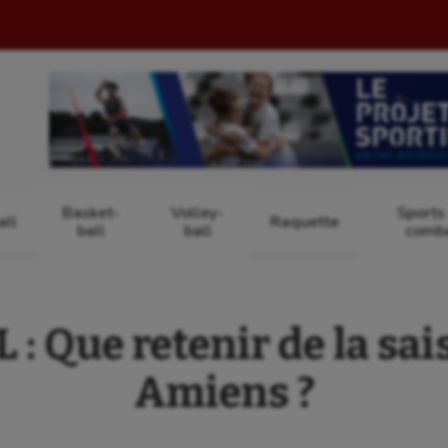
Basket-
Volley-
Sports
ll
Raquette
ball
ball
comb
 Que retenir de la sai
Amiens ?