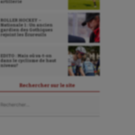
artillerie
ROLLER HOCKEY –
Nationale 1 : Un ancien
gardien des Gothiques
rejoint les Écureuils
EDITO : Mais où va-t-on
dans le cyclisme de haut
niveau?
Rechercher sur le site
chercher :