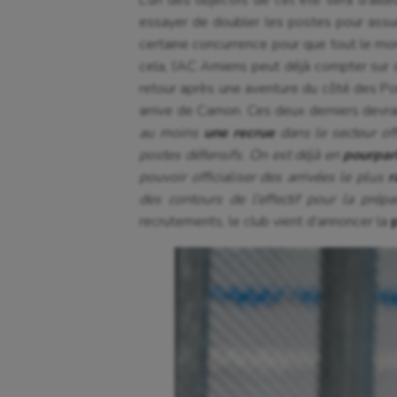
essayer de doubler les postes pour assu
certaine concurrence pour que tout le mon
cela, l’AC Amiens peut déjà compter sur d
retour après une aventure du côté des Port
arrive de Camon. Ces deux derniers devrai
au moins
une recrue
dans le secteur of
postes défensifs. On est déjà en
pourpar
pouvoir officialiser des arrivées le plus
r
des contours de l’effectif pour la prép
recrutements, le club vient d’annoncer la