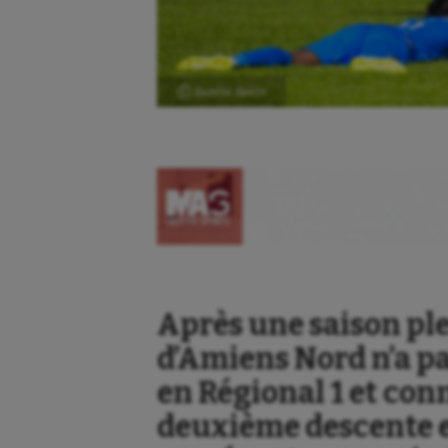
Ⓒ Gazette Sports
Après une saison plei
d’Amiens Nord n’a pa
en Régional 1 et con
deuxième descente e