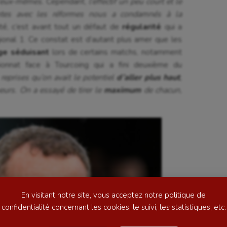
d’eux-mêmes.
Cependant,
l’effectif un peu court et le
entes avec les réformes nous a condamnés à la
té, c’est avant tout un défaut de
régularité
qui a
onal 1. Ce constat est d’autant plus amer que les
ge séduisant
lors de certains matchs, notamment
ionnat face à Tourcoing qui a fini deuxième du
 reprises qu’on avait le potentiel
d’aller plus haut
,
eurs. On a essayé de tirer le
maximum
de chacun,
se
Kayak-polo
tation
Korfbal
lade
Longue paume
ime
Moto
ess
Natation
En visitant notre site, vous acceptez notre politique de
football
Natation artistique
confidentialité concernant les cookies, le suivi, les statistiques, etc.
ball américain
Omnisports