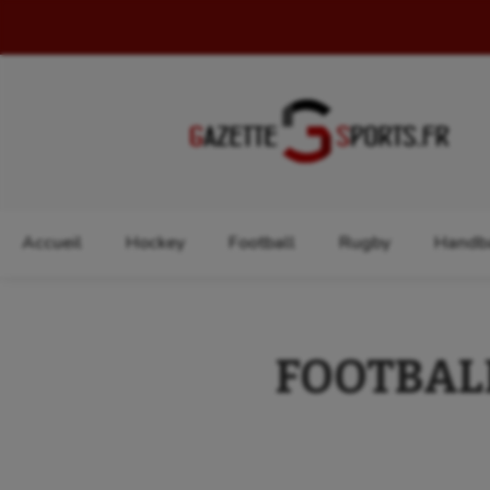
Rechercher :
Accueil
Hockey
Football
Rugby
Handba
FOOTBALL :