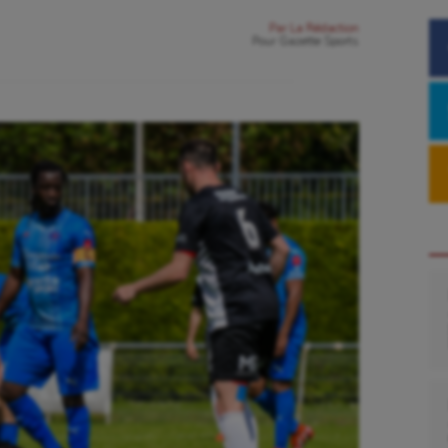
Par
La Rédaction
Pour
Gazette Sports