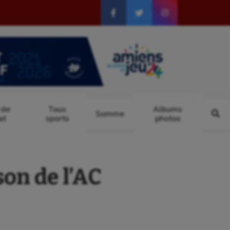
 de
Tous
Albums
Somme
at
sports
photos
son de l’AC