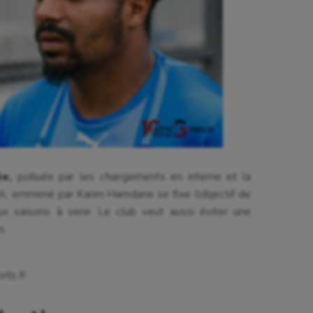
e,
polluée par les changements en interne et la
A, emmené par Karim Hamdane se fixe l’objectif de
 saisons à venir. Le club veut aussi éviter une
s.
rts.fr