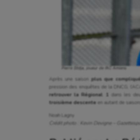
Pierre Slidja, joueur de l’AC Amiens
Après une saison
plus que compliqué
pression des enquêtes de la DNCG, l’AC
retrouver la Régional 1
dans les deux
troisième descente
en autant de saison
Noah Lagny
Crédit photo : Kevin Devigne – Gazettespo