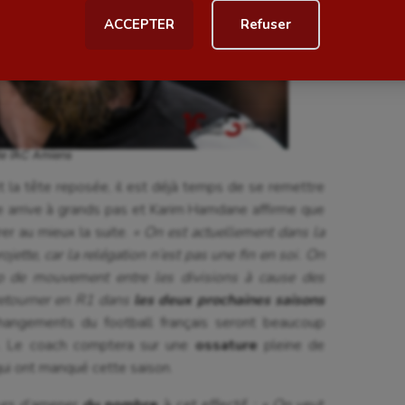
ACCEPTER
Refuser
al
Outdoor
Paddle
astique
Parkour
astique rythmique
Patinage artistique
de l’AC Amiens
rophilie
Pétanque
t la tête reposée, il est déjà temps de se remettre
isport
Plongée
ine arrive à grands pas et Karim Hamdane affirme que
er au mieux la suite.
« On est actuellement dans la
isme
Randonnée / Marche
ojette, car la relégation n’est pas une fin en soi. On
oup de mouvement entre les divisions à cause des
 Olympiques et Paralympiques
Roller-derby
 retourner en R1 dans
les deux prochaines saisons
hangements du football français seront beaucoup
». Le coach comptera sur une
ossature
pleine de
 qui ont manqué cette saison.
eurs d’amener
du nombre
à cet effectif
: « On
veut