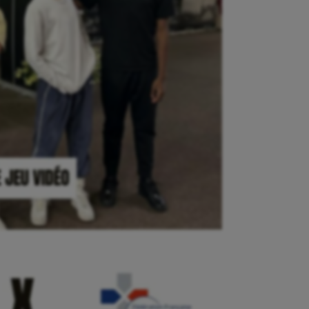
isport
Plongée
isme
Randonnée / Marche
 Olympiques et Paralympiques
Roller-derby