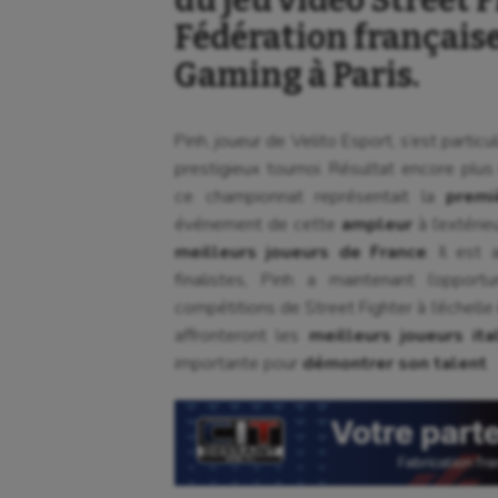
Fédération française
Gaming à Paris.
Pinh, joueur de Velito Esport, s’est part
prestigieux tournoi. Résultat encore plus
ce championnat représentait la
premi
événement de cette
ampleur
à l’extéri
meilleurs joueurs de France
. Il est
finalistes, Pinh a maintenant l’oppor
compétitions de Street Fighter à l’échelle
affronteront les
meilleurs joueurs ita
importante pour
démontrer son talent
.