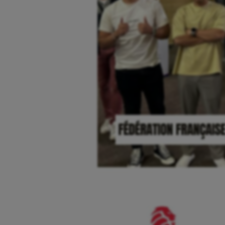
Course à pied
Hand
Crossfit
Hipp
Cyclisme
Jeux