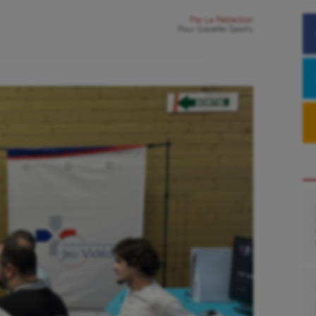
Par
La Rédaction
Pour
Gazette Sports