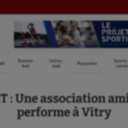
Basket-
Volley-
Sports
ll
Raquette
ball
ball
comb
 : Une association am
performe à Vitry