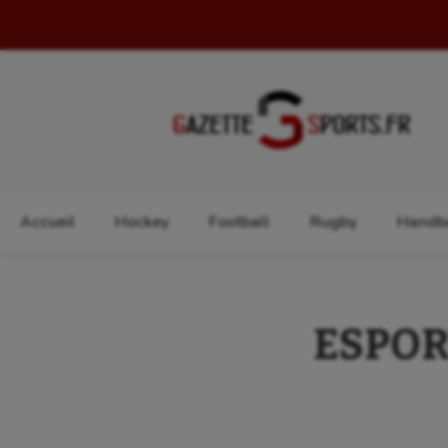
Rechercher :
Accueil
Hockey
Football
Rugby
Handba
ESPORT