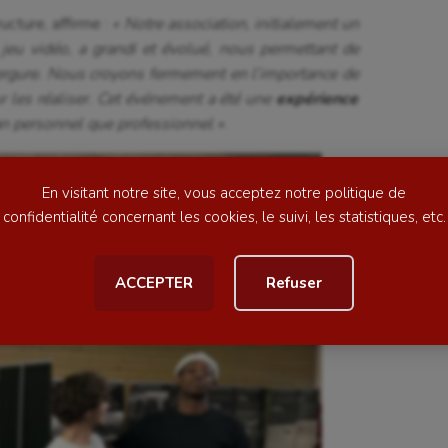
se
Kayak-polo
cture, affirme :
« Notre association, initialement un
tation
Korfbal
jeu vidéo, a grandi et évolué, nous permettant de
vergure. Nous croyons fermement en l’importance de
lade
Longue paume
r les réaliser. Cet événement a été une
expérience
an personnel que professionnel »
.
ime
Moto
ess
Natation
En visitant notre site, vous acceptez notre politique de
football
Natation artistique
confidentialité concernant les cookies, le suivi, les statistiques, etc.
ball américain
Omnisports
ACCEPTER
Refuser
al
Outdoor
Paddle
astique
Parkour
astique rythmique
Patinage artistique
rophilie
Pétanque