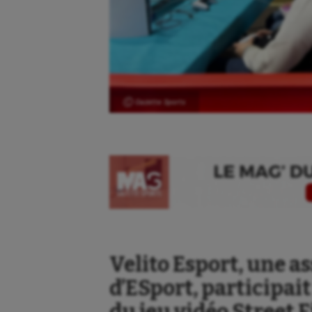
Ⓒ Gazette Sports
Velito Esport, une a
d’ESport, participa
du jeu vidéo Street F