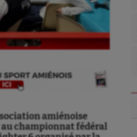
Re
ssociation amiénoise
it au championnat fédéral
ighter 6 organisé par la