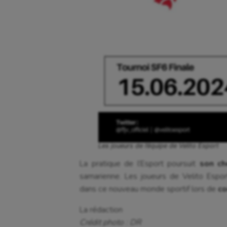
Les joueurs de l’équipe de Velito Esport
La pratique de l’Esport poursuit
son ch
samarienne. Les joueurs de Velito Espo
dans ce nouveau monde sportif lors de
co
La rédaction
Crédit photo : DR