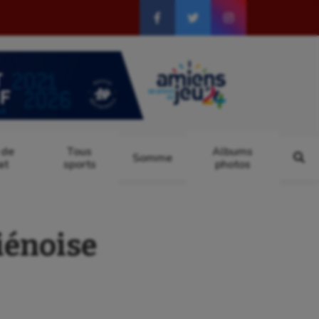
 de
Tous
Albums
Somme
at
sports
photos
iénoise