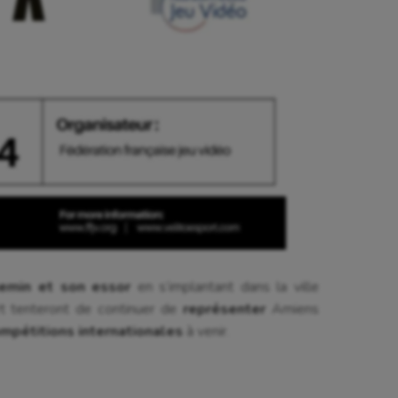
emin et son essor
en s’implantant dans la ville
rt tenteront de continuer de
représenter
Amiens
mpétitions internationales
à venir.