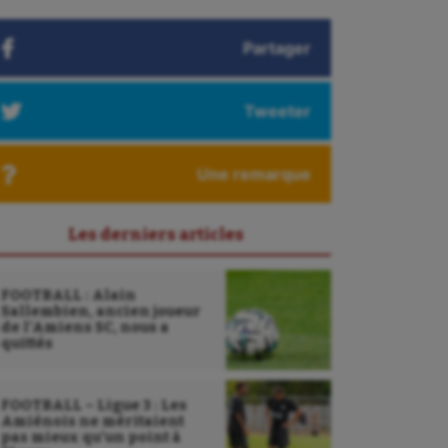
Partager
Tweeter
Une remarque
Les derniers articles
FOOTBALL : Alain
Sallembien, ancien joueur
de l’Amiens SC, nous a
quittés
FOOTBALL – Ligue 3 : Les
Amiénois ne méritaient
pas mieux qu’un point à