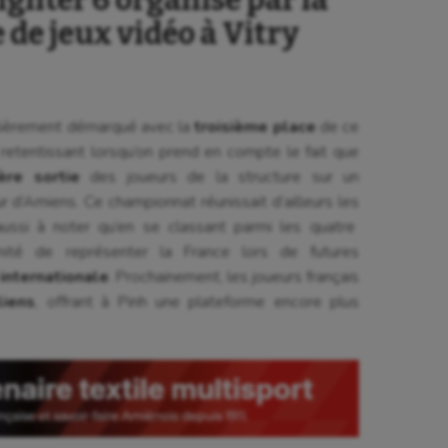
 de jeux vidéo à Vitry
iculièrement démarqué avec la
troisième place
de ce
 retentissant lorsqu’on prend en compte le fait que
ère sortie
des joueurs de la structure sur un
eur d’Amiens. Ce championnat réunissait d’ailleurs les
 aussi à noter qu’en se classant parmi les quatre
tunité de représenter la France lors de futures
internationale
. Prochainement, les joueurs français
liens
, offrant à Pinh une plateforme encore plus