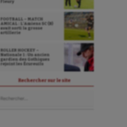
Fleury
FOOTBALL – MATCH
AMICAL : L’Amiens SC (B)
avait sorti la grosse
artillerie
ROLLER HOCKEY –
Nationale 1 : Un ancien
gardien des Gothiques
rejoint les Écureuils
Rechercher sur le site
chercher :