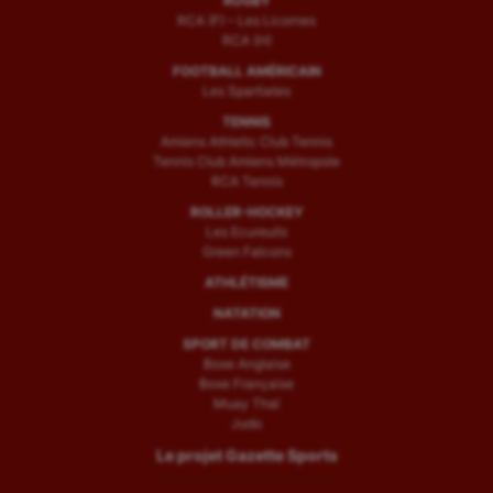
RUGBY
RCA (F) – Les Licornes
RCA (H)
FOOTBALL AMÉRICAIN
Les Spartiates
TENNIS
Amiens Athletic Club Tennis
Tennis Club Amiens Métropole
RCA Tennis
ROLLER-HOCKEY
Les Ecureuils
Green Falcons
ATHLÉTISME
NATATION
SPORT DE COMBAT
Boxe Anglaise
Boxe Française
Muay Thaï
Judo
Le projet Gazette Sports