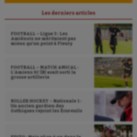
Sarbacane
Les derniers articles
Sauvetage sportif
FOOTBALL – Ligue 3 : Les
Sport adapté
Amiénois ne méritaient pas
mieux qu’un point à Fleury
Sport handicap
Sport santé
FOOTBALL – MATCH AMICAL :
Sport-entreprise
L’Amiens SC (B) avait sorti la
grosse artillerie
Sport-santé
Tir
ROLLER HOCKEY – Nationale 1 :
Un ancien gardien des
Tir à l'arc
Gothiques rejoint les Écureuils
Triathlon
Ultimate frisbee