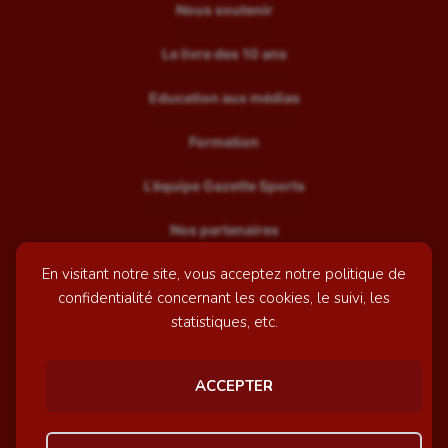
Nous soutenir
Le livre des 10 ans
Education aux médias
Formation
L’équipe Gazette Sports
Nos partenaires
En visitant notre site, vous acceptez notre politique de
Recrutement
confidentialité concernant les cookies, le suivi, les
Mentions légales
statistiques, etc.
Contactez-nous
ACCEPTER