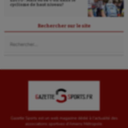
EDITO : Mais où va-t-on dans le
cyclisme de haut niveau?
UNSS
Voile
Rechercher sur le site
Wakeboard
Rechercher :
Water-polo
Gazette Sports est un web magazine dédié à l'actualité des
associations sportives d'Amiens Métropole.