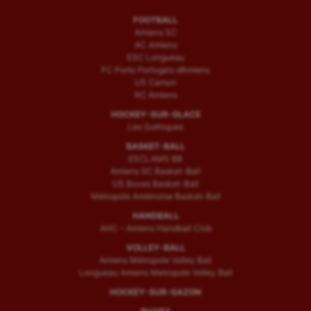
FOOTBALL
Amiens SC
AC Amiens
ESC Longueau
FC Porto Portugais d’Amiens
US Camon
RC Amiens
HOCKEY-SUR-GLACE
Les Gothiques
BASKET-BALL
ESCLAMS BB
Amiens SC Basket-Ball
US Boves Basket-Ball
Métropole Amiénoise Basket-Ball
HANDBALL
AHC – Amiens Handball Club
VOLLEY-BALL
Amiens Métropole Volley Ball
Longueau Amiens Metropole Volley Ball
HOCKEY-SUR-GAZON