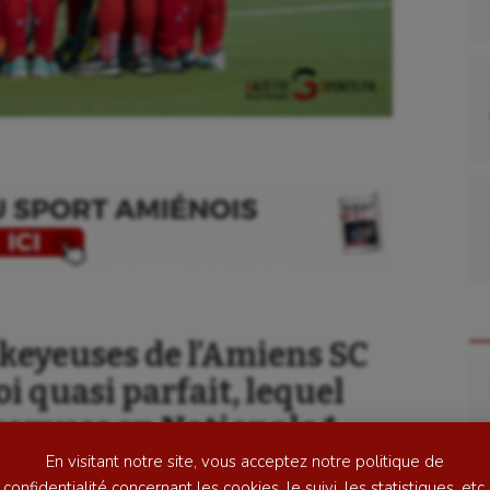
se
Kayak-polo
tation
Korfbal
lade
Longue paume
ckeyeuses de l’Amiens SC
Re
i quasi parfait, lequel
ime
Moto
romues en Nationale 1,
ess
Natation
é reléguées.
En visitant notre site, vous acceptez notre politique de
football
Natation artistique
confidentialité concernant les cookies, le suivi, les statistiques, etc.