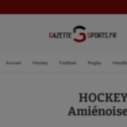
Rechercher :
Accueil
Hockey
Football
Rugby
Handba
HOCKEY 
Amiénoise