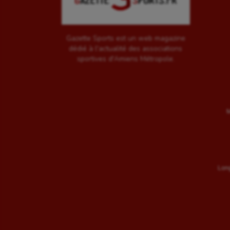
Gazette Sports est un web magazine
dédié à l'actualité des associations
sportives d'Amiens Métropole.
M
Long