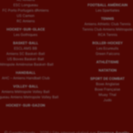
ESC Longueau
FOOTBALL AMÉRICAIN
FC Porto Portugais d’Amiens
Les Spartiates
US Camon
TENNIS
RC Amiens
Amiens Athletic Club Tennis
HOCKEY-SUR-GLACE
Tennis Club Amiens Métropole
Les Gothiques
RCA Tennis
BASKET-BALL
ROLLER-HOCKEY
ESCLAMS BB
Les Ecureuils
Amiens SC Basket-Ball
Green Falcons
US Boves Basket-Ball
ATHLÉTISME
étropole Amiénoise Basket-Ball
NATATION
HANDBALL
AHC – Amiens Handball Club
SPORT DE COMBAT
Boxe Anglaise
VOLLEY-BALL
Boxe Française
Amiens Métropole Volley Ball
Muay Thaï
ueau Amiens Metropole Volley Ball
Judo
HOCKEY-SUR-GAZON
© GazetteSports - 2026 | Site internet réalisé par
l'agence Awelty