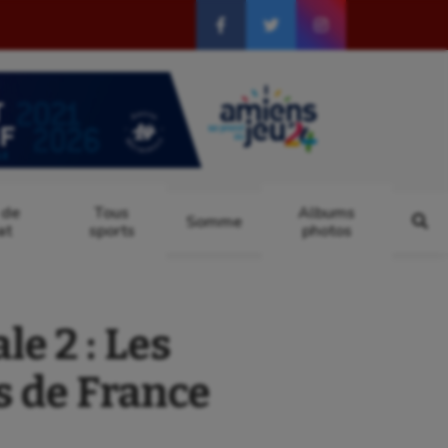
 de
Tous
Albums
Somme
at
sports
photos
 2 : Les
 de France