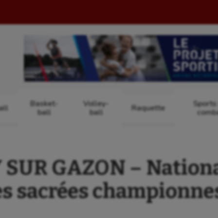
Basket-
Volley-
Sports
ll
Raquette
ball
ball
comb
SUR GAZON – Nationale
s sacrées championnes