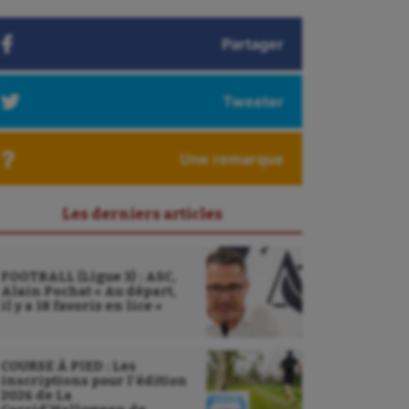
Partager
Tweeter
Une remarque
Les derniers articles
FOOTBALL (Ligue 3) : ASC,
Alain Pochat « Au départ,
il y a 18 favoris en lice »
COURSE À PIED : Les
inscriptions pour l’édition
2026 de La