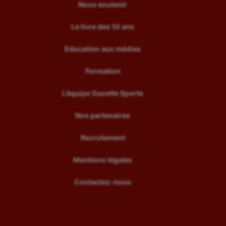
Nous soutenir
Le livre des 10 ans
Education aux médias
Formation
L’équipe Gazette Sports
Nos partenaires
Recrutement
Mentions légales
Contactez-nous