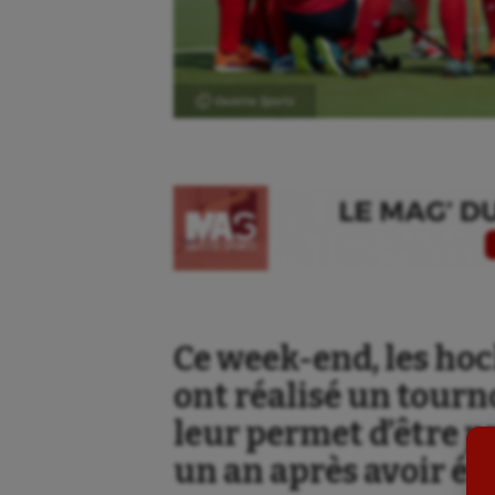
Ⓒ Gazette Sports
Aéronautique
Dan
Athlétisme
Equi
Auto
Esca
Ce week-end, les ho
ont réalisé un tourno
Aviron
Escr
leur permet d’être p
Balle à la main
Fitn
un an après avoir ét
Ballon au poing
Flag 