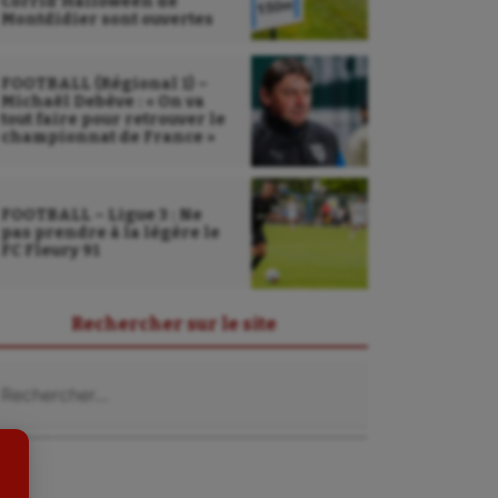
Corrid’Halloween de
Montdidier sont ouvertes
FOOTBALL (Régional 1) –
Michaël Debève : « On va
tout faire pour retrouver le
championnat de France »
FOOTBALL – Ligue 3 : Ne
pas prendre à la légère le
FC Fleury 91
Sarbacane
Sauvetage sportif
Rechercher sur le site
Sport adapté
chercher :
Sport handicap
Sport santé
Sport-entreprise