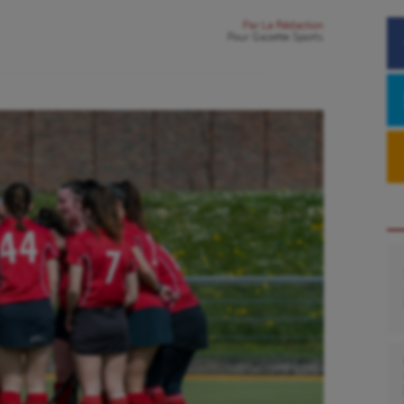
Par
La Rédaction
Pour
Gazette Sports