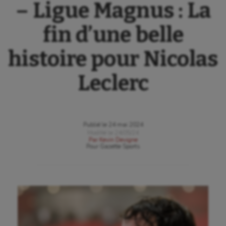
– Ligue Magnus : La
fin d’une belle
histoire pour Nicolas
Leclerc
Publié le
24 mai 2024
Modifié le
24/05/24
Par
Kevin Devigne
Pour
Gazette Sports