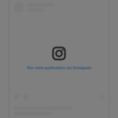
Cerf Volant
Cheerleading
Course à pied
Crossfit
Cyclisme
Danse
Equitation
Voir cette publication sur Instagram
Escalade
Escrime
Fitness
Flag football