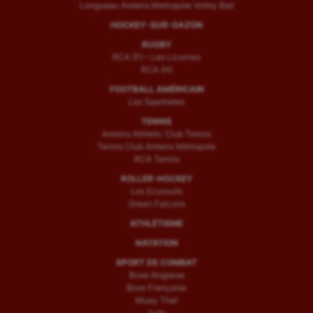
Longueau Amiens Metropole Volley Ball
HOCKEY-SUR-GAZON
RUGBY
RCA (F) – Les Licornes
RCA (H)
FOOTBALL AMÉRICAIN
Les Spartiates
TENNIS
Amiens Athletic Club Tennis
Tennis Club Amiens Métropole
RCA Tennis
ROLLER-HOCKEY
Les Ecureuils
Green Falcons
ATHLÉTISME
NATATION
SPORT DE COMBAT
Boxe Anglaise
Boxe Française
Muay Thaï
Judo