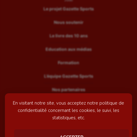
Le projet Gazette Sports
Nous soutenir
Le livre des 10 ans
Education aux médias
Formation
L’équipe Gazette Sports
Nos partenaires
En visitant notre site, vous acceptez notre politique de
Recrutement
confidentialité concernant les cookies, le suivi, les
Mentions légales
statistiques, etc.
Contactez-nous