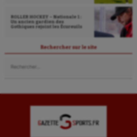
Ultimate frisbee
UNSS
ROLLER HOCKEY – Nationale 1 :
Un ancien gardien des
Gothiques rejoint les Écureuils
Voile
Wakeboard
Rechercher sur le site
Water-polo
Rechercher :