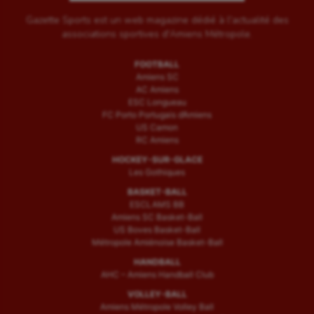
Gazette Sports est un web magazine dédié à l'actualité des
associations sportives d'Amiens Métropole.
FOOTBALL
Amiens SC
AC Amiens
ESC Longueau
FC Porto Portugais d’Amiens
US Camon
RC Amiens
HOCKEY-SUR-GLACE
Les Gothiques
BASKET-BALL
ESCLAMS BB
Amiens SC Basket-Ball
US Boves Basket-Ball
Métropole Amiénoise Basket-Ball
HANDBALL
AHC – Amiens Handball Club
VOLLEY-BALL
Amiens Métropole Volley Ball