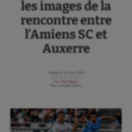
les images de la
rencontre entre
l’Amiens SC et
Auxerre
Publié le
13 mai 2024
Modifié le
13/05/24
Par
Théo Bégler
Pour
Gazette Sports