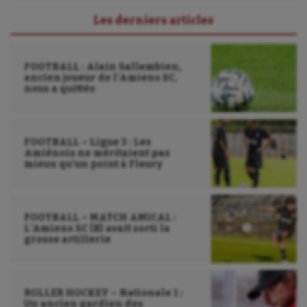
Les derniers articles
FOOTBALL : Alain Sallembien,
ancien joueur de l’Amiens SC,
nous a quittés
FOOTBALL – Ligue 3 : Les
Amiénois ne méritaient pas
mieux qu’un point à Fleury
FOOTBALL – MATCH AMICAL :
L’Amiens SC (B) avait sorti la
grosse artillerie
ROLLER HOCKEY – Nationale 1 :
Un ancien gardien des