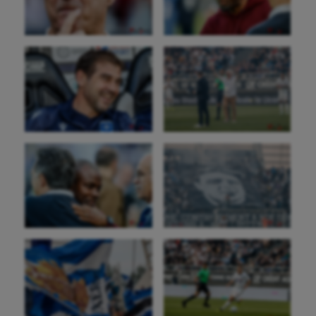
Aéronautique
Athlétisme
Auto
Aviron
Balle à la main
Ballon au poing
Baseball
Billard
Boules lyonnaises
Canoë-kayak
Cerf Volant