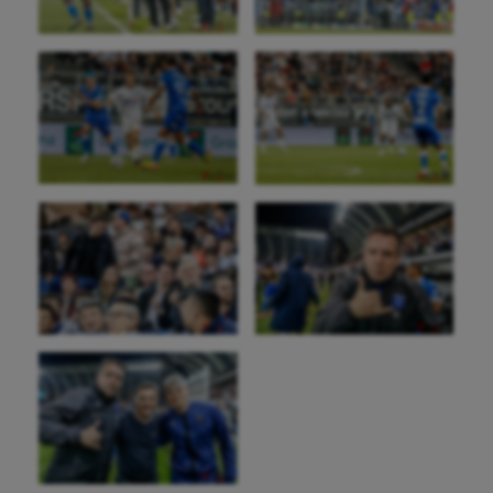
Sarbacane
Sauvetage sportif
Sport adapté
Sport handicap
Sport santé
Sport-entreprise
Sport-santé
Tir
Tir à l'arc
Triathlon
Ultimate frisbee