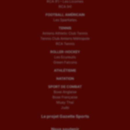
RCA (F) – Les Licornes
RCA (H)
FOOTBALL AMÉRICAIN
Les Spartiates
TENNIS
Amiens Athletic Club Tennis
Tennis Club Amiens Métropole
RCA Tennis
ROLLER-HOCKEY
Les Ecureuils
Green Falcons
ATHLÉTISME
NATATION
SPORT DE COMBAT
Boxe Anglaise
Boxe Française
Muay Thaï
Judo
Le projet Gazette Sports
Nous soutenir