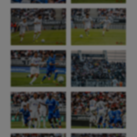
Cheerleading
Course à pied
Crossfit
Cyclisme
Danse
Equitation
Escalade
Escrime
Fitness
Flag football
Football américain