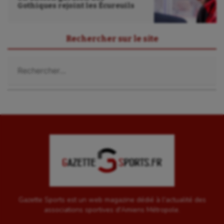
Gothiques rejoint les Écureuils
Rechercher sur le site
Rechercher :
Gazette Sports est un web magazine dédié à l'actualité des
associations sportives d'Amiens Métropole.