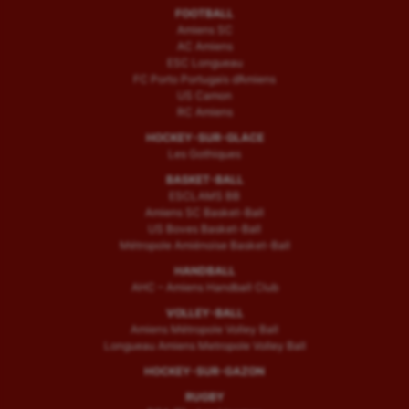
FOOTBALL
Amiens SC
AC Amiens
ESC Longueau
FC Porto Portugais d’Amiens
US Camon
RC Amiens
HOCKEY-SUR-GLACE
Les Gothiques
BASKET-BALL
ESCLAMS BB
Amiens SC Basket-Ball
US Boves Basket-Ball
Métropole Amiénoise Basket-Ball
HANDBALL
AHC – Amiens Handball Club
VOLLEY-BALL
Amiens Métropole Volley Ball
Longueau Amiens Metropole Volley Ball
HOCKEY-SUR-GAZON
RUGBY