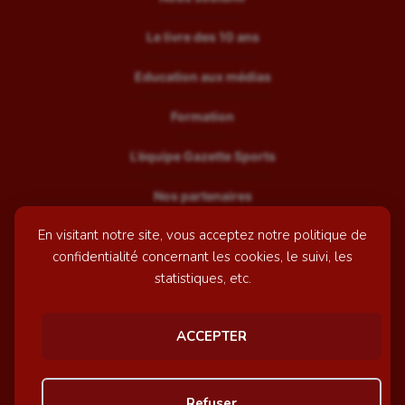
Le livre des 10 ans
Education aux médias
Formation
L’équipe Gazette Sports
Nos partenaires
En visitant notre site, vous acceptez notre politique de
Recrutement
confidentialité concernant les cookies, le suivi, les
Mentions légales
statistiques, etc.
Contactez-nous
ACCEPTER
© GazetteSports - 2026 | Site internet réalisé par
l'agence
Refuser