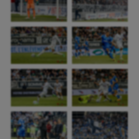
Natation
Natation artistique
Omnisports
Outdoor
Paddle
Parkour
Patinage artistique
Pétanque
Plongée
Randonnée / Marche
Roller-derby