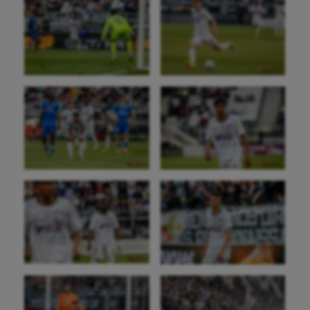
Futsal
Golf
Gymnastique
Gymnastique rythmique
Haltérophilie
Handisport
Hippisme
Jeux Olympiques et Paralympiques
Kayak-polo
Korfbal
Longue paume
Moto