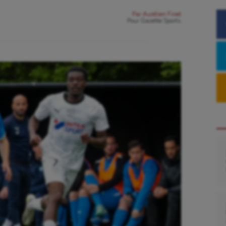
Par
Aurélien Finet
Pour
Gazette Sports