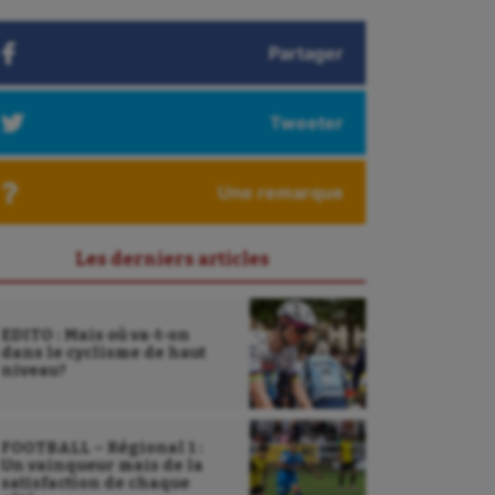
Partager
Tweeter
Une remarque
Les derniers articles
EDITO : Mais où va-t-on
dans le cyclisme de haut
niveau?
FOOTBALL – Régional 1 :
Un vainqueur mais de la
satisfaction de chaque