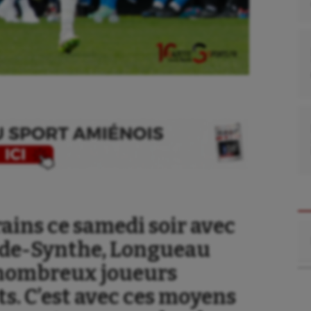
rains ce samedi soir avec
Re
nde-Synthe, Longueau
e nombreux joueurs
se
Kayak-polo
s. C’est avec ces moyens