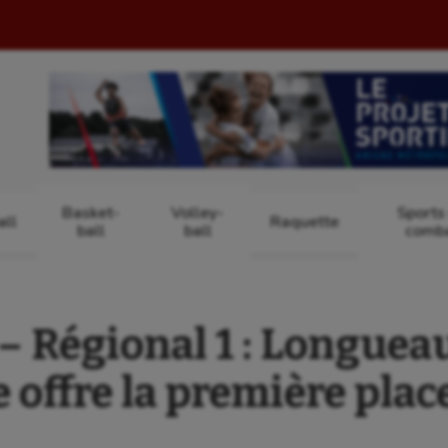
Basket-
Volley-
Sports
ll
Raquette
ball
ball
comb
 Régional 1 : Longueau
 offre la première plac