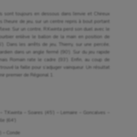
isport
Plongée
isme
Randonnée / Marche
s sont toujours en dessous dans l’envie et Chireux
ès l’heure de jeu, sur un centre repris à bout portant
 Olympiques et Paralympiques
Roller-derby
réflexe. Sur un contre, R.Kwinta perd son duel avec le
ourbier enlève le ballon de la main en position de
’). Dans les arrêts de jeu, Thierry, sur une percée,
ardien dans un angle fermé (90’). Sur du jeu rapide
s Romain rate le cadre (93’). Enfin, au coup de
trouvé la faille pour s’adjuger vainqueur. Un résultat
inir premier de Régional 1.
 – T.Kwinta – Soares (45’) – Lemaire – Goncalves –
le (64’)
’) – Conde