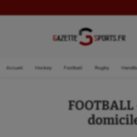
Rechercher :
Accueil
Hockey
Football
Rugby
Handba
FOOTBALL –
domicile