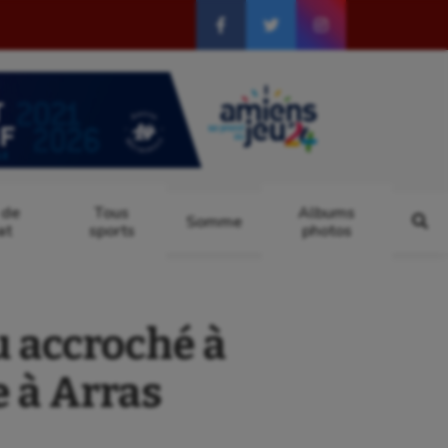
 de
Tous
Albums
Somme
at
sports
photos
 accroché à
e à Arras