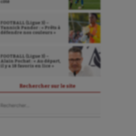
côté
FOOTBALL (Ligue 3) –
Yannick Pandor : « Prêts à
défendre nos couleurs »
FOOTBALL (Ligue 3) –
Alain Pochat : « Au départ,
il y a 18 favoris en lice »
Rechercher sur le site
chercher :
Sarbacane