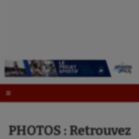
Rechercher :
PHOTOS : Retrouvez