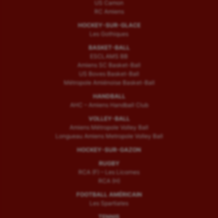
US Camon
RC Amiens
HOCKEY-SUR-GLACE
Les Gothiques
BASKET-BALL
ESCLAMS BB
Amiens SC Basket-Ball
US Boves Basket-Ball
Métropole Amiénoise Basket-Ball
HANDBALL
AHC – Amiens Handball Club
VOLLEY-BALL
Amiens Métropole Volley Ball
Longueau Amiens Metropole Volley Ball
HOCKEY-SUR-GAZON
RUGBY
RCA (F) – Les Licornes
RCA (H)
FOOTBALL AMÉRICAIN
Les Spartiates
TENNIS