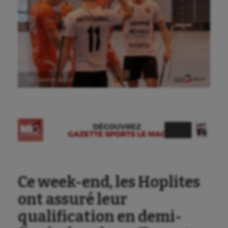
Ⓒ Gazette Sports
Ce week-end, les Hoplites
ont assuré leur
Aéronautique
qualification en demi-