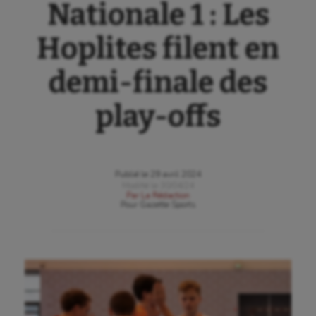
Nationale 1 : Les
Hoplites filent en
demi-finale des
play-offs
Publié le
29 avril 2024
Modifié le
30/04/24
Par
La Rédaction
Pour
Gazette Sports