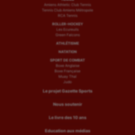
Amiens Athletic Club Tennis
Tennis Club Amiens Métropole
RCA Tennis
ROLLER-HOCKEY
Les Ecureuils
Green Falcons
ATHLÉTISME
NATATION
SPORT DE COMBAT
Boxe Anglaise
Boxe Française
Muay Thaï
Judo
Le projet Gazette Sports
Nous soutenir
Le livre des 10 ans
Education aux médias