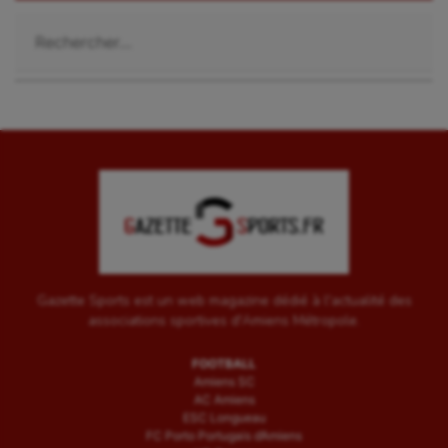
Voile
Rechercher :
Wakeboard
Water-polo
Gazette Sports est un web magazine dédié à l'actualité des
associations sportives d'Amiens Métropole.
FOOTBALL
Amiens SC
AC Amiens
ESC Longueau
FC Porto Portugais d’Amiens