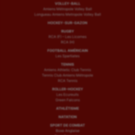
VOLLEY-BALL
Amiens Métropole Volley Ball
Longueau Amiens Metropole Volley Ball
HOCKEY-SUR-GAZON
RUGBY
RCA (F) – Les Licornes
RCA (H)
FOOTBALL AMÉRICAIN
Les Spartiates
TENNIS
Amiens Athletic Club Tennis
Tennis Club Amiens Métropole
RCA Tennis
ROLLER-HOCKEY
Les Ecureuils
Green Falcons
ATHLÉTISME
NATATION
SPORT DE COMBAT
Boxe Anglaise