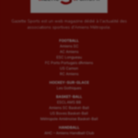
Gazette Sports est un web magazine dédié à l'actualité des
associations sportives d'Amiens Métropole.
FOOTBALL
Amiens SC
AC Amiens
ESC Longueau
FC Porto Portugais d’Amiens
US Camon
RC Amiens
HOCKEY-SUR-GLACE
Les Gothiques
BASKET-BALL
ESCLAMS BB
Amiens SC Basket-Ball
US Boves Basket-Ball
Métropole Amiénoise Basket-Ball
HANDBALL
AHC – Amiens Handball Club