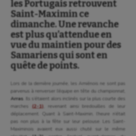
les Portugais retrouvent
Saint-Maximin ce
dimanche. Une revanche
est plus qu’attendue en
vue du maintien pour des
Samariens qui sont en
quête de points.
Lors de la dernière journée, les Amiénois ne sont pas
parvenus à renverser l’équipe en tête du championnat,
Arras
. Ils s’étaient alors inclinés sur la plus courte des
marches
(2-1)
, revenant ainsi bredouilles de leur
déplacement. Quant à Saint-Maximin, l’heure n’était
pas non plus à la fête sur leur pelouse. Les Saint-
Maximinois avaient eux aussi chuté sur le même