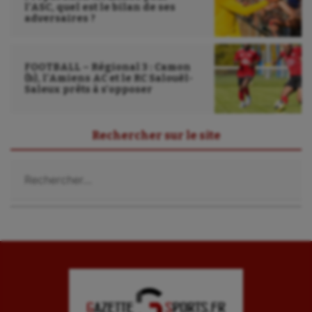
l’ASC, quel est le bilan de ses
adversaires ?
FOOTBALL – Régional 3 : Camon
(b), l’Amiens AC et le RC Salouël-
Saleux prêts à s’opposer
Rechercher sur le site
Rechercher :