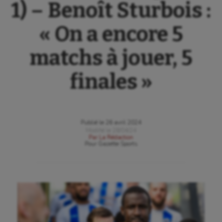
1) – Benoît Sturbois :
« On a encore 5
matchs à jouer, 5
finales »
Publié le
26 avril 2024
Modifié le
28/04/24
Par
La Rédaction
Pour
Gazette Sports