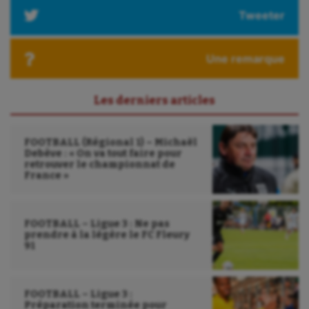
Tweeter
Ultimate frisbee
UNSS
Une remarque
Voile
Les derniers articles
Wakeboard
Water-polo
FOOTBALL (Régional 1) – Michaël
Debève : « On va tout faire pour
retrouver le championnat de
France »
FOOTBALL – Ligue 3 : Ne pas
prendre à la légère le FC Fleury
91
FOOTBALL – Ligue 3 :
Préparation terminée pour