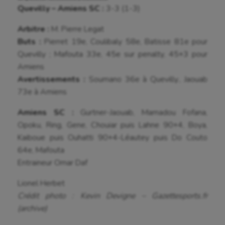
Korfbal
Quevilly – Amiens SC :
3-3 (1-3)
Longue paume
Arbitre :
M. Pierre Legat
Buts :
Pierret 19e, Coulibaly 58e, Batisse 81e pour
Moto
Quevilly ; Mafouta 33e, 45e sur penalty, 45+3 pour
Natation
Amiens
Avertissements :
Soumano 36e à Quevilly., Jaouab
Natation artistique
73e à Amiens
Omnisports
Amiens SC :
Gurtner-Jaouab, Mamadou Fofana,
Outdoor
Opoku, Ring, Gene, Chouiar puis Lahne 90+4, Boya,
Kaiboue puis Ouhatti 90+4-Léautey puis Do Couto
Paddle
64e, Mafouta
Entraineur Omar Daf
Parkour
Lionel Herbet
Patinage artistique
Crédit photo : Kevin Devigne – Gazettesports.fr
Pétanque
(archive)
Plongée