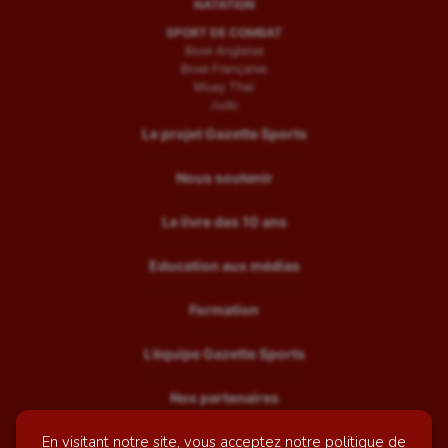
NATATION
SPORT DE COMBAT
Boxe Anglaise
Boxe Française
Muay Thaï
Judo
Le projet Gazette Sports
Nous soutenir
Le livre des 10 ans
Education aux médias
Formation
L’équipe Gazette Sports
Nos partenaires
En visitant notre site, vous acceptez notre politique de
Recrutement