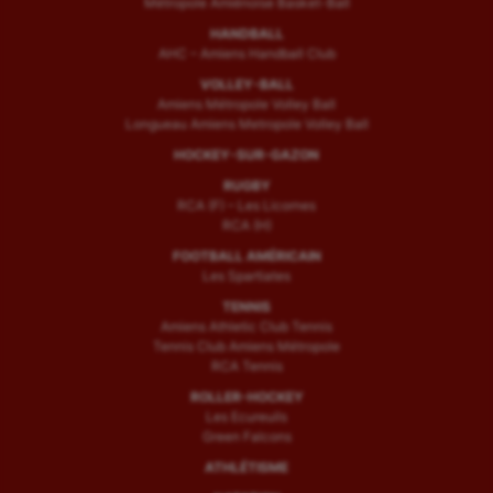
Métropole Amiénoise Basket-Ball
HANDBALL
AHC – Amiens Handball Club
VOLLEY-BALL
Amiens Métropole Volley Ball
Longueau Amiens Metropole Volley Ball
HOCKEY-SUR-GAZON
RUGBY
RCA (F) – Les Licornes
RCA (H)
FOOTBALL AMÉRICAIN
Les Spartiates
TENNIS
Amiens Athletic Club Tennis
Tennis Club Amiens Métropole
RCA Tennis
ROLLER-HOCKEY
Les Ecureuils
Green Falcons
ATHLÉTISME