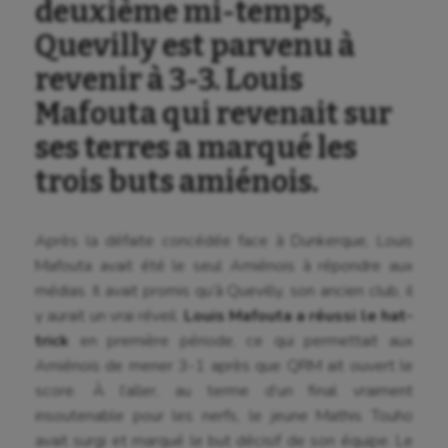
deuxième mi-temps,
Quevilly est parvenu à
revenir à 3-3. Louis
Mafouta qui revenait sur
ses terres a marqué les
trois buts amiénois.
Après la défaite concédée face à Dunkerque, Louis
Mafouta avait été le seul Amiénois à répondre aux
médias. Il avait promis qu’à Quevilly, son ancien club, il
y aurait un vrai réveil.
Louis Mafouta a réussi le hat-
trick
en première période, ce qui permettait aux
Amiénois de mener 3-1 après que QRM ait ouvert le
score. À l’aller, au terme d’un final vraiment
insoutenable pour les nerfs, le jeune Mathis Touho
avait surgi et marqué le but décisif de son équipe. Le