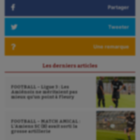
Partager
Triathlon
Ultimate frisbee
Tweeter
UNSS
Voile
Une remarque
Wakeboard
Les derniers articles
Water-polo
FOOTBALL – Ligue 3 : Les
Amiénois ne méritaient pas
mieux qu’un point à Fleury
FOOTBALL – MATCH AMICAL :
L’Amiens SC (B) avait sorti la
grosse artillerie