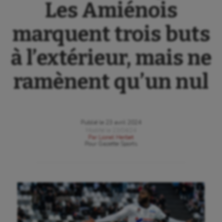
Les Amiénois
marquent trois buts
à l’extérieur, mais ne
ramènent qu’un nul
Publié le
23 avril 2024
Modifié le
23/04/24
Par
Lionel Herbet
Pour
Gazette Sports