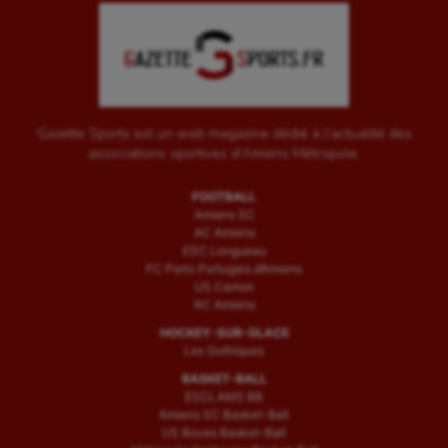
Gazette Sports est un web magazine dédié à l'actualité des
associations sportives d'Amiens Métropole.
FOOTBALL
Amiens SC
AC Amiens
ESC Longueau
FC Porto Portugais d’Amiens
US Camon
RC Amiens
HOCKEY-SUR-GLACE
Les Gothiques
BASKET-BALL
ESCLAMS BB
Amiens SC Basket-Ball
US Boves Basket-Ball