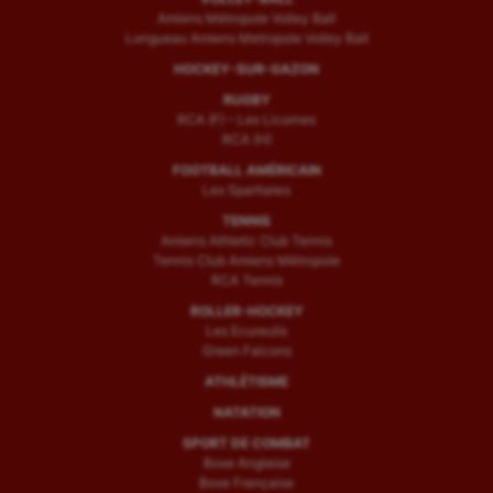
Amiens Métropole Volley Ball
Longueau Amiens Metropole Volley Ball
HOCKEY-SUR-GAZON
RUGBY
RCA (F) – Les Licornes
RCA (H)
FOOTBALL AMÉRICAIN
Les Spartiates
TENNIS
Amiens Athletic Club Tennis
Tennis Club Amiens Métropole
RCA Tennis
ROLLER-HOCKEY
Les Ecureuils
Green Falcons
ATHLÉTISME
NATATION
SPORT DE COMBAT
Boxe Anglaise
Boxe Française