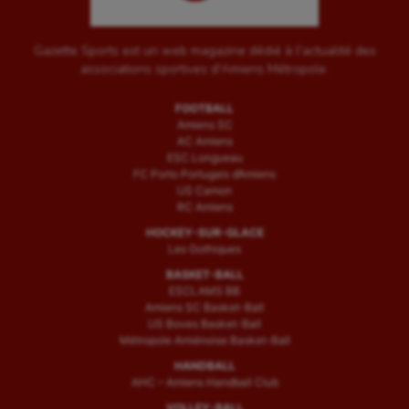
Gazette Sports est un web magazine dédié à l'actualité des
associations sportives d'Amiens Métropole.
FOOTBALL
Amiens SC
AC Amiens
ESC Longueau
FC Porto Portugais d’Amiens
US Camon
RC Amiens
HOCKEY-SUR-GLACE
Les Gothiques
BASKET-BALL
ESCLAMS BB
Amiens SC Basket-Ball
US Boves Basket-Ball
Métropole Amiénoise Basket-Ball
HANDBALL
AHC – Amiens Handball Club
VOLLEY-BALL