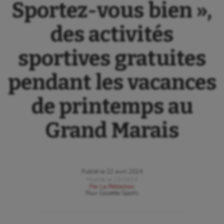
Sportez-vous bien »,
des activités
sportives gratuites
pendant les vacances
de printemps au
Grand Marais
Publié le
22 avril 2024
Modifié le
22/04/24
Par
La Rédaction
Pour
Gazette Sports