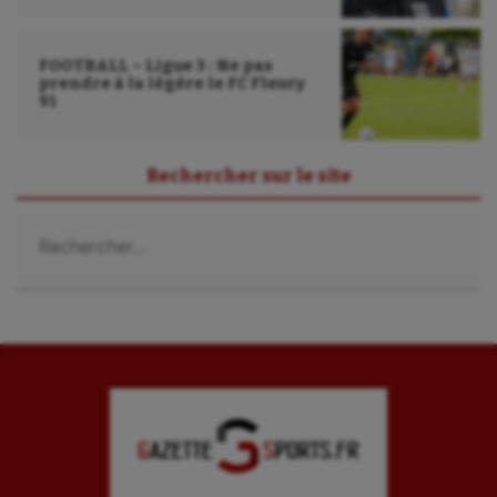
FOOTBALL – Ligue 3 : Ne pas
prendre à la légère le FC Fleury
91
Rechercher sur le site
Rechercher :