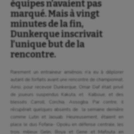
équipes n’avaient pas
marqué. Mais à vingt
minutes de la fin,
Dunkerque inscrivait
l’unique but de la
rencontre.
Rarement un entraineur amiénois n’a eu à déplorer
autant de forfaits avant une rencontre de championnat.
Ainsi, pour recevoir Dunkerque, Omar Daf était privé
de joueurs suspendus Kakuta, et Kaïboue, et des
blessés Carroll, Corchia, Assogba. Par contre, il
récupérait quelques absents de la semaine dernière
comme Lutin et Jaouab. Heureusement, étaient en
place le duo Fofana- Opoku en défense centrale, les
trois milieux Gelin, Boya et Gene et Mafouta en