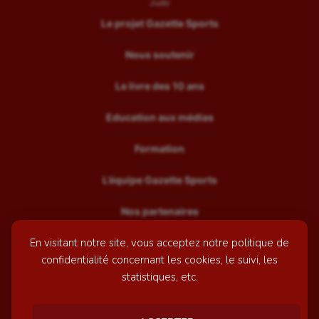
Judo
Le projet Gazette Sports
Nous soutenir
Le livre des 10 ans
Education aux médias
Formation
L’équipe Gazette Sports
Nos partenaires
En visitant notre site, vous acceptez notre politique de
Recrutement
confidentialité concernant les cookies, le suivi, les
Mentions légales
statistiques, etc.
Contactez-nous