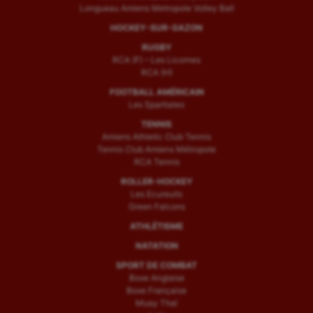
Longueau Amiens Metropole Volley Ball
HOCKEY-SUR-GAZON
RUGBY
RCA (F) – Les Licornes
RCA (H)
FOOTBALL AMÉRICAIN
Les Spartiates
TENNIS
Amiens Athletic Club Tennis
Tennis Club Amiens Métropole
RCA Tennis
ROLLER-HOCKEY
Les Ecureuils
Green Falcons
ATHLÉTISME
NATATION
SPORT DE COMBAT
Boxe Anglaise
Boxe Française
Muay Thaï