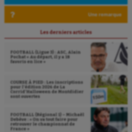
Ultimate frisbee
Une remarque
UNSS
Voile
Les derniers articles
Wakeboard
Water-polo
FOOTBALL (Ligue 3) : ASC, Alain
Pochat « Au départ, il y a 18
favoris en lice »
COURSE À PIED : Les inscriptions
pour l’édition 2026 de La
Corrid’Halloween de Montdidier
sont ouvertes
FOOTBALL (Régional 1) – Michaël
Debève : « On va tout faire pour
retrouver le championnat de
France »