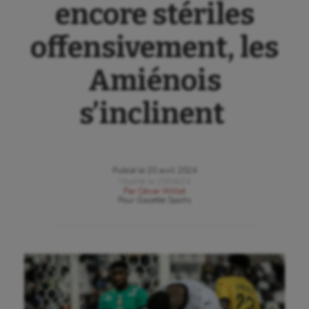
encore stériles
offensivement, les
Amiénois
s’inclinent
Publié le
20 avril 2024
Modifié le
20/04/24
Par
César Willot
Pour
Gazette Sports