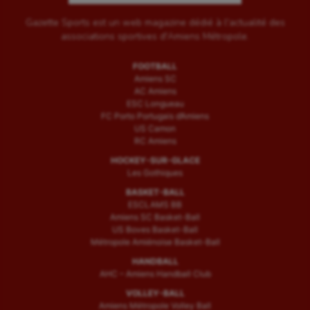
Gazette Sports est un web magazine dédié à l'actualité des
associations sportives d'Amiens Métropole.
FOOTBALL
Amiens SC
AC Amiens
ESC Longueau
FC Porto Portugais d’Amiens
US Camon
RC Amiens
HOCKEY-SUR-GLACE
Les Gothiques
BASKET-BALL
ESCLAMS BB
Amiens SC Basket-Ball
US Boves Basket-Ball
Métropole Amiénoise Basket-Ball
HANDBALL
AHC – Amiens Handball Club
VOLLEY-BALL
Amiens Métropole Volley Ball