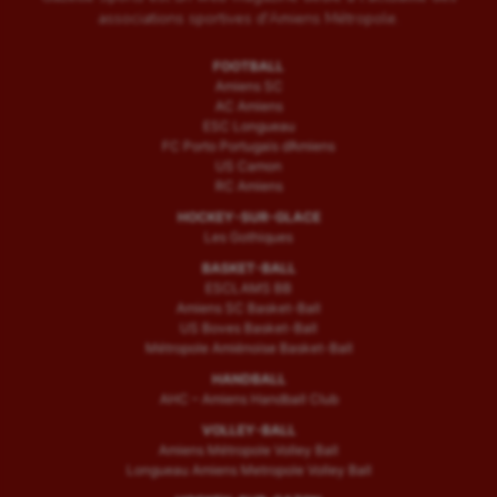
associations sportives d'Amiens Métropole.
FOOTBALL
Amiens SC
AC Amiens
ESC Longueau
FC Porto Portugais d’Amiens
US Camon
RC Amiens
HOCKEY-SUR-GLACE
Les Gothiques
BASKET-BALL
ESCLAMS BB
Amiens SC Basket-Ball
US Boves Basket-Ball
Métropole Amiénoise Basket-Ball
HANDBALL
AHC – Amiens Handball Club
VOLLEY-BALL
Amiens Métropole Volley Ball
Longueau Amiens Metropole Volley Ball