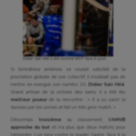
Futsal
Golf
Gymnastique
Gymnastique rythmique
Haltérophilie
Didier Sali Hilé a été nommé MVP face à Lyon.
Handisport
Si l’entraîneur amiénois se voulait satisfait de la
prestation globale de son collectif, il n’oubliait pas de
Hippisme
mettre en exergue son numéro 10,
Didier Sali Hilé
.
Grand artisan de la victoire des siens, il a été élu
Jeux Olympiques et Paralympiques
meilleur joueur
de la rencontre :
« Il a su saisir le
Kayak-polo
taureau par les cornes et fait un très gros match. »
Korfbal
Désormais
troisième
au classement,
l’AMVB
approche du but
et n’a plus que deux matchs pour
Longue paume
l’atteindre. L’un sera contre le leader, l’autre, face à la