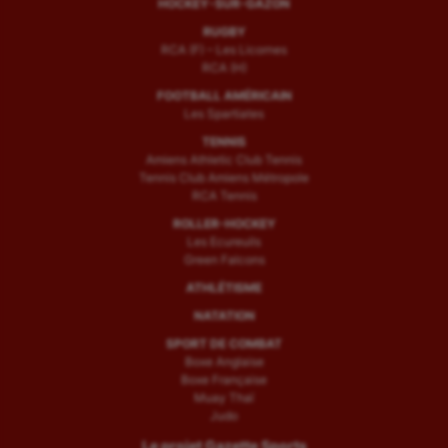
HOCKEY-SUR-GAZON
RUGBY
RCA (F) – Les Licornes
RCA (H)
FOOTBALL AMÉRICAIN
Les Spartiates
TENNIS
Amiens Athletic Club Tennis
Tennis Club Amiens Métropole
RCA Tennis
ROLLER-HOCKEY
Les Ecureuils
Green Falcons
ATHLÉTISME
NATATION
SPORT DE COMBAT
Boxe Anglaise
Boxe Française
Muay Thaï
Judo
Le projet Gazette Sports