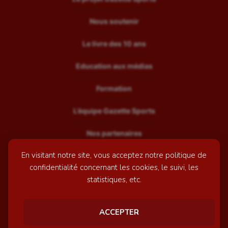
Nous soutenir
Le livre des 10 ans
Education aux médias
Formation
L’équipe Gazette Sports
Nos partenaires
En visitant notre site, vous acceptez notre politique de
Recrutement
confidentialité concernant les cookies, le suivi, les
Mentions légales
statistiques, etc.
Contactez-nous
ACCEPTER