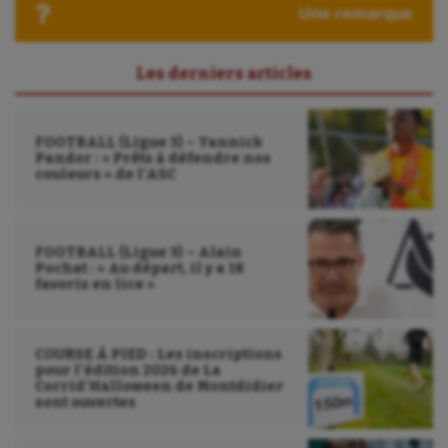
Ultimate frisbee
Une remarque
UNSS
Les derniers articles
Voile
Wakeboard
FOOTBALL (Ligue 3) – Yannick
Water-polo
Pandor : « Prêts à défendre nos
couleurs » de l’ASC
FOOTBALL (Ligue 3) – Alain
Pochat : « Au départ, il y a 18
favoris en lice »
COURSE À PIED : Les inscriptions
pour l’édition 2026 de La
Corrid’Halloween de Montdidier
sont ouvertes