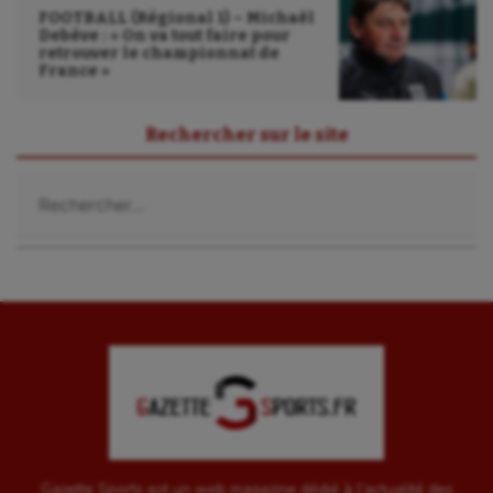
FOOTBALL (Régional 1) – Michaël
Debève : « On va tout faire pour
retrouver le championnat de
France »
Rechercher sur le site
Rechercher :
Gazette Sports est un web magazine dédié à l'actualité des