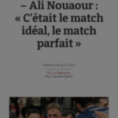
– Ali Nouaour :
« C’était le match
idéal, le match
parfait »
Publié le
16 avril 2024
Modifié le
16/04/24
Par
La Rédaction
Pour
Gazette Sports