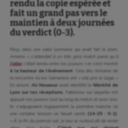
rendu la copie espérée et
fait un grand pas vers le
maintien à deux journées
du verdict (0-3).
Reçu dans une salle lyonnaise qui avait fait le plein,
Amiens
« s’attendait à un très gros match parce qu’à
l’aller
c’était tendu entre les joueurs »
et s’est montré
à la hauteur de l’événement
. Cela dès l’entame de
la rencontre où les Samariens ont
« vite pris le large. »
En amont,
Ali Nouaour
avait identifié la
fébrilité de
Lyon sur les réceptions
. Faiblesse sur laquelle ont
appuyé ses joueurs tout au long du match et avec brio.
Ils s’adjugeaient logiquement la première manche où
une certaine tension se faisait sentir
(14-25 : 0-1)
.
« À la fin du premier set, je leur ai surtout dit de rester
dans leur bulle.
C’était eux qui étaient