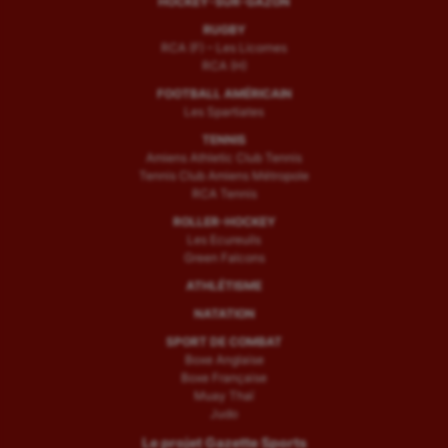
HOCKEY-SUR-GAZON
RUGBY
RCA (F) – Les Licornes
RCA (H)
FOOTBALL AMÉRICAIN
Les Spartiates
TENNIS
Amiens Athletic Club Tennis
Tennis Club Amiens Métropole
RCA Tennis
ROLLER-HOCKEY
Les Ecureuils
Green Falcons
ATHLÉTISME
NATATION
SPORT DE COMBAT
Boxe Anglaise
Boxe Française
Muay Thaï
Judo
Le projet Gazette Sports