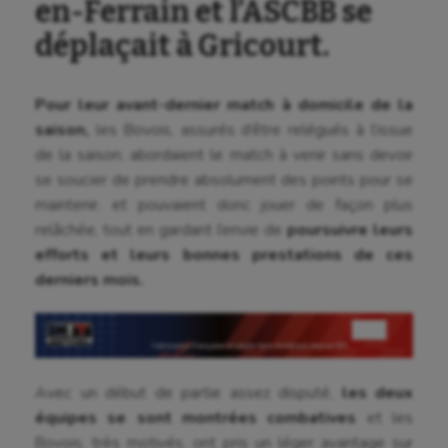
en-Ferrain et l’ASCBB se
déplaçait à Gricourt.
Pour leur avant-dernier match à domicile de la
saison,
les Bovois, assurés d’être relégués à l’issue
de la saison, abordaient le match à venir sans devoir
se soucier de prendre absolument des points pour se
maintenir, et pouvaient donc jouer de façon plus
relâchée, tout en gardant l’envie de
poursuivre leurs
efforts et leurs bonnes prestations de ces
derniers mois.
Avec un début de partie assez disputé,
les deux
équipes se sont montrées combatives
et les
Bovois, très motivés, ont pris un léger avantage sur