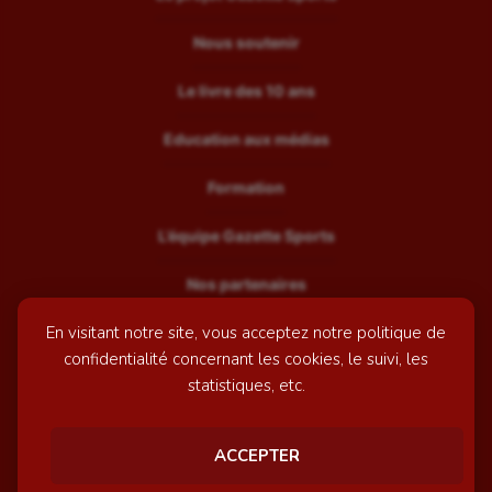
Nous soutenir
Le livre des 10 ans
Education aux médias
Formation
L’équipe Gazette Sports
Nos partenaires
En visitant notre site, vous acceptez notre politique de
Recrutement
confidentialité concernant les cookies, le suivi, les
Mentions légales
statistiques, etc.
Contactez-nous
ACCEPTER