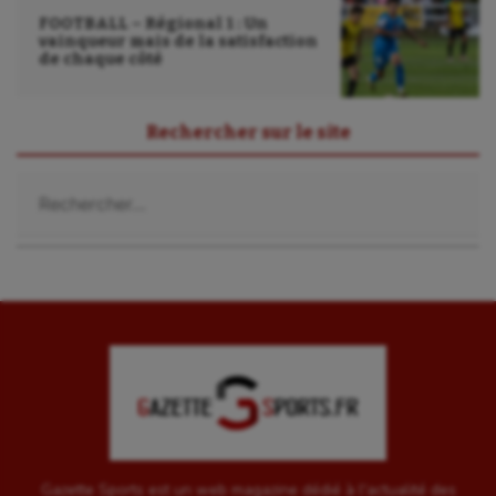
FOOTBALL – Régional 1 : Un
vainqueur mais de la satisfaction
de chaque côté
Rechercher sur le site
Rechercher :
Gazette Sports est un web magazine dédié à l'actualité des