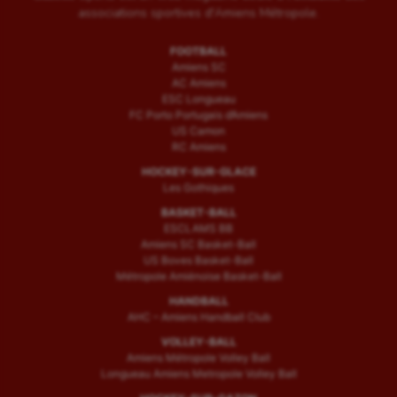
associations sportives d'Amiens Métropole.
FOOTBALL
Amiens SC
AC Amiens
ESC Longueau
FC Porto Portugais d’Amiens
US Camon
RC Amiens
HOCKEY-SUR-GLACE
Les Gothiques
BASKET-BALL
ESCLAMS BB
Amiens SC Basket-Ball
US Boves Basket-Ball
Métropole Amiénoise Basket-Ball
HANDBALL
AHC – Amiens Handball Club
VOLLEY-BALL
Amiens Métropole Volley Ball
Longueau Amiens Metropole Volley Ball