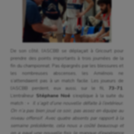
Hippisme
Jeux Olympiques et Paralympiques
Kayak-polo
Korfbal
De son côté, l’ASCBB se déplaçait à Gricourt pour
prendre des points importants à trois journées de la
Longue paume
fin du championnat. Pas épargnés par les blessures et
Moto
les nombreuses abscenses, les Amiénois ne
s’attendaient pas à un match facile. Les joueurs de
Natation
l’ASCBB perdent, eux aussi, sur le fil,
73-71
.
Natation artistique
L’entraîneur
Stéphane Noé
s’explique à la suite du
match : «
Il s’agit d’une nouvelle défaite à l’extérieur.
Omnisports
On n’a pas bien joué ce soir, pas assez en équipe au
niveau offensif. Avec quatre absents par rapport à la
Outdoor
semaine précédente, cela nous a coûté beaucoup et
Paddle
on a payé une nouvelle fois le manque d’expérience