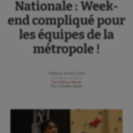
Nationale : Week-
end compliqué pour
les équipes de la
métropole !
Publié le
16 avril 2024
Modifié le
16/04/24
Par
Nathan Mence
Pour
Gazette Sports