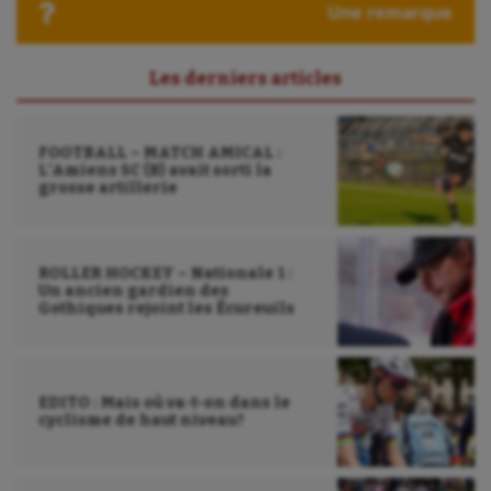
Une remarque
Les derniers articles
FOOTBALL – MATCH AMICAL :
L’Amiens SC (B) avait sorti la
grosse artillerie
ROLLER HOCKEY – Nationale 1 :
Un ancien gardien des
Gothiques rejoint les Écureuils
EDITO : Mais où va-t-on dans le
cyclisme de haut niveau?