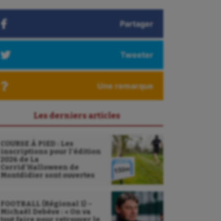
Partager
Tweeter
Une remarque
Les derniers articles
COURSE À PIED : Les
inscriptions pour l’édition
2026 de La
Corrid’Halloween de
Montdidier sont ouvertes
FOOTBALL (Régional 1) –
Michaël Debève : « On va
tout faire pour retrouver le