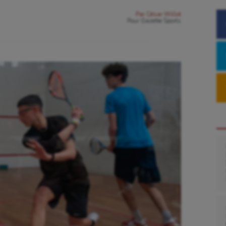
Par
César Willot
Pour
Gazette Sports