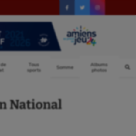
 de
Tous
Albums
Somme
at
sports
photos
n National