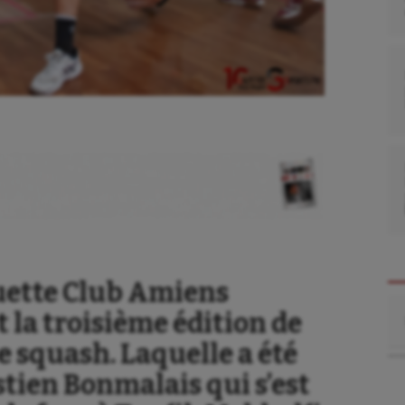
uette Club Amiens
se
Kayak-polo
Re
 la troisième édition de
tation
Korfbal
 squash. Laquelle a été
lade
Longue paume
tien Bonmalais qui s’est
ime
Moto