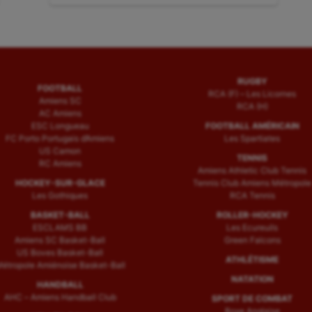
:
RUGBY
FOOTBALL
RCA (F) – Les Licornes
Amiens SC
RCA (H)
AC Amiens
ESC Longueau
FOOTBALL AMÉRICAIN
FC Porto Portugais d’Amiens
Les Spartiates
US Camon
TENNIS
RC Amiens
Amiens Athletic Club Tennis
HOCKEY-SUR-GLACE
Tennis Club Amiens Métropole
Les Gothiques
RCA Tennis
BASKET-BALL
ROLLER-HOCKEY
ESCLAMS BB
Les Ecureuils
Amiens SC Basket-Ball
Green Falcons
US Boves Basket-Ball
ATHLÉTISME
étropole Amiénoise Basket-Ball
NATATION
HANDBALL
AHC – Amiens Handball Club
SPORT DE COMBAT
Boxe Anglaise