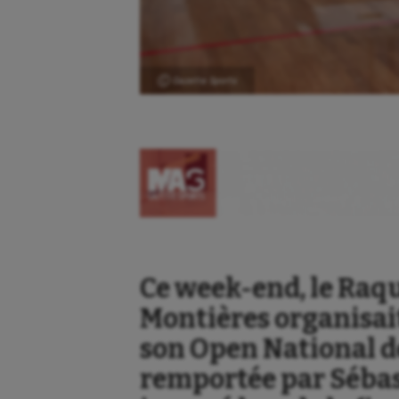
Ⓒ Gazette Sports
Ce week-end, le Raq
Aéronautique
Dan
Montières organisait
Athlétisme
Equi
son Open National de
Auto
Esca
remportée par Sébas
Aviron
Escr