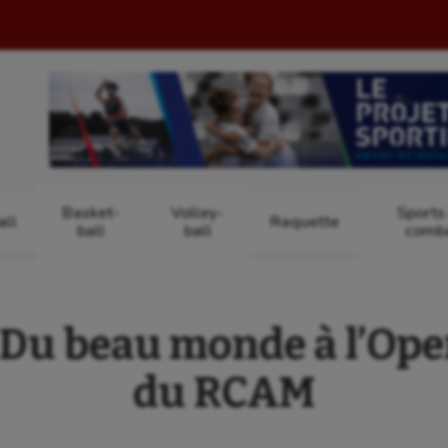
Basket-
Volley-
Sports
ll
Raquette
ball
ball
comb
Du beau monde à l’Ope
du RCAM