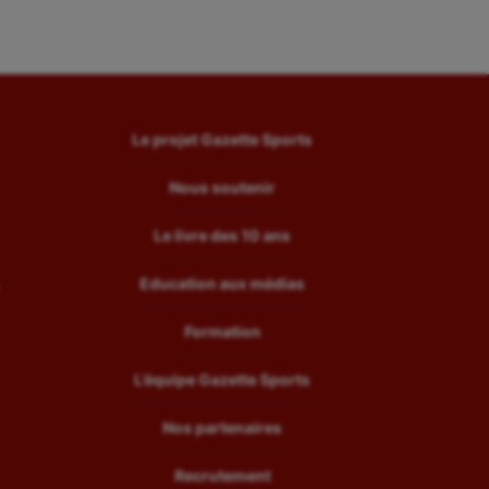
Le projet Gazette Sports
Nous soutenir
Le livre des 10 ans
Education aux médias
Formation
L’équipe Gazette Sports
Nos partenaires
Recrutement