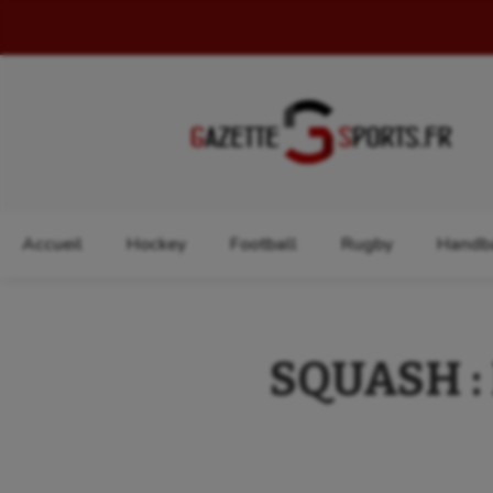
Rechercher :
Accueil
Hockey
Football
Rugby
Handba
SQUASH : 