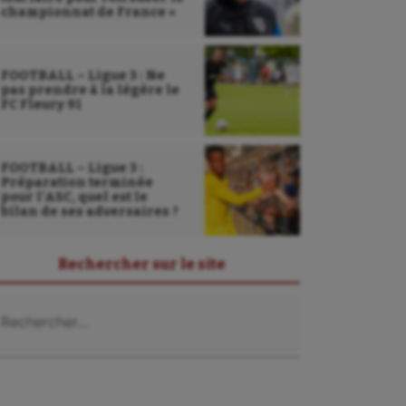
championnat de France »
FOOTBALL – Ligue 3 : Ne
pas prendre à la légère le
FC Fleury 91
FOOTBALL – Ligue 3 :
Préparation terminée
pour l’ASC, quel est le
bilan de ses adversaires ?
Rechercher sur le site
Sarbacane
chercher :
Sauvetage sportif
Sport adapté
Sport handicap