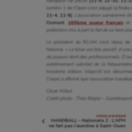
vainqueur l’an passé
(11-8, 12-10, 11-2
numéro 1 de l’Open s’est adjugé la finale 
11-4, 11-6)
. L’association samarienne 
Osmont
,
169ème joueur français
et 
prétention mis à part le fait de se faire plai
Le président du RCAM s’est réjoui de l
National.
« Le bilan est très positif, d’une
de joueurs dont des professionnels. D’autr
extrêmement satisfait de la fréquentati
troisième édition, l’objectif est désor
Chazel a affirmé que l’association travailla
César Willot
Crédit photo : Théo Bégler – Gazettesport
Navigation
Article précédent
HANDBALL – Nationale 2 : L’APH
de
Article
ne fait pas l’aumône à Saint-Ouen
précédent