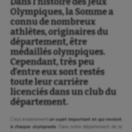
Dans l’histoire des Jeux
Olympiques, la Somme a
connu de nombreux
athlètes, originaires du
département, être
médaillés olympiques.
Cependant, très peu
d’entre eux sont restés
toute leur carrière
licenciés dans un club du
département.
C’est évidemment
un sujet important et qui revient
à chaque olympiade
. Dans notre département de la