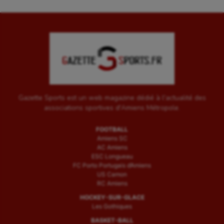
Gazette Sports est un web magazine dédié à l'actualité des
associations sportives d'Amiens Métropole.
FOOTBALL
Amiens SC
AC Amiens
ESC Longueau
FC Porto Portugais d’Amiens
US Camon
RC Amiens
HOCKEY-SUR-GLACE
Les Gothiques
BASKET-BALL