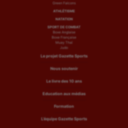
Green Falcons
ATHLÉTISME
NATATION
SPORT DE COMBAT
Boxe Anglaise
Boxe Française
Muay Thaï
Judo
Le projet Gazette Sports
Nous soutenir
Le livre des 10 ans
Education aux médias
Formation
L’équipe Gazette Sports