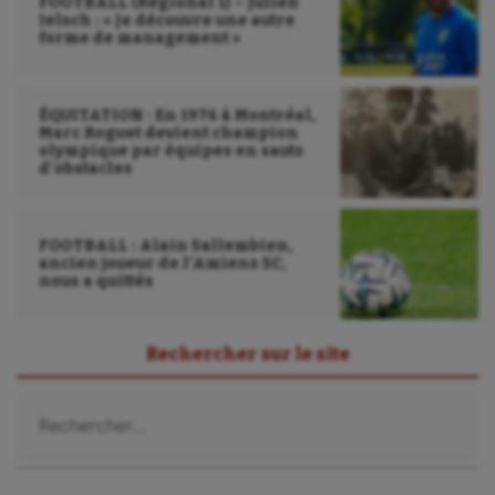
FOOTBALL (Régional 1) – Julien
Ielsch : « Je découvre une autre
forme de management »
ÉQUITATION : En 1976 à Montréal,
Marc Roguet devient champion
olympique par équipes en sauts
d’obstacles
FOOTBALL : Alain Sallembien,
ancien joueur de l’Amiens SC,
nous a quittés
Rechercher sur le site
Rechercher :