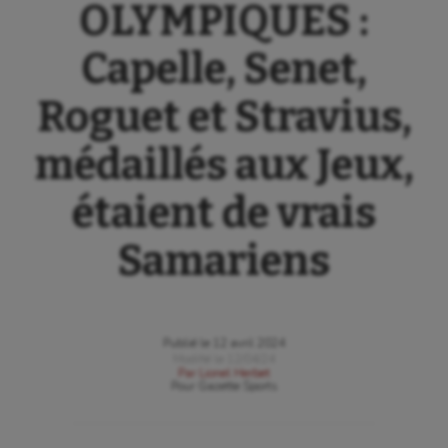
OLYMPIQUES :
Capelle, Senet,
Roguet et Stravius,
médaillés aux Jeux,
étaient de vrais
Samariens
Publié le
12 avril 2024
Modifié le
12/04/24
Par
Lionel Herbet
Pour
Gazette Sports