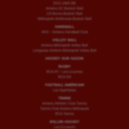
ESCLAMS BB
Amiens SC Basket-Ball
US Boves Basket-Ball
Métropole Amiénoise Basket-Ball
HANDBALL
AHC – Amiens Handball Club
VOLLEY-BALL
Amiens Métropole Volley Ball
Longueau Amiens Metropole Volley Ball
HOCKEY-SUR-GAZON
RUGBY
RCA (F) – Les Licornes
RCA (H)
FOOTBALL AMÉRICAIN
Les Spartiates
TENNIS
Amiens Athletic Club Tennis
Tennis Club Amiens Métropole
RCA Tennis
ROLLER-HOCKEY
Les Ecureuils