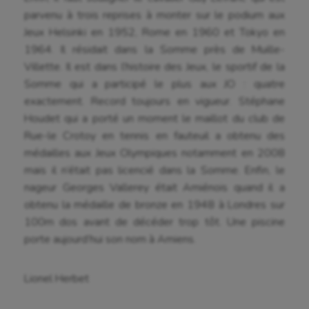
Omnisports
parvenu à trois reprises à monter sur le podium aux
Jeux Helsinki en 1952, Rome en 1960 et Tokyo en
Outdoor
1964. Il résidait dans la Somme près de Muille-
Paddle
Villette. Il est dans l’histoire des Jeux, le sportif de la
Somme qui a participé le plus aux JO : quatre
Parkour
exactement. Record toujours en vigueur. Stéphane
Houdet qui a porté un moment le maillot du club de
Patinage artistique
Rue-le Crotoy en tennis en fauteuil a obtenu des
Pétanque
médailles aux Jeux Olympiques notamment en 2008
mais il n’était pas licencié dans la Somme. Enfin, le
Plongée
nageur Georges Vallerey était Amiénois quand il a
Randonnée / Marche
obtenu la médaille de bronze en 1948 à Londres sur
100m dos avant de décéder trop tôt. Une piscine
Roller-derby
porte aujourd’hui son nom à Amiens.
Sarbacane
Lionel Herbet
Sauvetage sportif