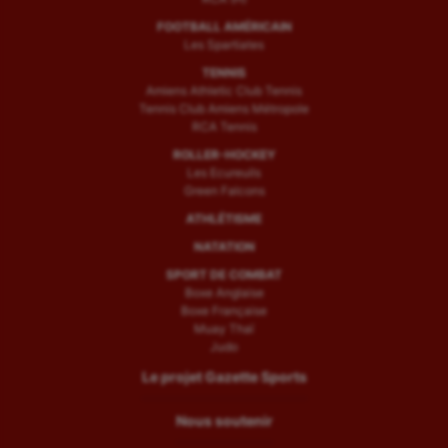
FOOTBALL AMÉRICAIN
Les Spartiates
TENNIS
Amiens Athletic Club Tennis
Tennis Club Amiens Métropole
RCA Tennis
ROLLER-HOCKEY
Les Ecureuils
Green Falcons
ATHLÉTISME
NATATION
SPORT DE COMBAT
Boxe Anglaise
Boxe Française
Muay Thaï
Judo
Le projet Gazette Sports
Nous soutenir