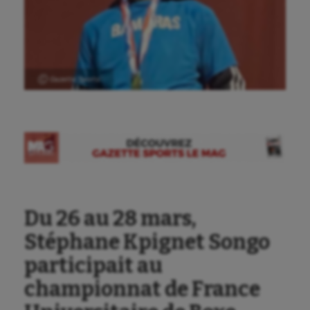
Ⓒ Gazette Sports
Aéronautique
Athlétisme
Du 26 au 28 mars,
Auto
Stéphane Kpignet Songo
Aviron
participait au
Balle à la main
championnat de France
Ballon au poing