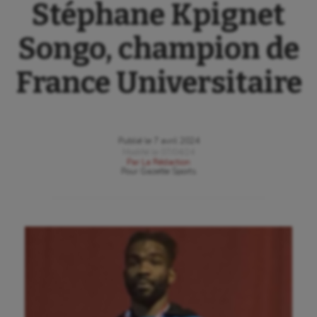
Stéphane Kpignet
Songo, champion de
France Universitaire
Publié le
7 avril 2024
Modifié le
07/04/24
Par
La Rédaction
Pour
Gazette Sports