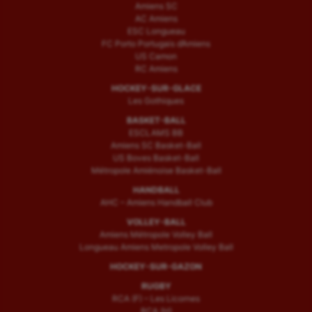
Amiens SC
AC Amiens
ESC Longueau
FC Porto Portugais d’Amiens
US Camon
RC Amiens
HOCKEY-SUR-GLACE
Les Gothiques
BASKET-BALL
ESCLAMS BB
Amiens SC Basket-Ball
US Boves Basket-Ball
Métropole Amiénoise Basket-Ball
HANDBALL
AHC – Amiens Handball Club
VOLLEY-BALL
Amiens Métropole Volley Ball
Longueau Amiens Metropole Volley Ball
HOCKEY-SUR-GAZON
RUGBY
RCA (F) – Les Licornes
RCA (H)