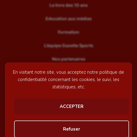
Le livre des 10 ans
Education aux médias
Formation
L’équipe Gazette Sports
Nos partenaires
En visitant notre site, vous acceptez notre politique de
Recrutement
confidentialité concernant les cookies, le suivi, les
Mentions légales
statistiques, etc.
Contactez-nous
ACCEPTER
© GazetteSports - 2026 | Site internet réalisé par
l'agence
Refuser
Awelty