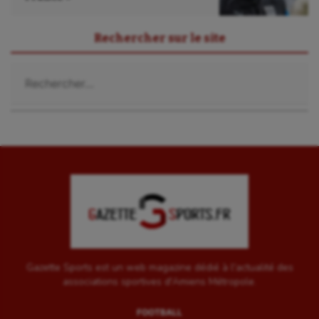
Sport-santé
Rechercher sur le site
Tir
Rechercher :
Tir à l'arc
Triathlon
Ultimate frisbee
UNSS
Voile
Wakeboard
Water-polo
Gazette Sports est un web magazine dédié à l'actualité des
associations sportives d'Amiens Métropole.
FOOTBALL