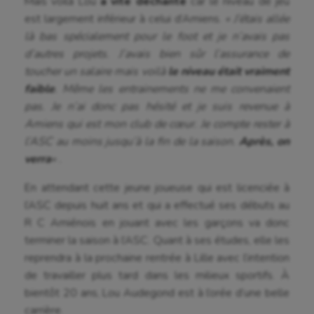
Mais voilà Lou
a vite déchanté
car le niveau de jeu
est largement inférieur à celui d’Amiens.
« J’étais allée
Hippisme
là bas spécialement pour le foot et je n’avais pas
d’autres projets. J’avais bien sûr l’assurance de
Jeux Olympiques et Paralympiques
toucher un salaire mais voilà
le niveau était vraiment
Kayak-polo
faible
. Même les entrainements ne me convenaient
pas. Je n’ai donc pas hésité et je suis revenue à
Korfbal
Amiens qui est mon club de cœur. Je compte rester à
Longue paume
l’ASC au moins jusqu’à la fin de la saison.
Après, on
verra
« .
Moto
En attendant cette jeune joueuse qui est licenciée à
Natation
l’ASC depuis huit ans et qui a effectué ses débuts au
R C Amiénois en jouant avec les garçons va donc
Natation artistique
terminer la saison à l’ASC. Quant à ses études, elle les
Omnisports
reprendra à la prochaine rentrée à Lille avec l’intention
de travailler plus tard dans les milieux sportifs. À
Outdoor
bientôt 20 ans, Lou Audegond est à l’orée d’une belle
Paddle
carrière.