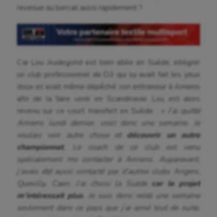
Ballon au poing
revenue au bercail aussi rapidement ?
Baseball
Billard
Car Lou Audegond est bien allée en Suède, intégrer
Boules lyonnaises
un club professionnel de D3 qui lui avait fait les yeux
Canoë-kayak
doux et avait même dépêché son entraineur à Amiens
afin de la faire venir en Scandinavie. Lou est alors
Cerf Volant
revenu sur ce court transfert en Suède :
« J’ai quitté
Amiens lundi dernier, voici donc une semaine. Je
Cheerleading
voulais voir autre chose et
découvrir un autre
Course à pied
championnat
. Le coach de ce club est venu
spécialement me contacter à Amiens. Auparavant,
Crossfit
j’avais été aussi contacté par d’autres clubs Angers,
Cyclisme
Quevilly, Caen. J’ai choisi la Suède
car le projet
m’intéressait plus
. Je suis donc resté une semaine
Danse
seulement dans ce pays que j’ai aimé tout de suite.