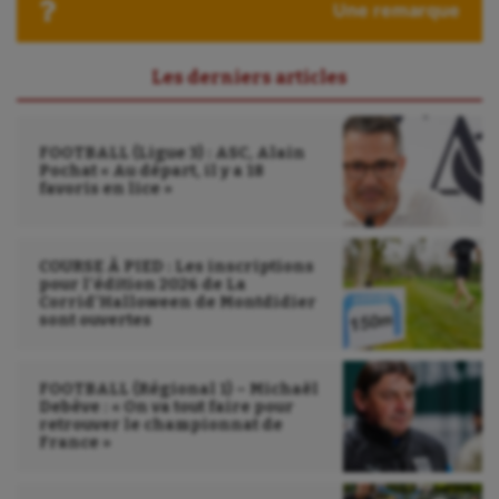
Une remarque
Sport-entreprise
Sport-santé
Les derniers articles
Tir
FOOTBALL (Ligue 3) : ASC, Alain
Tir à l'arc
Pochat « Au départ, il y a 18
favoris en lice »
Triathlon
Ultimate frisbee
COURSE À PIED : Les inscriptions
pour l’édition 2026 de La
UNSS
Corrid’Halloween de Montdidier
sont ouvertes
Voile
Wakeboard
FOOTBALL (Régional 1) – Michaël
Debève : « On va tout faire pour
Water-polo
retrouver le championnat de
France »