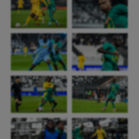
Crossfit
Cyclisme
Danse
Equitation
Escalade
Escrime
Fitness
Flag football
Football américain
Futsal
Golf