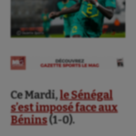
Ⓒ Gazette Sports
Ce Mardi,
le Sénégal
s’est imposé face aux
Bénins
(1-0).