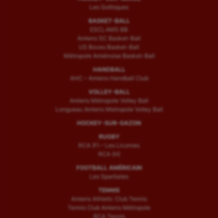
Les Gothiques
BASKET-BALL
ESCLAMS BB
Amiens SC Basket-Ball
US Boves Basket-Ball
Métropole Amiénoise Basket-Ball
HANDBALL
AHC – Amiens Handball Club
VOLLEY-BALL
Amiens Métropole Volley Ball
Longueau Amiens Metropole Volley Ball
HOCKEY-SUR-GAZON
RUGBY
RCA (F) – Les Licornes
RCA (H)
FOOTBALL AMÉRICAIN
Les Spartiates
TENNIS
Amiens Athletic Club Tennis
Tennis Club Amiens Métropole
RCA Tennis