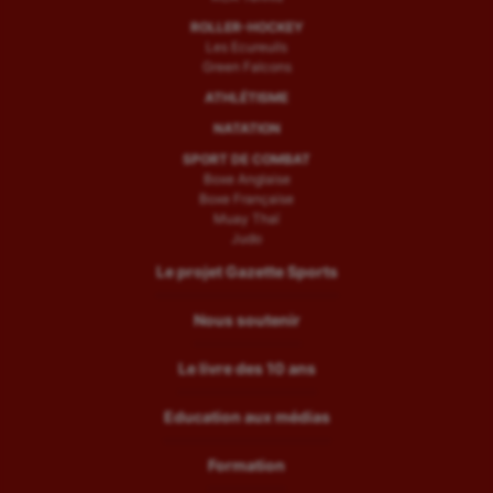
ROLLER-HOCKEY
Les Ecureuils
Green Falcons
ATHLÉTISME
NATATION
SPORT DE COMBAT
Boxe Anglaise
Boxe Française
Muay Thaï
Judo
Le projet Gazette Sports
Nous soutenir
Le livre des 10 ans
Education aux médias
Formation