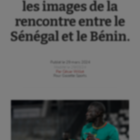
les images de la
rencontre entre le
Sénégal et le Bénin.
Publié le
29 mars 2024
Modifié le
29/03/24
Par
César Willot
Pour
Gazette Sports