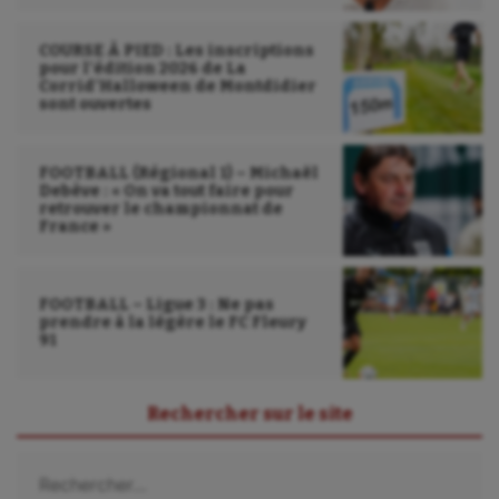
Wakeboard
COURSE À PIED : Les inscriptions
Water-polo
pour l’édition 2026 de La
Corrid’Halloween de Montdidier
sont ouvertes
FOOTBALL (Régional 1) – Michaël
Debève : « On va tout faire pour
retrouver le championnat de
France »
FOOTBALL – Ligue 3 : Ne pas
prendre à la légère le FC Fleury
91
Rechercher sur le site
Rechercher :