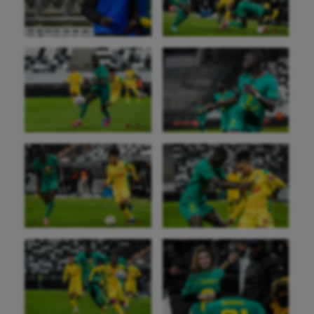
Gymnastique
Gymnastique rythmique
Haltérophilie
Handisport
Hippisme
Jeux Olympiques et Paralympiques
Kayak-polo
Korfbal
Longue paume
Moto
Natation
Natation artistique