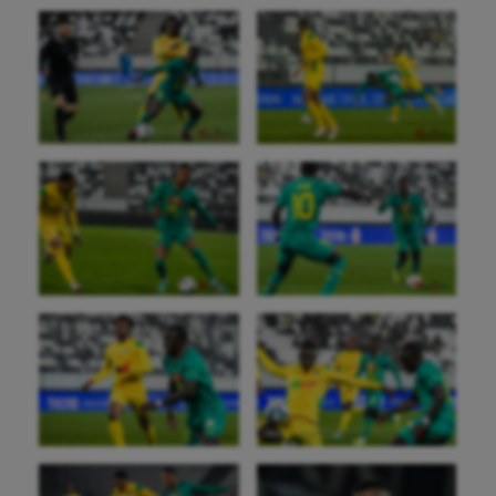
Auto
Aviron
Balle à la main
Ballon au poing
Baseball
Billard
Boules lyonnaises
Canoë-kayak
Cerf Volant
Cheerleading
Course à pied