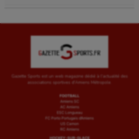
Gazette Sports est un web magazine dédié à l'actualité des
associations sportives d'Amiens Métropole.
FOOTBALL
Amiens SC
AC Amiens
ESC Longueau
FC Porto Portugais d’Amiens
US Camon
RC Amiens
HOCKEY-SUR-GLACE