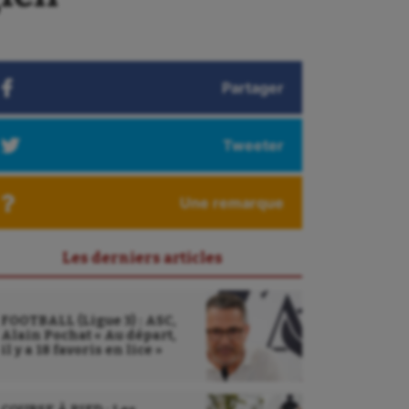
Partager
Tweeter
Une remarque
Les derniers articles
FOOTBALL (Ligue 3) : ASC,
Alain Pochat « Au départ,
il y a 18 favoris en lice »