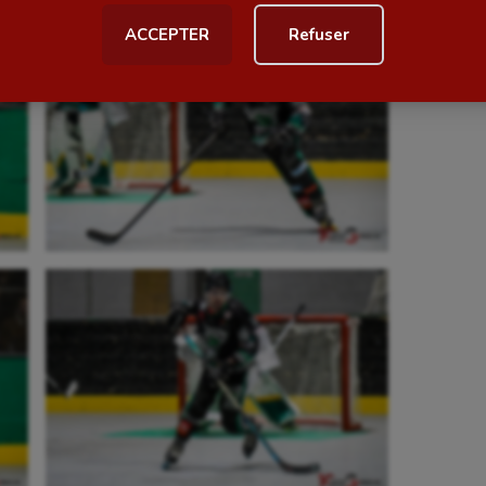
ACCEPTER
Refuser
al
Outdoor
Paddle
astique
Parkour
astique rythmique
Patinage artistique
rophilie
Pétanque
isport
Plongée
isme
Randonnée / Marche
 Olympiques et Paralympiques
Roller-derby