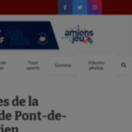
 de
Tous
Albums
Somme
at
sports
photos
s de la
 de Pont-de-
gien