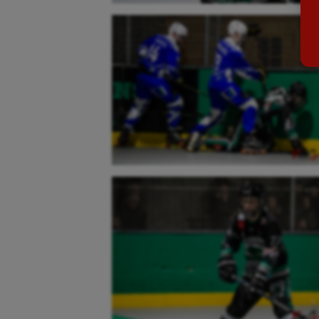
Billard
Futs
Boules lyonnaises
Golf
Canoë-kayak
Gymn
Cerf Volant
Gymn
Cheerleading
Halté
Course à pied
Hand
Crossfit
Hipp
Cyclisme
Jeux