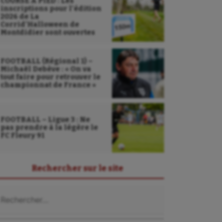
COURSE À PIED : Les
inscriptions pour l’édition
2026 de La
Corrid’Halloween de
Montdidier sont ouvertes
FOOTBALL (Régional 1) –
Michaël Debève : « On va
tout faire pour retrouver le
championnat de France »
FOOTBALL – Ligue 3 : Ne
pas prendre à la légère le
FC Fleury 91
Rechercher sur le site
chercher :