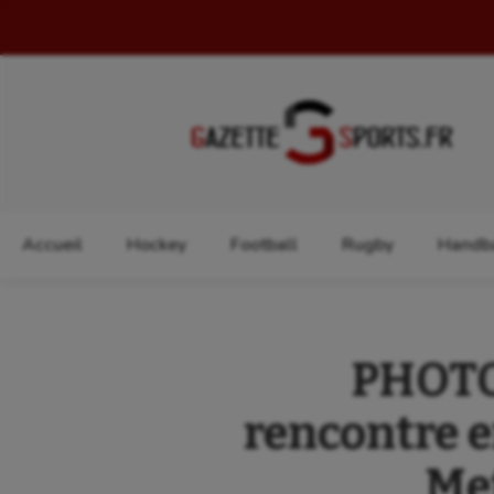
Rechercher :
Accueil
Hockey
Football
Rugby
Handba
PHOTOS
rencontre e
Met