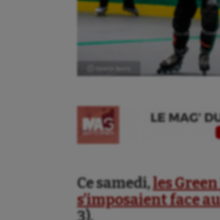
Ⓒ Gazette Sports
Ce samedi,
les Green
s’imposaient face au
3).