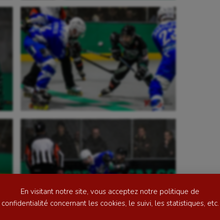
se
Kayak-polo
tation
Korfbal
lade
Longue paume
ime
Moto
ess
Natation
En visitant notre site, vous acceptez notre politique de
football
Natation artistique
confidentialité concernant les cookies, le suivi, les statistiques, etc.
ball américain
Omnisports