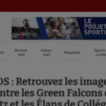
Basket-
Volley-
Sports
ll
Raquette
ball
ball
comb
 : Retrouvez les image
ntre les Green Falcons
z et les Élans de Collé