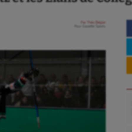
Par
Théo Bégler
Pour
Gazette Sports