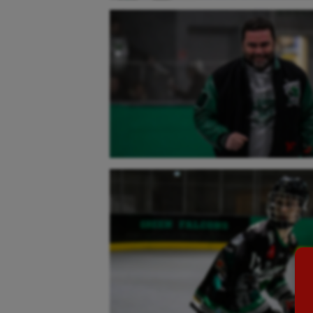
Aéronautique
Dan
Athlétisme
Equi
Auto
Esca
Aviron
Escr
Balle à la main
Fitn
Ballon au poing
Flag 
Baseball
Foot