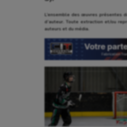
L’ensemble des œuvres présentes da
d’auteur. Toute extraction et/ou repr
auteurs et du média.