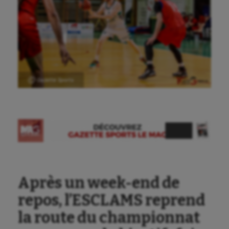
Ⓒ Gazette Sports
Aéronautique
Athlétisme
Auto
Aviron
Balle à la main
Après un week-end de
repos, l’ESCLAMS reprend
Ballon au poing
la route du championnat
Baseball