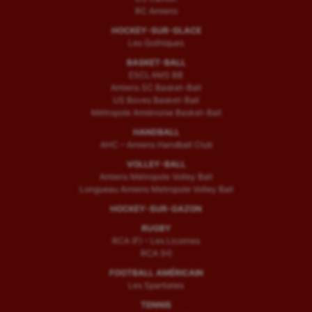
RC Amiens
HOCKEY-SUR-GLACE
Les Gothiques
BASKET-BALL
ESCLAMS BB
Amiens SC Basket-Ball
US Boves Basket-Ball
Métropole Amiénoise Basket-Ball
HANDBALL
AHC – Amiens Handball Club
VOLLEY-BALL
Amiens Métropole Volley Ball
Longueau Amiens Metropole Volley Ball
HOCKEY-SUR-GAZON
RUGBY
RCA (F) – Les Licornes
RCA (H)
FOOTBALL AMÉRICAIN
Les Spartiates
TENNIS