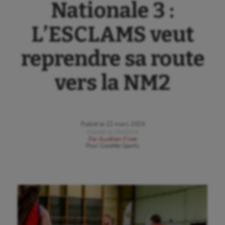
Nationale 3 :
L’ESCLAMS veut
reprendre sa route
vers la NM2
Publié le
22 mars 2024
Modifié le
25/03/24
Par
Aurélien Finet
Pour
Gazette Sports