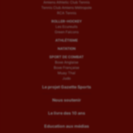
Amiens Athletic Club Tennis
Tennis Club Amiens Métropole
RCA Tennis
ROLLER-HOCKEY
Les Ecureuils
Green Falcons
ATHLÉTISME
NATATION
SPORT DE COMBAT
Boxe Anglaise
Boxe Française
Muay Thaï
Judo
Le projet Gazette Sports
Nous soutenir
Le livre des 10 ans
Education aux médias