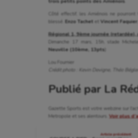
trois petits points des Amiénois
.
Côté effectif, les Amiénois ne pourront
blessé.
Enzo Tachet
et
Vincent Faquier
Régional 1, 9ème journée (retardée), 
Dimanche 17 mars, 15h, stade Michel
Neuville (10ème, 13pts
)
Lou Fournier
Crédit photo : Kevin Devigne, Théo Bégler
Publié par La Ré
Gazette Sports est votre webzine sur l'ac
Metropole et ses alentours.
Voir plus d’
Navigation
Article précédent