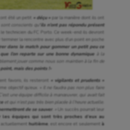
 Olympiques et Paralympiques
Roller-derby
 ont été un petit
« déçu »
par la manière dont ils ont
 sont conscients qu
‘ils n’ont pas répondu présent
 le technicien du FC Porto. Ce week-end ils devront
 terminer la rencontre avec plus d’un point en poche
entrer dans le match pour gommer un petit peu ce
 que l’on reparte sur une bonne dynamique
à la
ablement jouer comme nous son maintien à la fin de
 point, mais des points
!
«
t favoris, ils resteront
« vigilants et prudents »
me objectif qu’eux.
« Il ne faudra pas non plus faire
C’est une équipe difficile à manœuvrer, qui avait fait
ce
et qui n’est pas très bien placée à l’heure actuelle.
 permettront de se sauver
. »
Un succès pourrait leur
 les équipes qui sont très proches d’eux au
 actuellement
huitième
, est encore et seulement
à