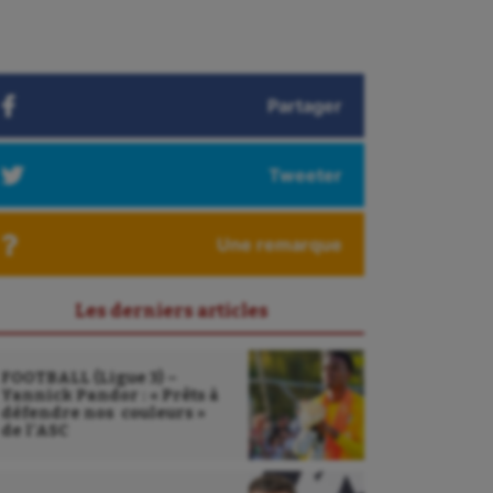
Partager
Tweeter
Une remarque
Les derniers articles
FOOTBALL (Ligue 3) –
Yannick Pandor : « Prêts à
défendre nos couleurs »
de l’ASC