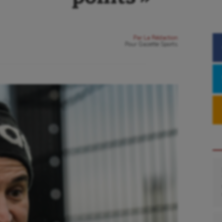
Par
La Rédaction
Pour
Gazette Sports