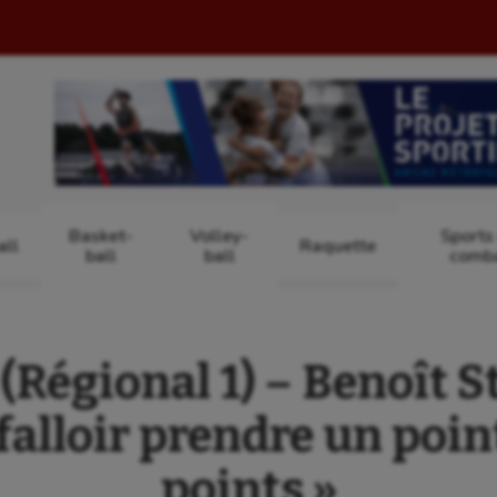
Basket-
Volley-
Sports
ll
Raquette
ball
ball
comb
égional 1) – Benoît Stu
 falloir prendre un poin
points »