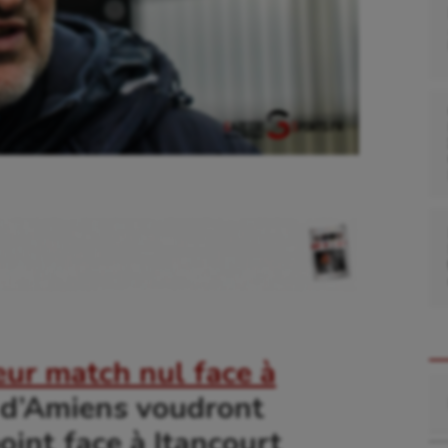
eur match nul face à
Re
s d’Amiens voudront
oint face à Itancourt