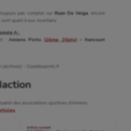
 toujours pas compter sur
Ryan Da Veiga
, encore
, sont quant à eux, incertains.
poule A :
et :
Amiens Porto
(2ème, 20pts)
– Itancourt
 (archives) – Gazettesports.fr
daction
tualité des associations sportives d'Amiens
articles
Article suivant