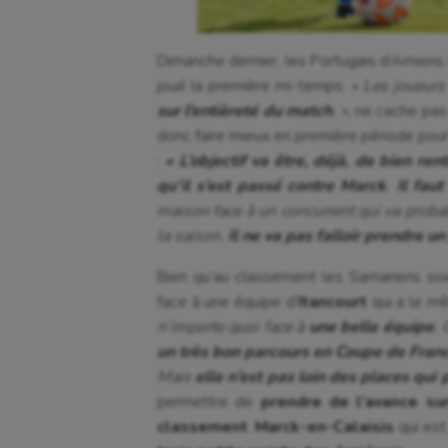
Cyclisme
Jeux
Dimanche dernier, les Portugais d’Amiens
joué la première mi-temps.
« Les joueurs
sur l’entièreté du match
. »
, ne cache pas
donc faire mieux en première période pour
:
« L’objectif va être, déjà, de bien r
qu’il s’est passé contre Marck
.
Il faut
maison face à un concurrent qui va prob
la saison.
Il ne va pas falloir prendre un
Bien qu’au classement les Samariens soien
face à une équipe d’
Itancourt
qui a le mê
n’importe quoi face à
une belle équipe
. 
un très bon parcours en Coupe de Fran
Mais
elle n’est pas loin des places qui
permettre de
prendre de l’avance sur
classement
.
Marck-en-Calaisis
qui est