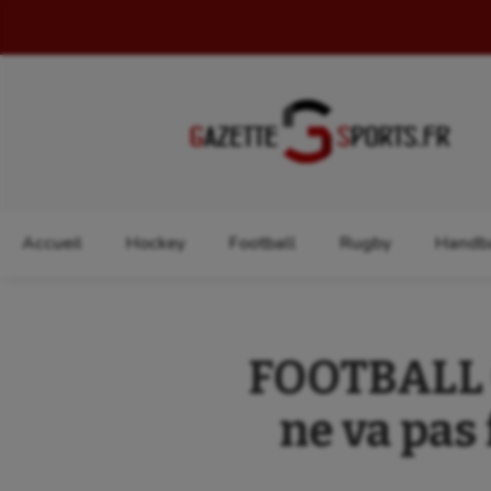
Rechercher :
Accueil
Hockey
Football
Rugby
Handba
FOOTBALL (R
ne va pas