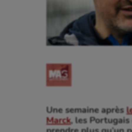
Ⓒ Gazette Sports
Une semaine après
l
Marck
, les Portugai
prendre plus qu’un p