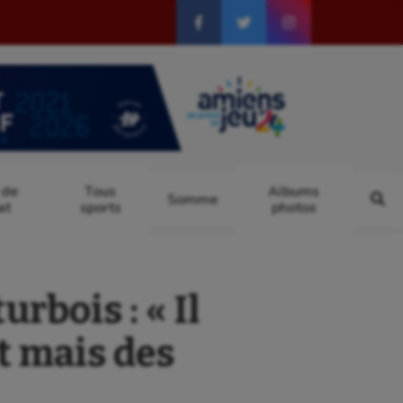
 de
Tous
Albums
Somme
at
sports
photos
rbois : « Il
t mais des