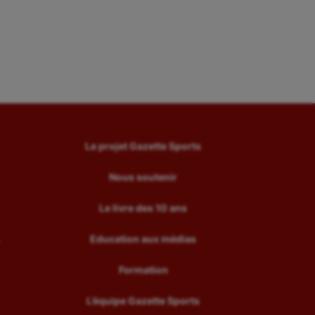
Le projet Gazette Sports
Nous soutenir
Le livre des 10 ans
Education aux médias
Formation
L’équipe Gazette Sports