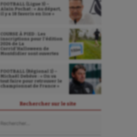
FOOTBALL (Ligue 3) –
Alain Pochat : « Au départ,
il y a 18 favoris en lice »
COURSE À PIED : Les
inscriptions pour l’édition
2026 de La
Corrid’Halloween de
Montdidier sont ouvertes
FOOTBALL (Régional 1) –
Michaël Debève : « On va
tout faire pour retrouver le
championnat de France »
Rechercher sur le site
chercher :