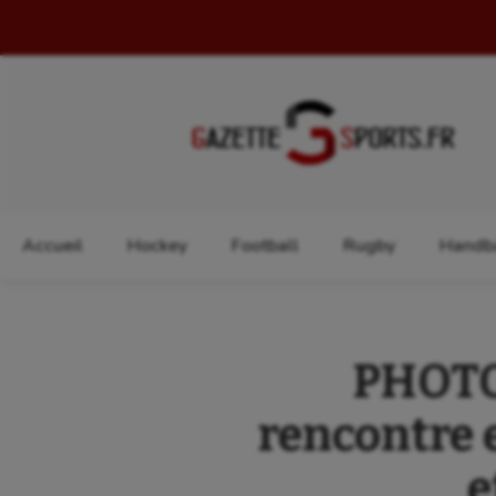
Rechercher :
Accueil
Hockey
Football
Rugby
Handba
PHOTOS
rencontre 
e