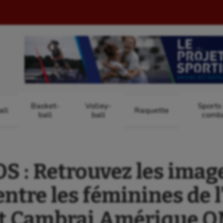
Basket-
Volley-
Sports
ll
Raquette
ball
ball
comb
 : Retrouvez les image
entre les féminines de 
t Cambrai Amérique 