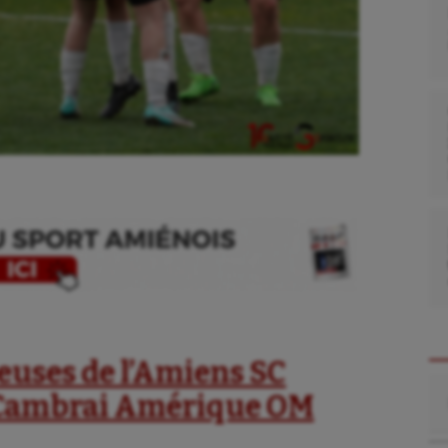
ueuses de l’Amiens SC
Re
à Cambrai Amérique OM