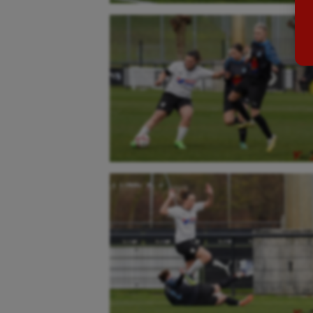
Billard
Futs
Boules lyonnaises
Golf
Canoë-kayak
Gymn
Cerf Volant
Gymn
Cheerleading
Halté
Course à pied
Hand
Crossfit
Hipp
Cyclisme
Jeux