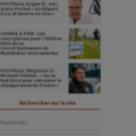
FOOTBALL (Ligue 3) : ASC,
Alain Pochat « Au départ,
il y a 18 favoris en lice »
COURSE À PIED : Les
inscriptions pour l’édition
2026 de La
Corrid’Halloween de
Montdidier sont ouvertes
FOOTBALL (Régional 1) –
Michaël Debève : « On va
tout faire pour retrouver le
championnat de France »
Rechercher sur le site
chercher :