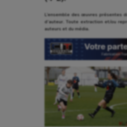
L’ensemble des œuvres présentes da
d’auteur. Toute extraction et/ou repr
auteurs et du média.