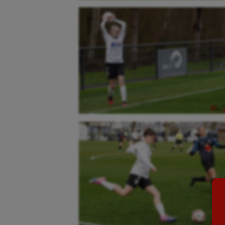
Aéronautique
Dan
Athlétisme
Equi
Auto
Esca
Aviron
Escr
Balle à la main
Fitn
Ballon au poing
Flag 
Baseball
Foot