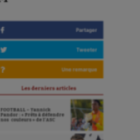
Partager
Tweeter
Une remarque
Les derniers articles
FOOTBALL – Yannick
Pandor : « Prêts à défendre
nos couleurs » de l’ASC