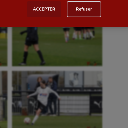
ACCEPTER
Refuser
al
Outdoor
Paddle
astique
Parkour
astique rythmique
Patinage artistique
rophilie
Pétanque
isport
Plongée
isme
Randonnée / Marche
 Olympiques et Paralympiques
Roller-derby