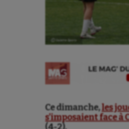
Ⓒ Gazette Sports
Ce dimanche,
les jo
s’imposaient face 
(4-2).