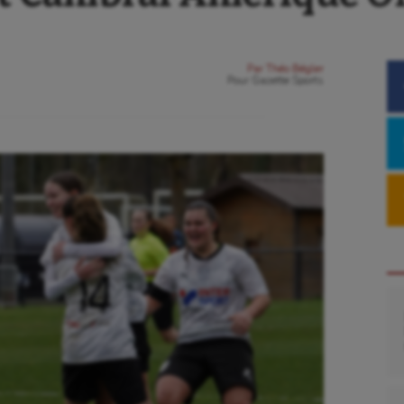
Par
Théo Bégler
Pour
Gazette Sports