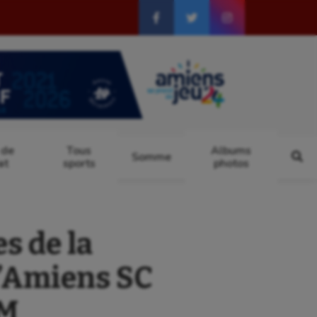
 de
Tous
Albums
Somme
at
sports
photos
s de la
l’Amiens SC
OM