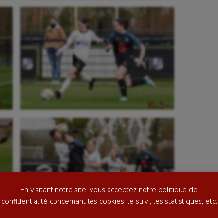
se
Kayak-polo
tation
Korfbal
lade
Longue paume
ime
Moto
ess
Natation
En visitant notre site, vous acceptez notre politique de
football
Natation artistique
confidentialité concernant les cookies, le suivi, les statistiques, etc.
ball américain
Omnisports