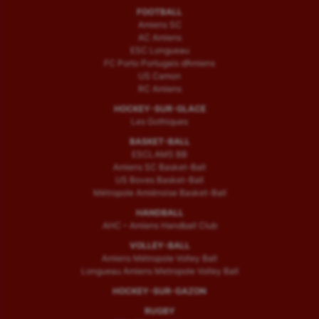
FOOTBALL
Amiens SC
AC Amiens
ESC Longueau
FC Porto Portugais d’Amiens
US Camon
RC Amiens
HOCKEY-SUR-GLACE
Les Gothiques
BASKET-BALL
ESCLAMS BB
Amiens SC Basket-Ball
US Boves Basket-Ball
Métropole Amiénoise Basket-Ball
HANDBALL
AHC – Amiens Handball Club
VOLLEY-BALL
Amiens Métropole Volley Ball
Longueau Amiens Metropole Volley Ball
HOCKEY-SUR-GAZON
RUGBY