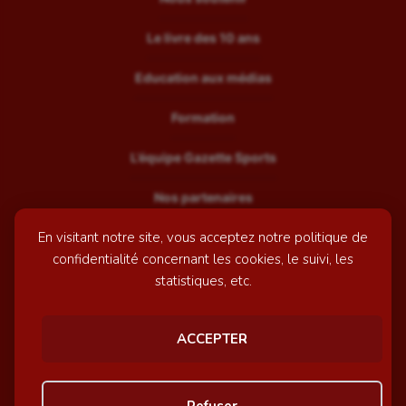
Le livre des 10 ans
Education aux médias
Formation
L’équipe Gazette Sports
Nos partenaires
En visitant notre site, vous acceptez notre politique de
Recrutement
confidentialité concernant les cookies, le suivi, les
Mentions légales
statistiques, etc.
Contactez-nous
ACCEPTER
© GazetteSports - 2026 | Site internet réalisé par
l'agence