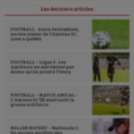
Parkour
Les derniers articles
Patinage artistique
Pétanque
FOOTBALL : Alain Sallembien,
ancien joueur de l’Amiens SC,
Plongée
nous a quittés
Randonnée / Marche
Roller-derby
FOOTBALL – Ligue 3 : Les
Amiénois ne méritaient pas
mieux qu’un point à Fleury
Sarbacane
Sauvetage sportif
FOOTBALL – MATCH AMICAL :
Sport adapté
L’Amiens SC (B) avait sorti la
grosse artillerie
Sport handicap
Sport santé
ROLLER HOCKEY – Nationale 1 :
Un ancien gardien des