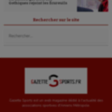
Sport-entreprise
Gothiques rejoint les Écureuils
Sport-santé
Rechercher sur le site
Tir
Rechercher :
Tir à l'arc
Triathlon
Ultimate frisbee
UNSS
Voile
Wakeboard
Water-polo
Gazette Sports est un web magazine dédié à l'actualité des
associations sportives d'Amiens Métropole.