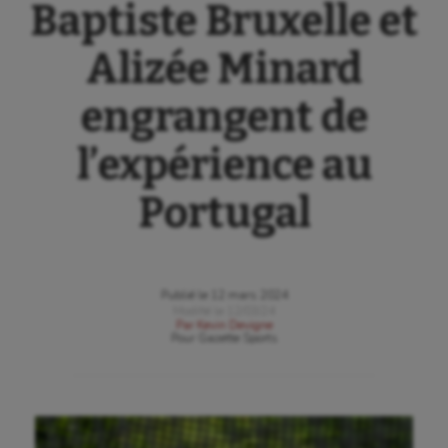
Baptiste Bruxelle et
Alizée Minard
engrangent de
l’expérience au
Portugal
Publié le
12 mars 2024
Modifié le
12/03/24
Par
Kevin Devigne
Pour
Gazette Sports