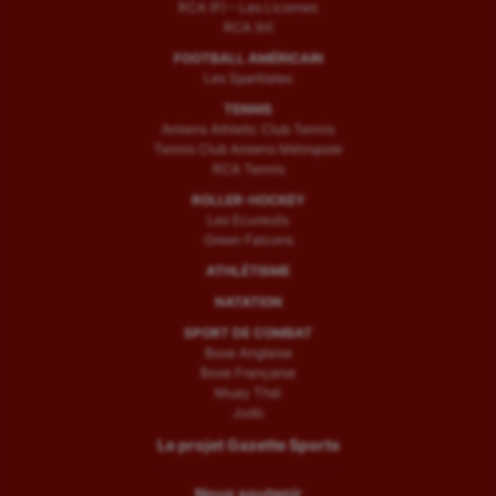
RCA (F) – Les Licornes
RCA (H)
FOOTBALL AMÉRICAIN
Les Spartiates
TENNIS
Amiens Athletic Club Tennis
Tennis Club Amiens Métropole
RCA Tennis
ROLLER-HOCKEY
Les Ecureuils
Green Falcons
ATHLÉTISME
NATATION
SPORT DE COMBAT
Boxe Anglaise
Boxe Française
Muay Thaï
Judo
Le projet Gazette Sports
Nous soutenir